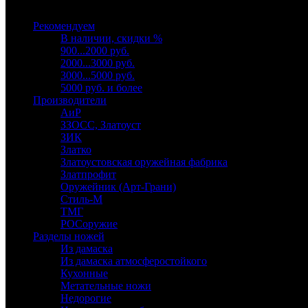
Выберите категорию
Рекомендуем
В наличии, скидки %
900...2000 руб.
2000...3000 руб.
3000...5000 руб.
5000 руб. и более
Производители
АиР
ЗЗОСС, Златоуст
ЗИК
Златко
Златоустовская оружейная фабрика
Златпрофит
Оружейник (Арт-Грани)
Стиль-М
ТМГ
РОСоружие
Разделы ножей
Из дамаска
Из дамаска атмосферостойкого
Кухонные
Метательные ножи
Недорогие