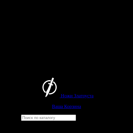
Ножи Златоуста
Интернет-магазин
Златоустовских ножей
Ваша Корзина
Найти
Например,
бекас