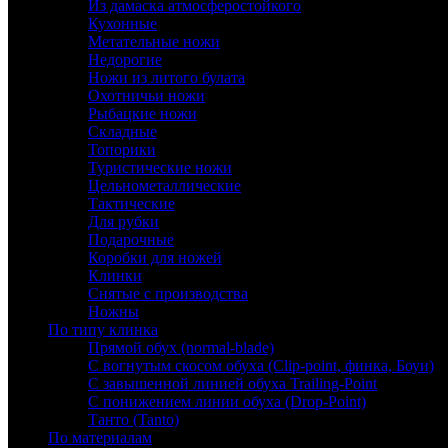
Из дамаска атмосферостойкого
Кухонные
Метательные ножи
Недорогие
Ножи из литого булата
Охотничьи ножи
Рыбацкие ножи
Складные
Топорики
Туристические ножи
Цельнометаллические
Тактические
Для рубки
Подарочные
Коробки для ножей
Клинки
Снятые с производства
Ножны
По типу клинка
Прямой обух (normal-blade)
С вогнутым скосом обуха (Clip-point, финка, Боуи)
С завышенной линией обуха Trailing-Point
С понижением линии обуха (Drop-Point)
Танто (Tanto)
По материалам