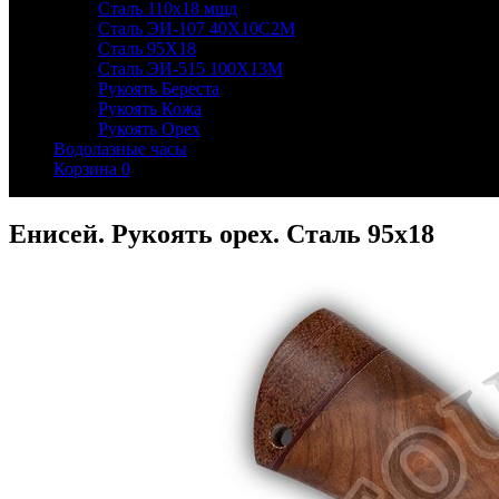
Сталь 110х18 мшд
Сталь ЭИ-107 40Х10С2М
Сталь 95Х18
Сталь ЭИ-515 100Х13М
Рукоять Береста
Рукоять Кожа
Рукоять Орех
Водолазные часы
Корзина
0
Енисей. Рукоять орех. Сталь 95х18