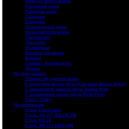
Ножи из литого булата
Охотничьи ножи
Рыбацкие ножи
Складные
Топорики
Туристические ножи
Цельнометаллические
Тактические
Для рубки
Подарочные
Коробки для ножей
Клинки
Снятые с производства
Ножны
По типу клинка
Прямой обух (normal-blade)
С вогнутым скосом обуха (Clip-point, финка, Боуи)
С завышенной линией обуха Trailing-Point
С понижением линии обуха (Drop-Point)
Танто (Tanto)
По материалам
Сталь 110х18 мшд
Сталь ЭИ-107 40Х10С2М
Сталь 95Х18
Сталь ЭИ-515 100Х13М