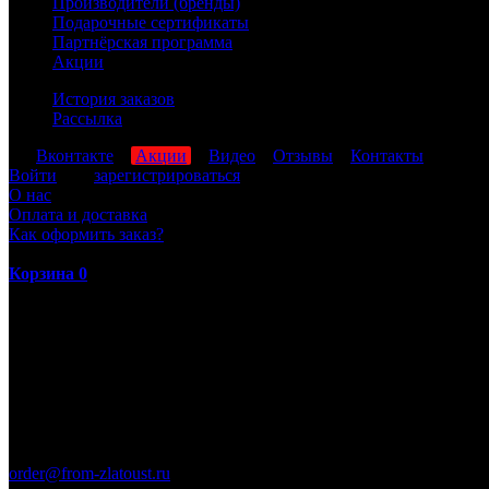
Производители (бренды)
Подарочные сертификаты
Партнёрская программа
Акции
История заказов
Рассылка
мы
Вконтакте
,
Акции
,
Видео
,
Отзывы
,
Контакты
Войти
или
зарегистрироваться
О нас
Оплата и доставка
Как оформить заказ?
Корзина
0
ПН-ПТ: 8:00-17:00 (МСК)
order@from-zlatoust.ru