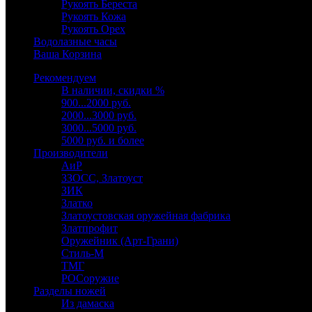
Рукоять Береста
Рукоять Кожа
Рукоять Орех
Водолазные часы
Ваша Корзина
Рекомендуем
В наличии, скидки %
900...2000 руб.
2000...3000 руб.
3000...5000 руб.
5000 руб. и более
Производители
АиР
ЗЗОСС, Златоуст
ЗИК
Златко
Златоустовская оружейная фабрика
Златпрофит
Оружейник (Арт-Грани)
Стиль-М
ТМГ
РОСоружие
Разделы ножей
Из дамаска