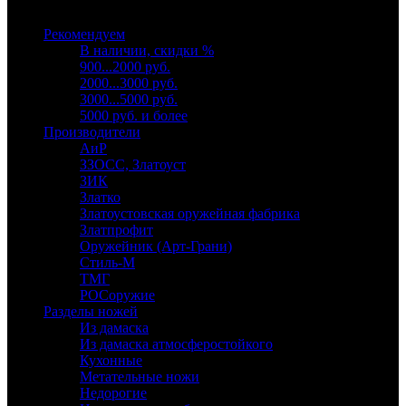
Выберите категорию
Рекомендуем
В наличии, скидки %
900...2000 руб.
2000...3000 руб.
3000...5000 руб.
5000 руб. и более
Производители
АиР
ЗЗОСС, Златоуст
ЗИК
Златко
Златоустовская оружейная фабрика
Златпрофит
Оружейник (Арт-Грани)
Стиль-М
ТМГ
РОСоружие
Разделы ножей
Из дамаска
Из дамаска атмосферостойкого
Кухонные
Метательные ножи
Недорогие