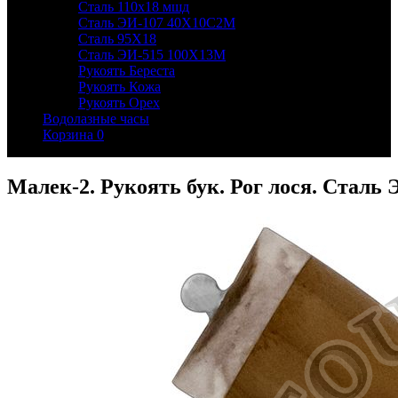
Сталь 110х18 мшд
Сталь ЭИ-107 40Х10С2М
Сталь 95Х18
Сталь ЭИ-515 100Х13М
Рукоять Береста
Рукоять Кожа
Рукоять Орех
Водолазные часы
Корзина
0
Малек-2. Рукоять бук. Рог лося. Сталь 