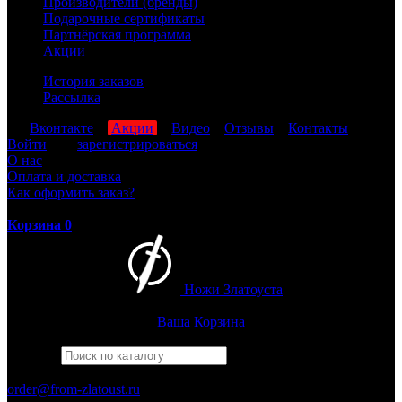
Производители (бренды)
Подарочные сертификаты
Партнёрская программа
Акции
История заказов
Рассылка
мы
Вконтакте
,
Акции
,
Видео
,
Отзывы
,
Контакты
Войти
или
зарегистрироваться
О нас
Оплата и доставка
Как оформить заказ?
Корзина
0
Ножи Златоуста
Интернет-магазин
Златоустовских ножей
Ваша Корзина
Найти
Например,
финка
ПН-ПТ: 8:00-17:00 (МСК)
order@from-zlatoust.ru