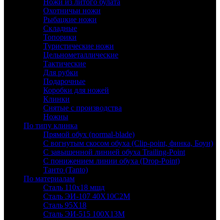
Ножи из литого булата
Охотничьи ножи
Рыбацкие ножи
Складные
Топорики
Туристические ножи
Цельнометаллические
Тактические
Для рубки
Подарочные
Коробки для ножей
Клинки
Снятые с производства
Ножны
По типу клинка
Прямой обух (normal-blade)
С вогнутым скосом обуха (Clip-point, финка, Боуи)
С завышенной линией обуха Trailing-Point
С понижением линии обуха (Drop-Point)
Танто (Tanto)
По материалам
Сталь 110х18 мшд
Сталь ЭИ-107 40Х10С2М
Сталь 95Х18
Сталь ЭИ-515 100Х13М