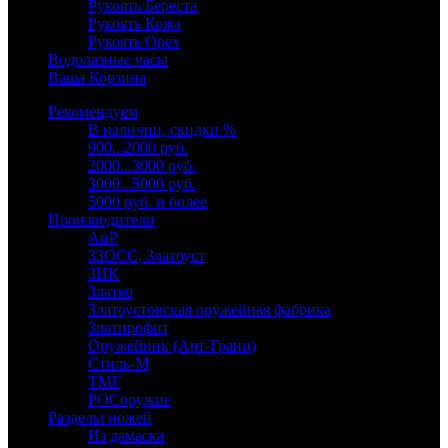
Рукоять Береста
Рукоять Кожа
Рукоять Орех
Водолазные часы
Ваша Корзина
Рекомендуем
В наличии, скидки %
900...2000 руб.
2000...3000 руб.
3000...5000 руб.
5000 руб. и более
Производители
АиР
ЗЗОСС, Златоуст
ЗИК
Златко
Златоустовская оружейная фабрика
Златпрофит
Оружейник (Арт-Грани)
Стиль-М
ТМГ
РОСоружие
Разделы ножей
Из дамаска