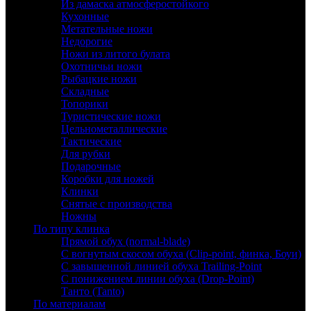
Из дамаска атмосферостойкого
Кухонные
Метательные ножи
Недорогие
Ножи из литого булата
Охотничьи ножи
Рыбацкие ножи
Складные
Топорики
Туристические ножи
Цельнометаллические
Тактические
Для рубки
Подарочные
Коробки для ножей
Клинки
Снятые с производства
Ножны
По типу клинка
Прямой обух (normal-blade)
С вогнутым скосом обуха (Clip-point, финка, Боуи)
С завышенной линией обуха Trailing-Point
С понижением линии обуха (Drop-Point)
Танто (Tanto)
По материалам