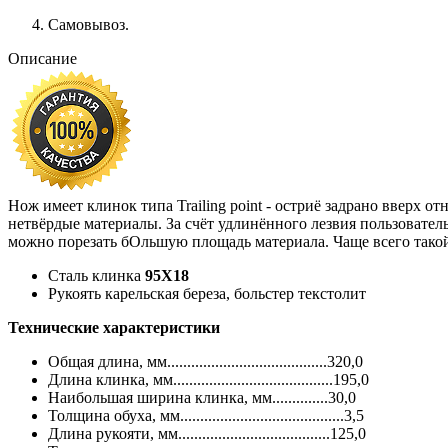
Самовывоз.
Описание
Нож имеет клинок типа Trailing point - остриё задрано вверх 
нетвёрдые материалы. За счёт удлинённого лезвия пользователь 
можно порезать бОльшую площадь материала. Чаще всего такой
Сталь клинка
95Х18
Рукоять карельская береза, больстер текстолит
Технические характеристики
Общая длина, мм........................................320,0
Длина клинка, мм........................................195,0
Наибольшая ширина клинка, мм..............30,0
Толщина обуха, мм.........................................3,5
Длина рукояти, мм......................................125,0