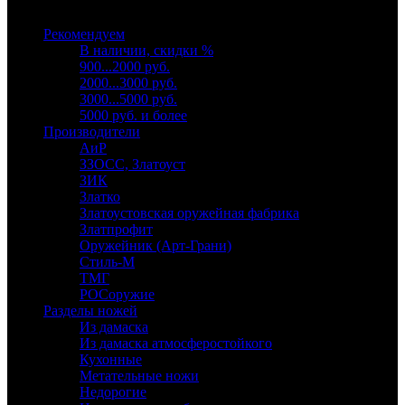
Выберите категорию
Рекомендуем
В наличии, скидки %
900...2000 руб.
2000...3000 руб.
3000...5000 руб.
5000 руб. и более
Производители
АиР
ЗЗОСС, Златоуст
ЗИК
Златко
Златоустовская оружейная фабрика
Златпрофит
Оружейник (Арт-Грани)
Стиль-М
ТМГ
РОСоружие
Разделы ножей
Из дамаска
Из дамаска атмосферостойкого
Кухонные
Метательные ножи
Недорогие