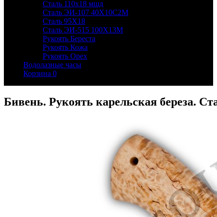
Сталь 110х18 мшд
Сталь ЭИ-107 40Х10С2М
Сталь 95Х18
Сталь ЭИ-515 100Х13М
Рукоять Береста
Рукоять Кожа
Рукоять Орех
Водолазные часы
Корзина
0
Бивень. Рукоять карельская береза. Ст