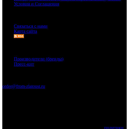
Условия и Соглашения
Служба поддержки
Связаться с нами
Карта сайта
Дополнительно
Производители (бренды)
Пресс-кит
Связаться с нами
order@from-zlatoust.ru
Ножи Златоуста © 2011-2026 гг. (ОГРН 304740403600014)
Вся информация на сайте носит справочный характер и не
является публичной офертой, определяемой положениями
Статьи 437 Гражданского кодекса Российской Федерации.
Технические параметры (спецификация) и комплект поставки
товара могут быть изменены производителем!
Используя этот веб-сайт, вы принимаете условия
политики