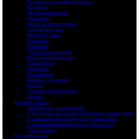
Из дамаска атмосферостойкого
Кухонные
Метательные ножи
Недорогие
Ножи из литого булата
Охотничьи ножи
Рыбацкие ножи
Складные
Топорики
Туристические ножи
Цельнометаллические
Тактические
Для рубки
Подарочные
Коробки для ножей
Клинки
Снятые с производства
Ножны
По типу клинка
Прямой обух (normal-blade)
С вогнутым скосом обуха (Clip-point, финка, Боуи)
С завышенной линией обуха Trailing-Point
С понижением линии обуха (Drop-Point)
Танто (Tanto)
По материалам