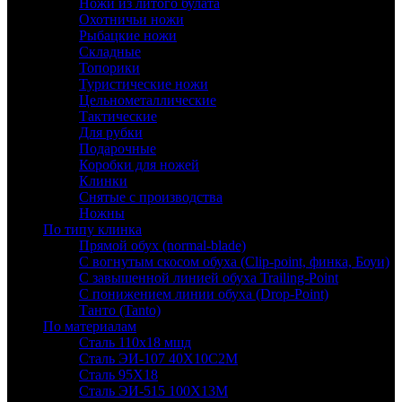
Ножи из литого булата
Охотничьи ножи
Рыбацкие ножи
Складные
Топорики
Туристические ножи
Цельнометаллические
Тактические
Для рубки
Подарочные
Коробки для ножей
Клинки
Снятые с производства
Ножны
По типу клинка
Прямой обух (normal-blade)
С вогнутым скосом обуха (Clip-point, финка, Боуи)
С завышенной линией обуха Trailing-Point
С понижением линии обуха (Drop-Point)
Танто (Tanto)
По материалам
Сталь 110х18 мшд
Сталь ЭИ-107 40Х10С2М
Сталь 95Х18
Сталь ЭИ-515 100Х13М