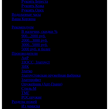
Рукоять Береста
Рукоять Кожа
Рукоять Орех
Водолазные часы
Ваша Корзина
Рекомендуем
В наличии, скидки %
900...2000 руб.
2000...3000 руб.
3000...5000 руб.
5000 руб. и более
Производители
АиР
ЗЗОСС, Златоуст
ЗИК
Златко
Златоустовская оружейная фабрика
Златпрофит
Оружейник (Арт-Грани)
Стиль-М
ТМГ
РОСоружие
Разделы ножей
Из дамаска