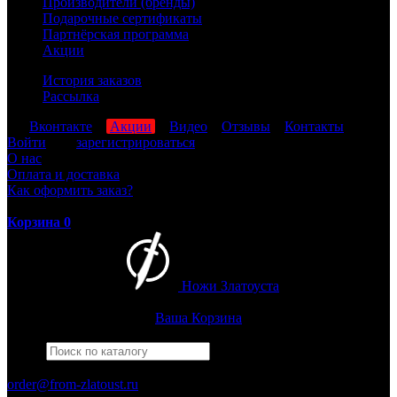
Производители (бренды)
Подарочные сертификаты
Партнёрская программа
Акции
История заказов
Рассылка
мы
Вконтакте
,
Акции
,
Видео
,
Отзывы
,
Контакты
Войти
или
зарегистрироваться
О нас
Оплата и доставка
Как оформить заказ?
Корзина
0
Ножи Златоуста
Интернет-магазин
Златоустовских ножей
Ваша Корзина
Найти
Например,
армейский
ПН-ПТ: 8:00-17:00 (МСК)
order@from-zlatoust.ru