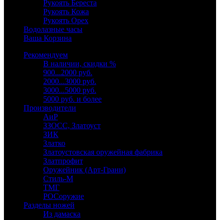
Рукоять Береста
Рукоять Кожа
Рукоять Орех
Водолазные часы
Ваша Корзина
Рекомендуем
В наличии, скидки %
900...2000 руб.
2000...3000 руб.
3000...5000 руб.
5000 руб. и более
Производители
АиР
ЗЗОСС, Златоуст
ЗИК
Златко
Златоустовская оружейная фабрика
Златпрофит
Оружейник (Арт-Грани)
Стиль-М
ТМГ
РОСоружие
Разделы ножей
Из дамаска