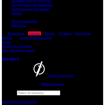
Производители (бренды)
Подарочные сертификаты
Партнёрская программа
Акции
История заказов
Рассылка
мы
Вконтакте
,
Акции
,
Видео
,
Отзывы
,
Контакты
Войти
или
зарегистрироваться
О нас
Оплата и доставка
Как оформить заказ?
Корзина
0
Ножи Златоуста
Интернет-магазин
Златоустовских ножей
Ваша Корзина
Найти
Например,
рысь
ПН-ПТ: 8:00-17:00 (МСК)
order@from-zlatoust.ru