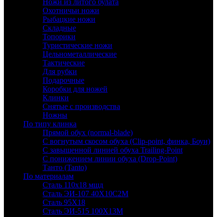
Ножи из литого булата
Охотничьи ножи
Рыбацкие ножи
Складные
Топорики
Туристические ножи
Цельнометаллические
Тактические
Для рубки
Подарочные
Коробки для ножей
Клинки
Снятые с производства
Ножны
По типу клинка
Прямой обух (normal-blade)
С вогнутым скосом обуха (Clip-point, финка, Боуи)
С завышенной линией обуха Trailing-Point
С понижением линии обуха (Drop-Point)
Танто (Tanto)
По материалам
Сталь 110х18 мшд
Сталь ЭИ-107 40Х10С2М
Сталь 95Х18
Сталь ЭИ-515 100Х13М