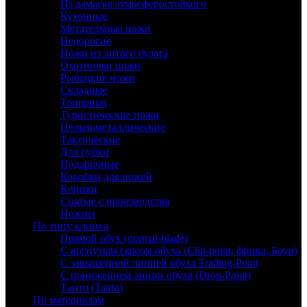
Из дамаска атмосферостойкого
Кухонные
Метательные ножи
Недорогие
Ножи из литого булата
Охотничьи ножи
Рыбацкие ножи
Складные
Топорики
Туристические ножи
Цельнометаллические
Тактические
Для рубки
Подарочные
Коробки для ножей
Клинки
Снятые с производства
Ножны
По типу клинка
Прямой обух (normal-blade)
С вогнутым скосом обуха (Clip-point, финка, Боуи)
С завышенной линией обуха Trailing-Point
С понижением линии обуха (Drop-Point)
Танто (Tanto)
По материалам