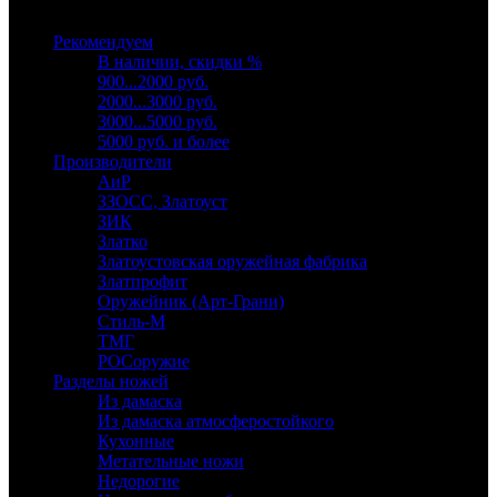
Выберите категорию
Рекомендуем
В наличии, скидки %
900...2000 руб.
2000...3000 руб.
3000...5000 руб.
5000 руб. и более
Производители
АиР
ЗЗОСС, Златоуст
ЗИК
Златко
Златоустовская оружейная фабрика
Златпрофит
Оружейник (Арт-Грани)
Стиль-М
ТМГ
РОСоружие
Разделы ножей
Из дамаска
Из дамаска атмосферостойкого
Кухонные
Метательные ножи
Недорогие