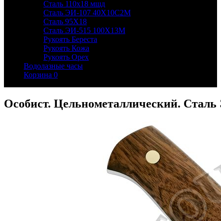
Сталь 110х18 мшд
Сталь ЭИ-107 40Х10С2М
Сталь 95Х18
Сталь ЭИ-515 100Х13М
Рукоять Береста
Рукоять Кожа
Рукоять Орех
Водолазные часы
Корзина
0
Особист. Цельнометаллический. Сталь