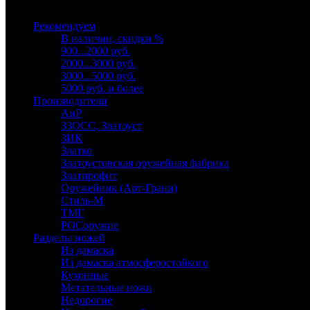
Выберите категорию
Рекомендуем
В наличии, скидки %
900...2000 руб.
2000...3000 руб.
3000...5000 руб.
5000 руб. и более
Производители
АиР
ЗЗОСС, Златоуст
ЗИК
Златко
Златоустовская оружейная фабрика
Златпрофит
Оружейник (Арт-Грани)
Стиль-М
ТМГ
РОСоружие
Разделы ножей
Из дамаска
Из дамаска атмосферостойкого
Кухонные
Метательные ножи
Недорогие