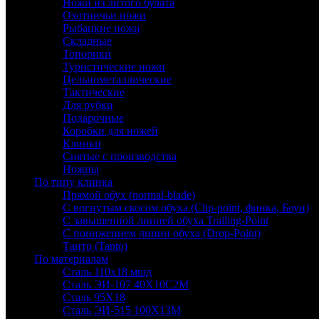
Ножи из литого булата
Охотничьи ножи
Рыбацкие ножи
Складные
Топорики
Туристические ножи
Цельнометаллические
Тактические
Для рубки
Подарочные
Коробки для ножей
Клинки
Снятые с производства
Ножны
По типу клинка
Прямой обух (normal-blade)
С вогнутым скосом обуха (Clip-point, финка, Боуи)
С завышенной линией обуха Trailing-Point
С понижением линии обуха (Drop-Point)
Танто (Tanto)
По материалам
Сталь 110х18 мшд
Сталь ЭИ-107 40Х10С2М
Сталь 95Х18
Сталь ЭИ-515 100Х13М