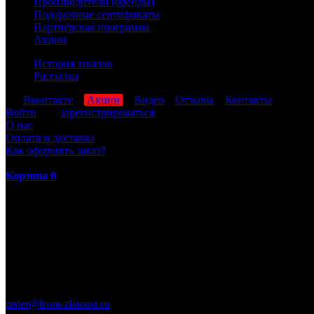
Производители (бренды)
Подарочные сертификаты
Партнёрская программа
Акции
История заказов
Рассылка
мы
Вконтакте
,
Акции
,
Видео
,
Отзывы
,
Контакты
Войти
или
зарегистрироваться
О нас
Оплата и доставка
Как оформить заказ?
Корзина
0
ПН-ПТ: 8:00-17:00 (МСК)
order@from-zlatoust.ru