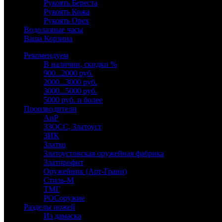
Рукоять Береста
Рукоять Кожа
Рукоять Орех
Водолазные часы
Ваша Корзина
Рекомендуем
В наличии, скидки %
900...2000 руб.
2000...3000 руб.
3000...5000 руб.
5000 руб. и более
Производители
АиР
ЗЗОСС, Златоуст
ЗИК
Златко
Златоустовская оружейная фабрика
Златпрофит
Оружейник (Арт-Грани)
Стиль-М
ТМГ
РОСоружие
Разделы ножей
Из дамаска