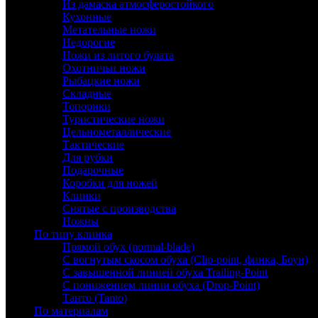
Из дамаска атмосферостойкого
Кухонные
Метательные ножи
Недорогие
Ножи из литого булата
Охотничьи ножи
Рыбацкие ножи
Складные
Топорики
Туристические ножи
Цельнометаллические
Тактические
Для рубки
Подарочные
Коробки для ножей
Клинки
Снятые с производства
Ножны
По типу клинка
Прямой обух (normal-blade)
С вогнутым скосом обуха (Clip-point, финка, Боуи)
С завышенной линией обуха Trailing-Point
С понижением линии обуха (Drop-Point)
Танто (Tanto)
По материалам