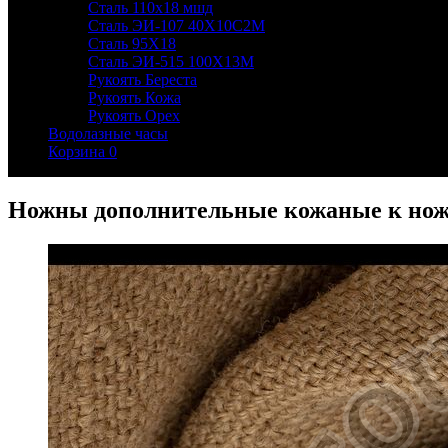
Сталь 110х18 мшд
Сталь ЭИ-107 40Х10С2М
Сталь 95Х18
Сталь ЭИ-515 100Х13М
Рукоять Береста
Рукоять Кожа
Рукоять Орех
Водолазные часы
Корзина
0
Ножны дополнительные кожаные к но