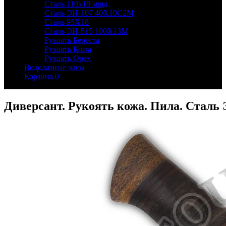
Сталь 110х18 мшд
Сталь ЭИ-107 40Х10С2М
Сталь 95Х18
Сталь ЭИ-515 100Х13М
Рукоять Береста
Рукоять Кожа
Рукоять Орех
Водолазные часы
Корзина
0
Диверсант. Рукоять кожа. Пила. Сталь