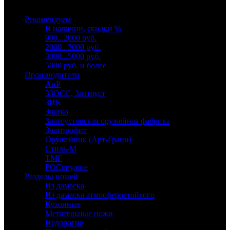
Выберите категорию
Рекомендуем
В наличии, скидки %
900...2000 руб.
2000...3000 руб.
3000...5000 руб.
5000 руб. и более
Производители
АиР
ЗЗОСС, Златоуст
ЗИК
Златко
Златоустовская оружейная фабрика
Златпрофит
Оружейник (Арт-Грани)
Стиль-М
ТМГ
РОСоружие
Разделы ножей
Из дамаска
Из дамаска атмосферостойкого
Кухонные
Метательные ножи
Недорогие