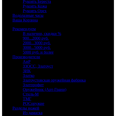
Рукоять Береста
Рукоять Кожа
Рукоять Орех
Водолазные часы
Ваша Корзина
Рекомендуем
В наличии, скидки %
900...2000 руб.
2000...3000 руб.
3000...5000 руб.
5000 руб. и более
Производители
АиР
ЗЗОСС, Златоуст
ЗИК
Златко
Златоустовская оружейная фабрика
Златпрофит
Оружейник (Арт-Грани)
Стиль-М
ТМГ
РОСоружие
Разделы ножей
Из дамаска