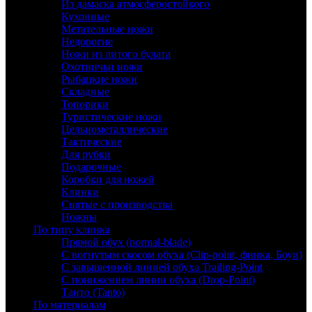
Из дамаска атмосферостойкого
Кухонные
Метательные ножи
Недорогие
Ножи из литого булата
Охотничьи ножи
Рыбацкие ножи
Складные
Топорики
Туристические ножи
Цельнометаллические
Тактические
Для рубки
Подарочные
Коробки для ножей
Клинки
Снятые с производства
Ножны
По типу клинка
Прямой обух (normal-blade)
С вогнутым скосом обуха (Clip-point, финка, Боуи)
С завышенной линией обуха Trailing-Point
С понижением линии обуха (Drop-Point)
Танто (Tanto)
По материалам