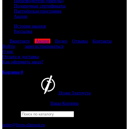
Производители (бренды)
Подарочные сертификаты
Партнёрская программа
Акции
История заказов
Рассылка
мы
Вконтакте
,
Акции
,
Видео
,
Отзывы
,
Контакты
Войти
или
зарегистрироваться
О нас
Оплата и доставка
Как оформить заказ?
Корзина
0
Ножи Златоуста
Интернет-магазин
Златоустовских ножей
Ваша Корзина
Найти
Например,
рысь
ПН-ПТ: 8:00-17:00 (МСК)
order@from-zlatoust.ru