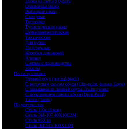
Ножи из литого булата
Охотничьи ножи
Рыбацкие ножи
Складные
Топорики
Туристические ножи
Цельнометаллические
Тактические
Для рубки
Подарочные
Коробки для ножей
Клинки
Снятые с производства
Ножны
По типу клинка
Прямой обух (normal-blade)
С вогнутым скосом обуха (Clip-point, финка, Боуи)
С завышенной линией обуха Trailing-Point
С понижением линии обуха (Drop-Point)
Танто (Tanto)
По материалам
Сталь 110х18 мшд
Сталь ЭИ-107 40Х10С2М
Сталь 95Х18
Сталь ЭИ-515 100Х13М