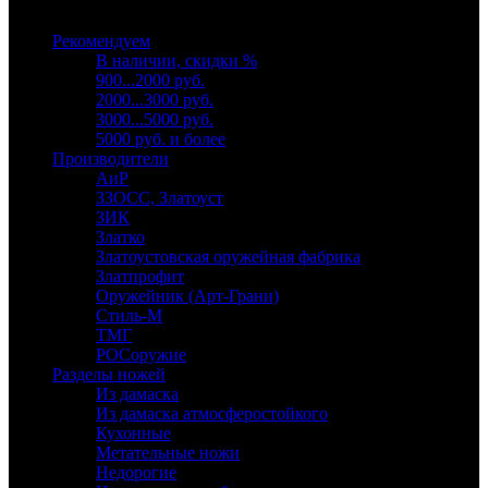
Выберите категорию
Рекомендуем
В наличии, скидки %
900...2000 руб.
2000...3000 руб.
3000...5000 руб.
5000 руб. и более
Производители
АиР
ЗЗОСС, Златоуст
ЗИК
Златко
Златоустовская оружейная фабрика
Златпрофит
Оружейник (Арт-Грани)
Стиль-М
ТМГ
РОСоружие
Разделы ножей
Из дамаска
Из дамаска атмосферостойкого
Кухонные
Метательные ножи
Недорогие