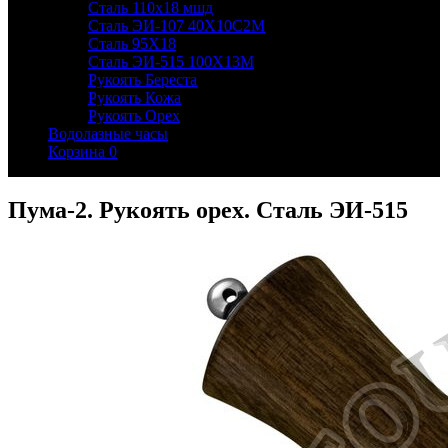
Сталь 110х18 мшд
Сталь ЭИ-107 40Х10С2М
Сталь 95Х18
Сталь ЭИ-515 100Х13М
Рукоять Береста
Рукоять Кожа
Рукоять Орех
Водолазные часы
Корзина
0
Пума-2. Рукоять орех. Сталь ЭИ-515