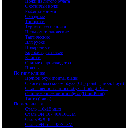
Ножи из литого булата
Охотничьи ножи
Рыбацкие ножи
Складные
Топорики
Туристические ножи
Цельнометаллические
Тактические
Для рубки
Подарочные
Коробки для ножей
Клинки
Снятые с производства
Ножны
По типу клинка
Прямой обух (normal-blade)
С вогнутым скосом обуха (Clip-point, финка, Боуи)
С завышенной линией обуха Trailing-Point
С понижением линии обуха (Drop-Point)
Танто (Tanto)
По материалам
Сталь 110х18 мшд
Сталь ЭИ-107 40Х10С2М
Сталь 95Х18
Сталь ЭИ-515 100Х13М