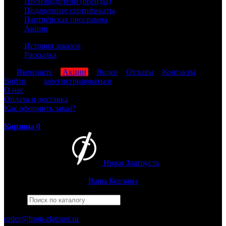
Производители (бренды)
Подарочные сертификаты
Партнёрская программа
Акции
История заказов
Рассылка
мы
Вконтакте
,
Акции
,
Видео
,
Отзывы
,
Контакты
Войти
или
зарегистрироваться
О нас
Оплата и доставка
Как оформить заказ?
Корзина
0
Ножи Златоуста
Интернет-магазин
Златоустовских ножей
Ваша Корзина
Найти
Например,
штрафбат
ПН-ПТ: 8:00-17:00 (МСК)
order@from-zlatoust.ru