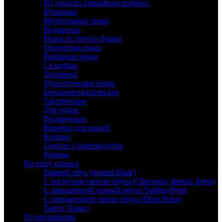
Из дамаска атмосферостойкого
Кухонные
Метательные ножи
Недорогие
Ножи из литого булата
Охотничьи ножи
Рыбацкие ножи
Складные
Топорики
Туристические ножи
Цельнометаллические
Тактические
Для рубки
Подарочные
Коробки для ножей
Клинки
Снятые с производства
Ножны
По типу клинка
Прямой обух (normal-blade)
С вогнутым скосом обуха (Clip-point, финка, Боуи)
С завышенной линией обуха Trailing-Point
С понижением линии обуха (Drop-Point)
Танто (Tanto)
По материалам