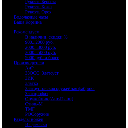
Рукоять Береста
Рукоять Кожа
Рукоять Орех
Водолазные часы
Ваша Корзина
Рекомендуем
В наличии, скидки %
900...2000 руб.
2000...3000 руб.
3000...5000 руб.
5000 руб. и более
Производители
АиР
ЗЗОСС, Златоуст
ЗИК
Златко
Златоустовская оружейная фабрика
Златпрофит
Оружейник (Арт-Грани)
Стиль-М
ТМГ
РОСоружие
Разделы ножей
Из дамаска