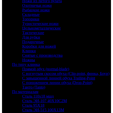
Ножи из литого булата
Охотничьи ножи
Рыбацкие ножи
Складные
Топорики
Туристические ножи
Цельнометаллические
Тактические
Для рубки
Подарочные
Коробки для ножей
Клинки
Снятые с производства
Ножны
По типу клинка
Прямой обух (normal-blade)
С вогнутым скосом обуха (Clip-point, финка, Боуи)
С завышенной линией обуха Trailing-Point
С понижением линии обуха (Drop-Point)
Танто (Tanto)
По материалам
Сталь 110х18 мшд
Сталь ЭИ-107 40Х10С2М
Сталь 95Х18
Сталь ЭИ-515 100Х13М