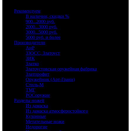
Выберите категорию
Рекомендуем
В наличии, скидки %
900...2000 руб.
2000...3000 руб.
3000...5000 руб.
5000 руб. и более
Производители
АиР
ЗЗОСС, Златоуст
ЗИК
Златко
Златоустовская оружейная фабрика
Златпрофит
Оружейник (Арт-Грани)
Стиль-М
ТМГ
РОСоружие
Разделы ножей
Из дамаска
Из дамаска атмосферостойкого
Кухонные
Метательные ножи
Недорогие