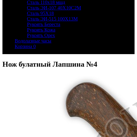
Сталь 110х18 мшд
Сталь ЭИ-107 40Х10С2М
Сталь 95Х18
Сталь ЭИ-515 100Х13М
Рукоять Береста
Рукоять Кожа
Рукоять Орех
Водолазные часы
Корзина
0
Нож булатный Лапшина №4