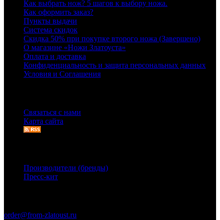
Как выбрать нож? 5 шагов к выбору ножа.
Как оформить заказ?
Пункты выдачи
Система скидок
Скидка 50% при покупке второго ножа (Завершено)
О магазине «Ножи Златоуста»
Оплата и доставка
Конфиденциальность и защита персональных данных
Условия и Соглашения
Служба поддержки
Связаться с нами
Карта сайта
Дополнительно
Производители (бренды)
Пресс-кит
Связаться с нами
order@from-zlatoust.ru