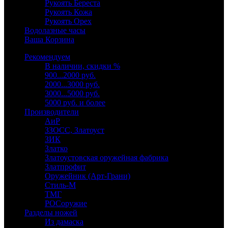
Рукоять Береста
Рукоять Кожа
Рукоять Орех
Водолазные часы
Ваша Корзина
Рекомендуем
В наличии, скидки %
900...2000 руб.
2000...3000 руб.
3000...5000 руб.
5000 руб. и более
Производители
АиР
ЗЗОСС, Златоуст
ЗИК
Златко
Златоустовская оружейная фабрика
Златпрофит
Оружейник (Арт-Грани)
Стиль-М
ТМГ
РОСоружие
Разделы ножей
Из дамаска