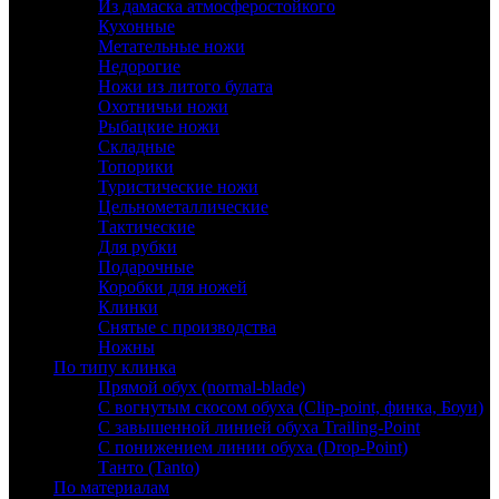
Из дамаска атмосферостойкого
Кухонные
Метательные ножи
Недорогие
Ножи из литого булата
Охотничьи ножи
Рыбацкие ножи
Складные
Топорики
Туристические ножи
Цельнометаллические
Тактические
Для рубки
Подарочные
Коробки для ножей
Клинки
Снятые с производства
Ножны
По типу клинка
Прямой обух (normal-blade)
С вогнутым скосом обуха (Clip-point, финка, Боуи)
С завышенной линией обуха Trailing-Point
С понижением линии обуха (Drop-Point)
Танто (Tanto)
По материалам