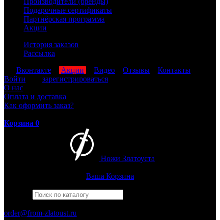
Производители (бренды)
Подарочные сертификаты
Партнёрская программа
Акции
История заказов
Рассылка
мы
Вконтакте
,
Акции
,
Видео
,
Отзывы
,
Контакты
Войти
или
зарегистрироваться
О нас
Оплата и доставка
Как оформить заказ?
Корзина
0
Ножи Златоуста
Интернет-магазин
Златоустовских ножей
Ваша Корзина
Найти
Например,
багира
ПН-ПТ: 8:00-17:00 (МСК)
order@from-zlatoust.ru