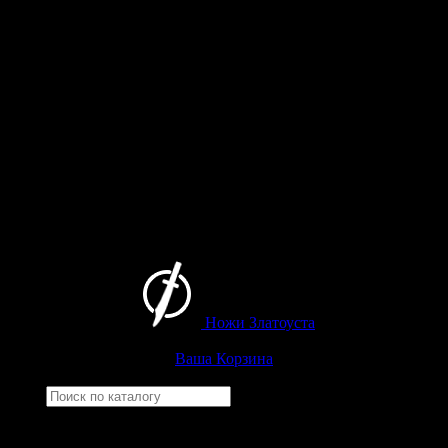
Ножи Златоуста
Интернет-магазин
Златоустовских ножей
Ваша Корзина
Найти
Например,
черный нож