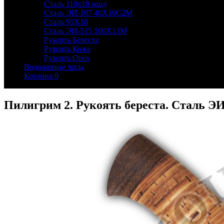
Сталь 110х18 мшд
Сталь ЭИ-107 40Х10С2М
Сталь 95Х18
Сталь ЭИ-515 100Х13М
Рукоять Береста
Рукоять Кожа
Рукоять Орех
Водолазные часы
Корзина
0
Пилигрим 2. Рукоять береста. Сталь ЭИ