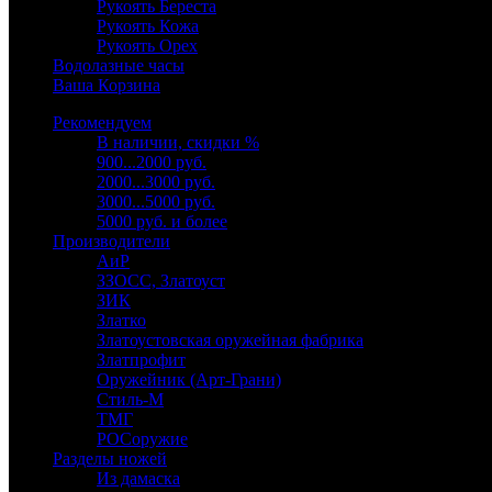
Рукоять Береста
Рукоять Кожа
Рукоять Орех
Водолазные часы
Ваша Корзина
Рекомендуем
В наличии, скидки %
900...2000 руб.
2000...3000 руб.
3000...5000 руб.
5000 руб. и более
Производители
АиР
ЗЗОСС, Златоуст
ЗИК
Златко
Златоустовская оружейная фабрика
Златпрофит
Оружейник (Арт-Грани)
Стиль-М
ТМГ
РОСоружие
Разделы ножей
Из дамаска