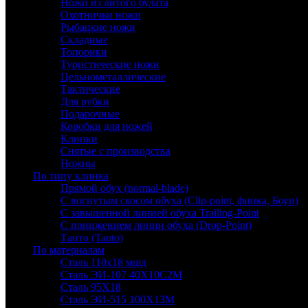
Ножи из литого булата
Охотничьи ножи
Рыбацкие ножи
Складные
Топорики
Туристические ножи
Цельнометаллические
Тактические
Для рубки
Подарочные
Коробки для ножей
Клинки
Снятые с производства
Ножны
По типу клинка
Прямой обух (normal-blade)
С вогнутым скосом обуха (Clip-point, финка, Боуи)
С завышенной линией обуха Trailing-Point
С понижением линии обуха (Drop-Point)
Танто (Tanto)
По материалам
Сталь 110х18 мшд
Сталь ЭИ-107 40Х10С2М
Сталь 95Х18
Сталь ЭИ-515 100Х13М