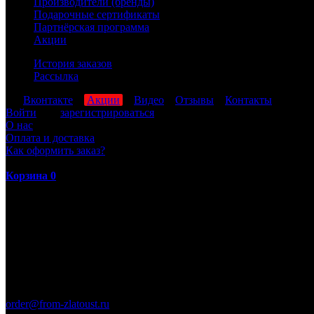
Производители (бренды)
Подарочные сертификаты
Партнёрская программа
Акции
История заказов
Рассылка
мы
Вконтакте
,
Акции
,
Видео
,
Отзывы
,
Контакты
Войти
или
зарегистрироваться
О нас
Оплата и доставка
Как оформить заказ?
Корзина
0
ПН-ПТ: 8:00-17:00 (МСК)
order@from-zlatoust.ru