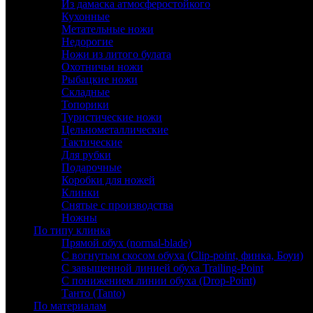
Из дамаска атмосферостойкого
Кухонные
Метательные ножи
Недорогие
Ножи из литого булата
Охотничьи ножи
Рыбацкие ножи
Складные
Топорики
Туристические ножи
Цельнометаллические
Тактические
Для рубки
Подарочные
Коробки для ножей
Клинки
Снятые с производства
Ножны
По типу клинка
Прямой обух (normal-blade)
С вогнутым скосом обуха (Clip-point, финка, Боуи)
С завышенной линией обуха Trailing-Point
С понижением линии обуха (Drop-Point)
Танто (Tanto)
По материалам