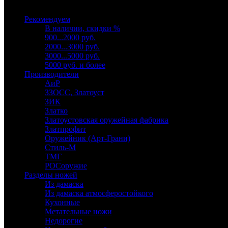
Выберите категорию
Рекомендуем
В наличии, скидки %
900...2000 руб.
2000...3000 руб.
3000...5000 руб.
5000 руб. и более
Производители
АиР
ЗЗОСС, Златоуст
ЗИК
Златко
Златоустовская оружейная фабрика
Златпрофит
Оружейник (Арт-Грани)
Стиль-М
ТМГ
РОСоружие
Разделы ножей
Из дамаска
Из дамаска атмосферостойкого
Кухонные
Метательные ножи
Недорогие