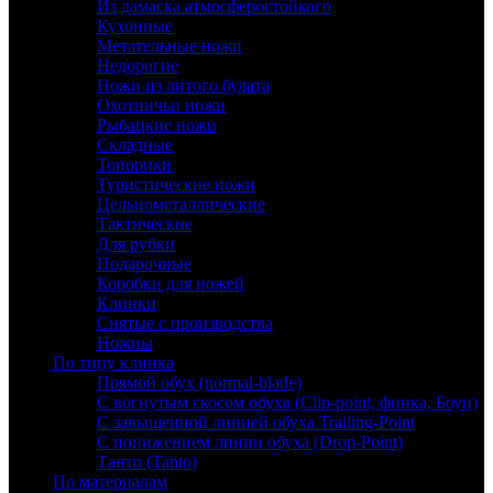
Из дамаска атмосферостойкого
Кухонные
Метательные ножи
Недорогие
Ножи из литого булата
Охотничьи ножи
Рыбацкие ножи
Складные
Топорики
Туристические ножи
Цельнометаллические
Тактические
Для рубки
Подарочные
Коробки для ножей
Клинки
Снятые с производства
Ножны
По типу клинка
Прямой обух (normal-blade)
С вогнутым скосом обуха (Clip-point, финка, Боуи)
С завышенной линией обуха Trailing-Point
С понижением линии обуха (Drop-Point)
Танто (Tanto)
По материалам