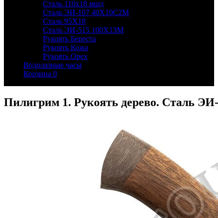
Сталь 110х18 мшд
Сталь ЭИ-107 40Х10С2М
Сталь 95Х18
Сталь ЭИ-515 100Х13М
Рукоять Береста
Рукоять Кожа
Рукоять Орех
Водолазные часы
Корзина
0
Пилигрим 1. Рукоять дерево. Сталь ЭИ-