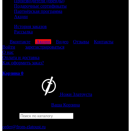
Производители (бренды)
Подарочные сертификаты
Партнёрская программа
Акции
История заказов
Рассылка
мы
Вконтакте
,
Акции
,
Видео
,
Отзывы
,
Контакты
Войти
или
зарегистрироваться
О нас
Оплата и доставка
Как оформить заказ?
Корзина
0
Ножи Златоуста
Интернет-магазин
Златоустовских ножей
Ваша Корзина
Найти
Например,
беркут
ПН-ПТ: 8:00-17:00 (МСК)
order@from-zlatoust.ru