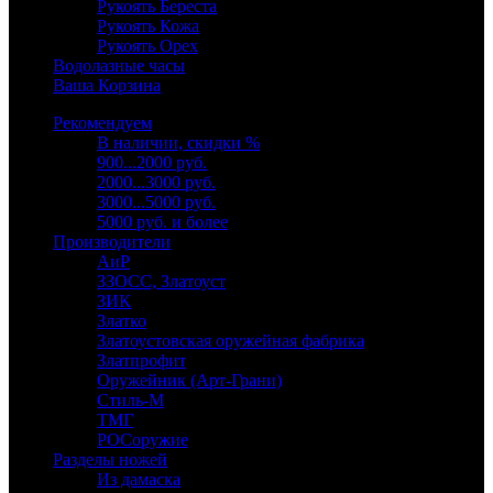
Рукоять Береста
Рукоять Кожа
Рукоять Орех
Водолазные часы
Ваша Корзина
Рекомендуем
В наличии, скидки %
900...2000 руб.
2000...3000 руб.
3000...5000 руб.
5000 руб. и более
Производители
АиР
ЗЗОСС, Златоуст
ЗИК
Златко
Златоустовская оружейная фабрика
Златпрофит
Оружейник (Арт-Грани)
Стиль-М
ТМГ
РОСоружие
Разделы ножей
Из дамаска