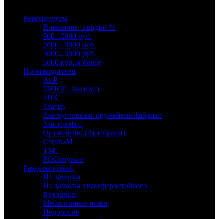
Выберите категорию
Рекомендуем
В наличии, скидки %
900...2000 руб.
2000...3000 руб.
3000...5000 руб.
5000 руб. и более
Производители
АиР
ЗЗОСС, Златоуст
ЗИК
Златко
Златоустовская оружейная фабрика
Златпрофит
Оружейник (Арт-Грани)
Стиль-М
ТМГ
РОСоружие
Разделы ножей
Из дамаска
Из дамаска атмосферостойкого
Кухонные
Метательные ножи
Недорогие