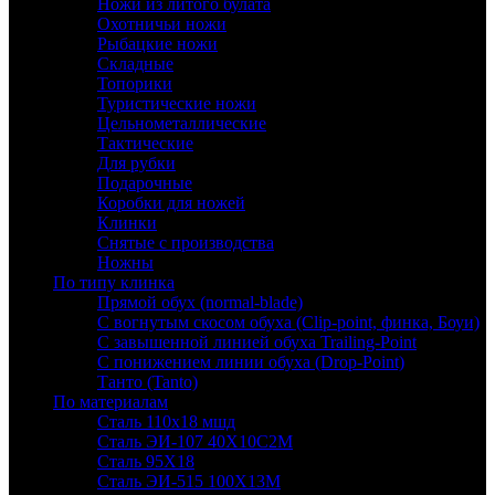
Ножи из литого булата
Охотничьи ножи
Рыбацкие ножи
Складные
Топорики
Туристические ножи
Цельнометаллические
Тактические
Для рубки
Подарочные
Коробки для ножей
Клинки
Снятые с производства
Ножны
По типу клинка
Прямой обух (normal-blade)
С вогнутым скосом обуха (Clip-point, финка, Боуи)
С завышенной линией обуха Trailing-Point
С понижением линии обуха (Drop-Point)
Танто (Tanto)
По материалам
Сталь 110х18 мшд
Сталь ЭИ-107 40Х10С2М
Сталь 95Х18
Сталь ЭИ-515 100Х13М