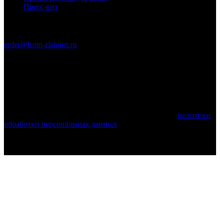
Пресс-кит
Связаться с нами
order@from-zlatoust.ru
Ножи Златоуста © 2011-2026 гг. (ОГРН 304740403600014)
Вся информация на сайте носит справочный характер и не
является публичной офертой, определяемой положениями
Статьи 437 Гражданского кодекса Российской Федерации.
Технические параметры (спецификация) и комплект поставки
товара могут быть изменены производителем!
Используя этот веб-сайт, вы принимаете условия
политики
обработки персональных данных
и соглашаетесь с тем, что мы
используем cookies.
Поделиться: