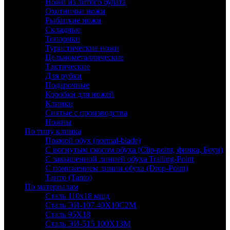
Ножи из литого булата
Охотничьи ножи
Рыбацкие ножи
Складные
Топорики
Туристические ножи
Цельнометаллические
Тактические
Для рубки
Подарочные
Коробки для ножей
Клинки
Снятые с производства
Ножны
По типу клинка
Прямой обух (normal-blade)
С вогнутым скосом обуха (Clip-point, финка, Боуи)
С завышенной линией обуха Trailing-Point
С понижением линии обуха (Drop-Point)
Танто (Tanto)
По материалам
Сталь 110х18 мшд
Сталь ЭИ-107 40Х10С2М
Сталь 95Х18
Сталь ЭИ-515 100Х13М