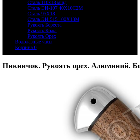
Сталь 110х18 мшд
Сталь ЭИ-107 40Х10С2М
Сталь 95Х18
Сталь ЭИ-515 100Х13М
Рукоять Береста
Рукоять Кожа
Рукоять Орех
Водолазные часы
Корзина
0
Пикничок. Рукоять орех. Алюминий. Б