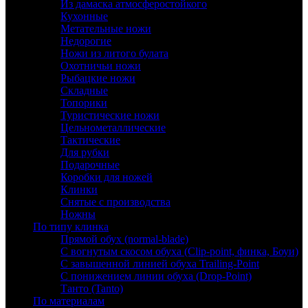
Из дамаска атмосферостойкого
Кухонные
Метательные ножи
Недорогие
Ножи из литого булата
Охотничьи ножи
Рыбацкие ножи
Складные
Топорики
Туристические ножи
Цельнометаллические
Тактические
Для рубки
Подарочные
Коробки для ножей
Клинки
Снятые с производства
Ножны
По типу клинка
Прямой обух (normal-blade)
С вогнутым скосом обуха (Clip-point, финка, Боуи)
С завышенной линией обуха Trailing-Point
С понижением линии обуха (Drop-Point)
Танто (Tanto)
По материалам