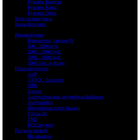
Рукоять Береста
Рукоять Кожа
Рукоять Орех
Водолазные часы
Ваша Корзина
Рекомендуем
В наличии, скидки %
900...2000 руб.
2000...3000 руб.
3000...5000 руб.
5000 руб. и более
Производители
АиР
ЗЗОСС, Златоуст
ЗИК
Златко
Златоустовская оружейная фабрика
Златпрофит
Оружейник (Арт-Грани)
Стиль-М
ТМГ
РОСоружие
Разделы ножей
Из дамаска