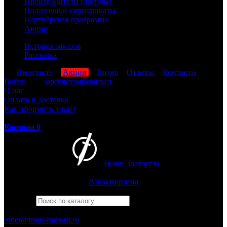
Производители (бренды)
Подарочные сертификаты
Партнёрская программа
Акции
История заказов
Рассылка
мы
Вконтакте
,
Акции
,
Видео
,
Отзывы
,
Контакты
Войти
или
зарегистрироваться
О нас
Оплата и доставка
Как оформить заказ?
Корзина
0
Ножи Златоуста
Интернет-магазин
Златоустовских ножей
Ваша Корзина
Найти
Например,
бекас
ПН-ПТ: 8:00-17:00 (МСК)
order@from-zlatoust.ru