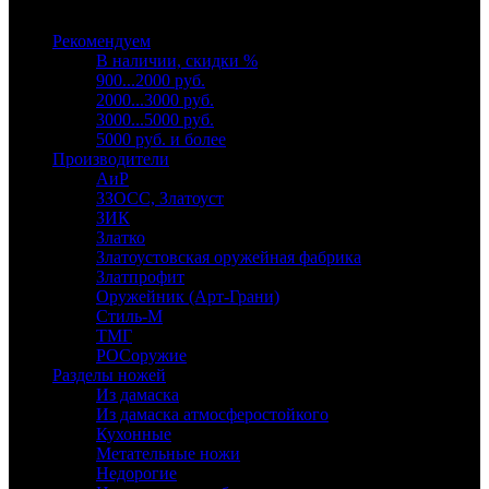
Выберите категорию
Рекомендуем
В наличии, скидки %
900...2000 руб.
2000...3000 руб.
3000...5000 руб.
5000 руб. и более
Производители
АиР
ЗЗОСС, Златоуст
ЗИК
Златко
Златоустовская оружейная фабрика
Златпрофит
Оружейник (Арт-Грани)
Стиль-М
ТМГ
РОСоружие
Разделы ножей
Из дамаска
Из дамаска атмосферостойкого
Кухонные
Метательные ножи
Недорогие