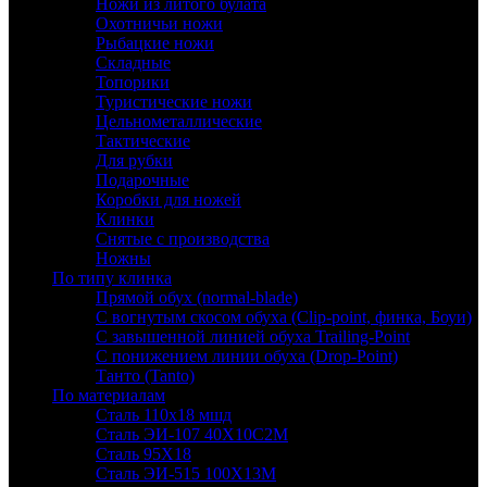
Ножи из литого булата
Охотничьи ножи
Рыбацкие ножи
Складные
Топорики
Туристические ножи
Цельнометаллические
Тактические
Для рубки
Подарочные
Коробки для ножей
Клинки
Снятые с производства
Ножны
По типу клинка
Прямой обух (normal-blade)
С вогнутым скосом обуха (Clip-point, финка, Боуи)
С завышенной линией обуха Trailing-Point
С понижением линии обуха (Drop-Point)
Танто (Tanto)
По материалам
Сталь 110х18 мшд
Сталь ЭИ-107 40Х10С2М
Сталь 95Х18
Сталь ЭИ-515 100Х13М