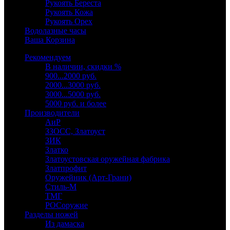
Рукоять Береста
Рукоять Кожа
Рукоять Орех
Водолазные часы
Ваша Корзина
Рекомендуем
В наличии, скидки %
900...2000 руб.
2000...3000 руб.
3000...5000 руб.
5000 руб. и более
Производители
АиР
ЗЗОСС, Златоуст
ЗИК
Златко
Златоустовская оружейная фабрика
Златпрофит
Оружейник (Арт-Грани)
Стиль-М
ТМГ
РОСоружие
Разделы ножей
Из дамаска