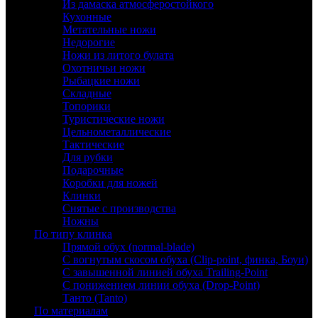
Из дамаска атмосферостойкого
Кухонные
Метательные ножи
Недорогие
Ножи из литого булата
Охотничьи ножи
Рыбацкие ножи
Складные
Топорики
Туристические ножи
Цельнометаллические
Тактические
Для рубки
Подарочные
Коробки для ножей
Клинки
Снятые с производства
Ножны
По типу клинка
Прямой обух (normal-blade)
С вогнутым скосом обуха (Clip-point, финка, Боуи)
С завышенной линией обуха Trailing-Point
С понижением линии обуха (Drop-Point)
Танто (Tanto)
По материалам