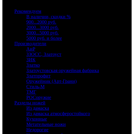
Выберите категорию
Рекомендуем
В наличии, скидки %
900...2000 руб.
2000...3000 руб.
3000...5000 руб.
5000 руб. и более
Производители
АиР
ЗЗОСС, Златоуст
ЗИК
Златко
Златоустовская оружейная фабрика
Златпрофит
Оружейник (Арт-Грани)
Стиль-М
ТМГ
РОСоружие
Разделы ножей
Из дамаска
Из дамаска атмосферостойкого
Кухонные
Метательные ножи
Недорогие