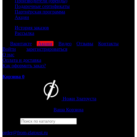
Производители (бренды)
Подарочные сертификаты
Партнёрская программа
Акции
История заказов
Рассылка
мы
Вконтакте
,
Акции
,
Видео
,
Отзывы
,
Контакты
Войти
или
зарегистрироваться
О нас
Оплата и доставка
Как оформить заказ?
Корзина
0
Ножи Златоуста
Интернет-магазин
Златоустовских ножей
Ваша Корзина
Найти
Например,
беркут
ПН-ПТ: 8:00-17:00 (МСК)
order@from-zlatoust.ru