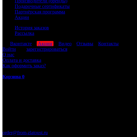
Производители (бренды)
Подарочные сертификаты
Партнёрская программа
Акции
История заказов
Рассылка
мы
Вконтакте
,
Акции
,
Видео
,
Отзывы
,
Контакты
Войти
или
зарегистрироваться
О нас
Оплата и доставка
Как оформить заказ?
Корзина
0
ПН-ПТ: 8:00-17:00 (МСК)
order@from-zlatoust.ru