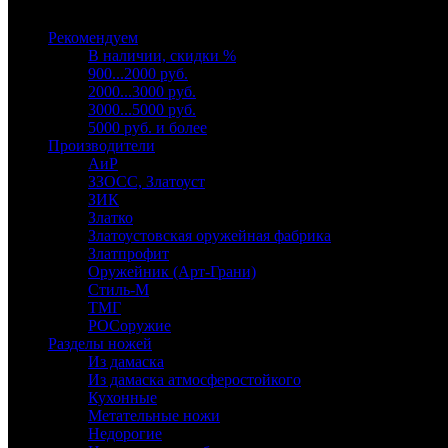
Выберите категорию
Рекомендуем
В наличии, скидки %
900...2000 руб.
2000...3000 руб.
3000...5000 руб.
5000 руб. и более
Производители
АиР
ЗЗОСС, Златоуст
ЗИК
Златко
Златоустовская оружейная фабрика
Златпрофит
Оружейник (Арт-Грани)
Стиль-М
ТМГ
РОСоружие
Разделы ножей
Из дамаска
Из дамаска атмосферостойкого
Кухонные
Метательные ножи
Недорогие