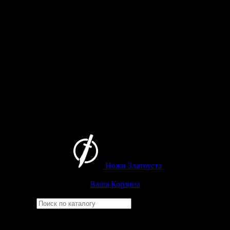
Ножи Златоуста
Интернет-магазин
Златоустовских ножей
Ваша Корзина
Найти
Например,
бекас