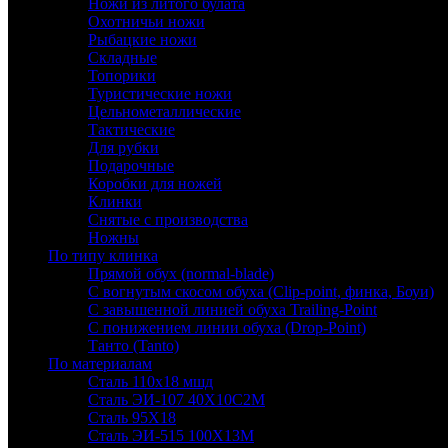
Ножи из литого булата
Охотничьи ножи
Рыбацкие ножи
Складные
Топорики
Туристические ножи
Цельнометаллические
Тактические
Для рубки
Подарочные
Коробки для ножей
Клинки
Снятые с производства
Ножны
По типу клинка
Прямой обух (normal-blade)
С вогнутым скосом обуха (Clip-point, финка, Боуи)
С завышенной линией обуха Trailing-Point
С понижением линии обуха (Drop-Point)
Танто (Tanto)
По материалам
Сталь 110х18 мшд
Сталь ЭИ-107 40Х10С2М
Сталь 95Х18
Сталь ЭИ-515 100Х13М