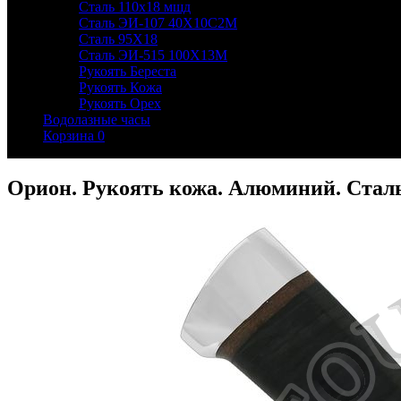
Сталь 110х18 мшд
Сталь ЭИ-107 40Х10С2М
Сталь 95Х18
Сталь ЭИ-515 100Х13М
Рукоять Береста
Рукоять Кожа
Рукоять Орех
Водолазные часы
Корзина
0
Орион. Рукоять кожа. Алюминий. Стал