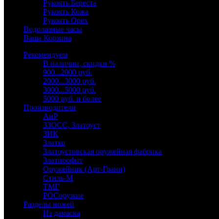
Рукоять Береста
Рукоять Кожа
Рукоять Орех
Водолазные часы
Ваша Корзина
Рекомендуем
В наличии, скидки %
900...2000 руб.
2000...3000 руб.
3000...5000 руб.
5000 руб. и более
Производители
АиР
ЗЗОСС, Златоуст
ЗИК
Златко
Златоустовская оружейная фабрика
Златпрофит
Оружейник (Арт-Грани)
Стиль-М
ТМГ
РОСоружие
Разделы ножей
Из дамаска