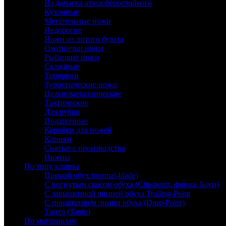
Из дамаска атмосферостойкого
Кухонные
Метательные ножи
Недорогие
Ножи из литого булата
Охотничьи ножи
Рыбацкие ножи
Складные
Топорики
Туристические ножи
Цельнометаллические
Тактические
Для рубки
Подарочные
Коробки для ножей
Клинки
Снятые с производства
Ножны
По типу клинка
Прямой обух (normal-blade)
С вогнутым скосом обуха (Clip-point, финка, Боуи)
С завышенной линией обуха Trailing-Point
С понижением линии обуха (Drop-Point)
Танто (Tanto)
По материалам