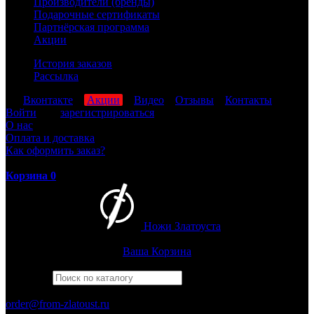
Производители (бренды)
Подарочные сертификаты
Партнёрская программа
Акции
История заказов
Рассылка
мы
Вконтакте
,
Акции
,
Видео
,
Отзывы
,
Контакты
Войти
или
зарегистрироваться
О нас
Оплата и доставка
Как оформить заказ?
Корзина
0
Ножи Златоуста
Интернет-магазин
Златоустовских ножей
Ваша Корзина
Найти
Например,
барс
ПН-ПТ: 8:00-17:00 (МСК)
order@from-zlatoust.ru