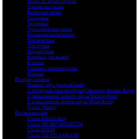
Ножи из литого булата
Охотничьи ножи
Рыбацкие ножи
Складные
Топорики
Туристические ножи
Цельнометаллические
Тактические
Для рубки
Подарочные
Коробки для ножей
Клинки
Снятые с производства
Ножны
По типу клинка
Прямой обух (normal-blade)
С вогнутым скосом обуха (Clip-point, финка, Боуи)
С завышенной линией обуха Trailing-Point
С понижением линии обуха (Drop-Point)
Танто (Tanto)
По материалам
Сталь 110х18 мшд
Сталь ЭИ-107 40Х10С2М
Сталь 95Х18
Сталь ЭИ-515 100Х13М