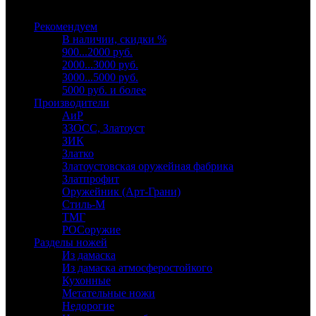
Выберите категорию
Рекомендуем
В наличии, скидки %
900...2000 руб.
2000...3000 руб.
3000...5000 руб.
5000 руб. и более
Производители
АиР
ЗЗОСС, Златоуст
ЗИК
Златко
Златоустовская оружейная фабрика
Златпрофит
Оружейник (Арт-Грани)
Стиль-М
ТМГ
РОСоружие
Разделы ножей
Из дамаска
Из дамаска атмосферостойкого
Кухонные
Метательные ножи
Недорогие