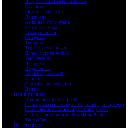
Из дамаска атмосферостойкого
Кухонные
Метательные ножи
Недорогие
Ножи из литого булата
Охотничьи ножи
Рыбацкие ножи
Складные
Топорики
Туристические ножи
Цельнометаллические
Тактические
Для рубки
Подарочные
Коробки для ножей
Клинки
Снятые с производства
Ножны
По типу клинка
Прямой обух (normal-blade)
С вогнутым скосом обуха (Clip-point, финка, Боуи)
С завышенной линией обуха Trailing-Point
С понижением линии обуха (Drop-Point)
Танто (Tanto)
По материалам