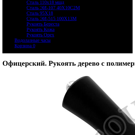
Сталь 110х18 мшд
Сталь ЭИ-107 40Х10С2М
Сталь 95Х18
Сталь ЭИ-515 100Х13М
Рукоять Береста
Рукоять Кожа
Рукоять Орех
Водолазные часы
Корзина
0
Офицерский. Рукоять дерево с полимер