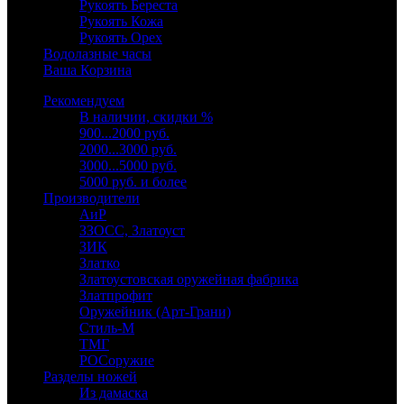
Рукоять Береста
Рукоять Кожа
Рукоять Орех
Водолазные часы
Ваша Корзина
Рекомендуем
В наличии, скидки %
900...2000 руб.
2000...3000 руб.
3000...5000 руб.
5000 руб. и более
Производители
АиР
ЗЗОСС, Златоуст
ЗИК
Златко
Златоустовская оружейная фабрика
Златпрофит
Оружейник (Арт-Грани)
Стиль-М
ТМГ
РОСоружие
Разделы ножей
Из дамаска