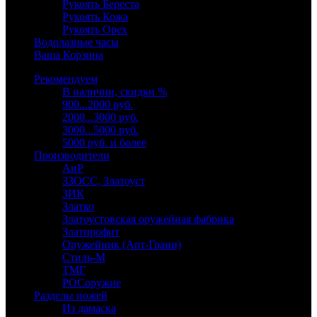
Рукоять Береста
Рукоять Кожа
Рукоять Орех
Водолазные часы
Ваша Корзина
Рекомендуем
В наличии, скидки %
900...2000 руб.
2000...3000 руб.
3000...5000 руб.
5000 руб. и более
Производители
АиР
ЗЗОСС, Златоуст
ЗИК
Златко
Златоустовская оружейная фабрика
Златпрофит
Оружейник (Арт-Грани)
Стиль-М
ТМГ
РОСоружие
Разделы ножей
Из дамаска