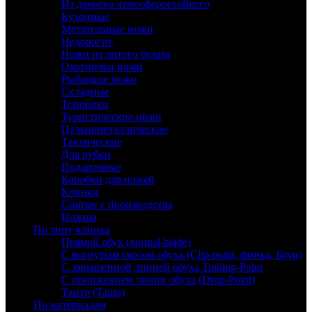
Из дамаска атмосферостойкого
Кухонные
Метательные ножи
Недорогие
Ножи из литого булата
Охотничьи ножи
Рыбацкие ножи
Складные
Топорики
Туристические ножи
Цельнометаллические
Тактические
Для рубки
Подарочные
Коробки для ножей
Клинки
Снятые с производства
Ножны
По типу клинка
Прямой обух (normal-blade)
С вогнутым скосом обуха (Clip-point, финка, Боуи)
С завышенной линией обуха Trailing-Point
С понижением линии обуха (Drop-Point)
Танто (Tanto)
По материалам