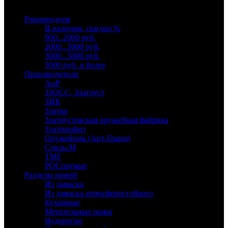
Выберите категорию
Рекомендуем
В наличии, скидки %
900...2000 руб.
2000...3000 руб.
3000...5000 руб.
5000 руб. и более
Производители
АиР
ЗЗОСС, Златоуст
ЗИК
Златко
Златоустовская оружейная фабрика
Златпрофит
Оружейник (Арт-Грани)
Стиль-М
ТМГ
РОСоружие
Разделы ножей
Из дамаска
Из дамаска атмосферостойкого
Кухонные
Метательные ножи
Недорогие