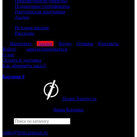
Производители (бренды)
Подарочные сертификаты
Партнёрская программа
Акции
История заказов
Рассылка
мы
Вконтакте
,
Акции
,
Видео
,
Отзывы
,
Контакты
Войти
или
зарегистрироваться
О нас
Оплата и доставка
Как оформить заказ?
Корзина
0
Ножи Златоуста
Интернет-магазин
Златоустовских ножей
Ваша Корзина
Найти
Например,
гвардейский
ПН-ПТ: 8:00-17:00 (МСК)
order@from-zlatoust.ru