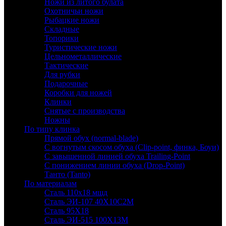
Ножи из литого булата
Охотничьи ножи
Рыбацкие ножи
Складные
Топорики
Туристические ножи
Цельнометаллические
Тактические
Для рубки
Подарочные
Коробки для ножей
Клинки
Снятые с производства
Ножны
По типу клинка
Прямой обух (normal-blade)
С вогнутым скосом обуха (Clip-point, финка, Боуи)
С завышенной линией обуха Trailing-Point
С понижением линии обуха (Drop-Point)
Танто (Tanto)
По материалам
Сталь 110х18 мшд
Сталь ЭИ-107 40Х10С2М
Сталь 95Х18
Сталь ЭИ-515 100Х13М