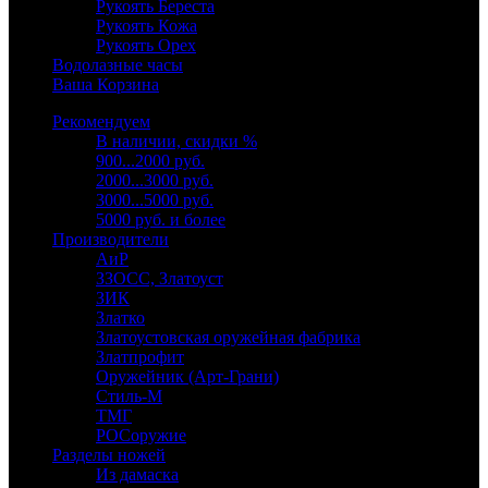
Рукоять Береста
Рукоять Кожа
Рукоять Орех
Водолазные часы
Ваша Корзина
Рекомендуем
В наличии, скидки %
900...2000 руб.
2000...3000 руб.
3000...5000 руб.
5000 руб. и более
Производители
АиР
ЗЗОСС, Златоуст
ЗИК
Златко
Златоустовская оружейная фабрика
Златпрофит
Оружейник (Арт-Грани)
Стиль-М
ТМГ
РОСоружие
Разделы ножей
Из дамаска