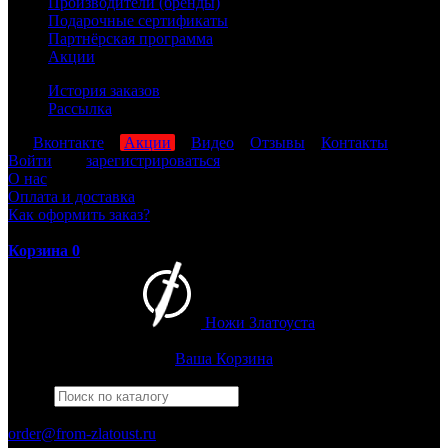
Производители (бренды)
Подарочные сертификаты
Партнёрская программа
Акции
История заказов
Рассылка
мы
Вконтакте
,
Акции
,
Видео
,
Отзывы
,
Контакты
Войти
или
зарегистрироваться
О нас
Оплата и доставка
Как оформить заказ?
Корзина
0
Ножи Златоуста
Интернет-магазин
Златоустовских ножей
Ваша Корзина
Найти
Например,
штрафбат
ПН-ПТ: 8:00-17:00 (МСК)
order@from-zlatoust.ru