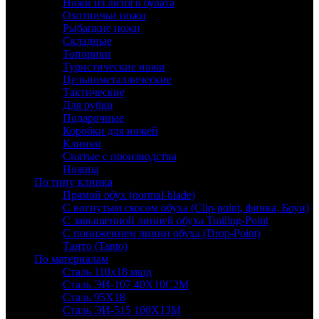
Ножи из литого булата
Охотничьи ножи
Рыбацкие ножи
Складные
Топорики
Туристические ножи
Цельнометаллические
Тактические
Для рубки
Подарочные
Коробки для ножей
Клинки
Снятые с производства
Ножны
По типу клинка
Прямой обух (normal-blade)
С вогнутым скосом обуха (Clip-point, финка, Боуи)
С завышенной линией обуха Trailing-Point
С понижением линии обуха (Drop-Point)
Танто (Tanto)
По материалам
Сталь 110х18 мшд
Сталь ЭИ-107 40Х10С2М
Сталь 95Х18
Сталь ЭИ-515 100Х13М