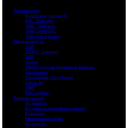
Выберите категорию
Рекомендуем
В наличии, скидки %
900...2000 руб.
2000...3000 руб.
3000...5000 руб.
5000 руб. и более
Производители
АиР
ЗЗОСС, Златоуст
ЗИК
Златко
Златоустовская оружейная фабрика
Златпрофит
Оружейник (Арт-Грани)
Стиль-М
ТМГ
РОСоружие
Разделы ножей
Из дамаска
Из дамаска атмосферостойкого
Кухонные
Метательные ножи
Недорогие