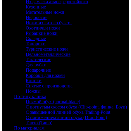
Из дамаска атмосферостойкого
Кухонные
Метательные ножи
Недорогие
Ножи из литого булата
Охотничьи ножи
Рыбацкие ножи
Складные
Топорики
Туристические ножи
Цельнометаллические
Тактические
Для рубки
Подарочные
Коробки для ножей
Клинки
Снятые с производства
Ножны
По типу клинка
Прямой обух (normal-blade)
С вогнутым скосом обуха (Clip-point, финка, Боуи)
С завышенной линией обуха Trailing-Point
С понижением линии обуха (Drop-Point)
Танто (Tanto)
По материалам