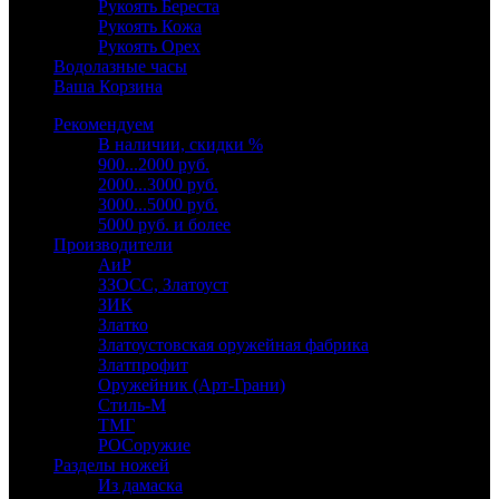
Рукоять Береста
Рукоять Кожа
Рукоять Орех
Водолазные часы
Ваша Корзина
Рекомендуем
В наличии, скидки %
900...2000 руб.
2000...3000 руб.
3000...5000 руб.
5000 руб. и более
Производители
АиР
ЗЗОСС, Златоуст
ЗИК
Златко
Златоустовская оружейная фабрика
Златпрофит
Оружейник (Арт-Грани)
Стиль-М
ТМГ
РОСоружие
Разделы ножей
Из дамаска