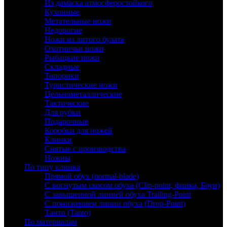
Из дамаска атмосферостойкого
Кухонные
Метательные ножи
Недорогие
Ножи из литого булата
Охотничьи ножи
Рыбацкие ножи
Складные
Топорики
Туристические ножи
Цельнометаллические
Тактические
Для рубки
Подарочные
Коробки для ножей
Клинки
Снятые с производства
Ножны
По типу клинка
Прямой обух (normal-blade)
С вогнутым скосом обуха (Clip-point, финка, Боуи)
С завышенной линией обуха Trailing-Point
С понижением линии обуха (Drop-Point)
Танто (Tanto)
По материалам