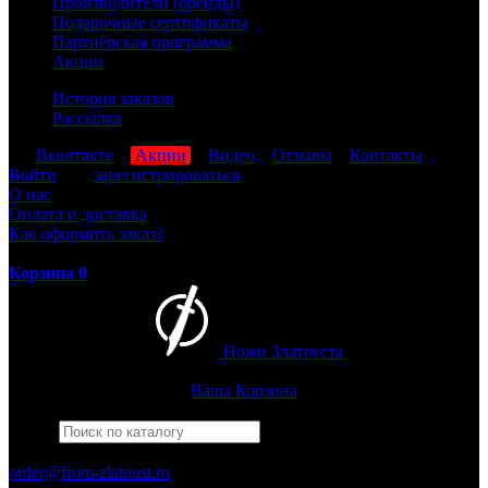
Производители (бренды)
Подарочные сертификаты
Партнёрская программа
Акции
История заказов
Рассылка
мы
Вконтакте
,
Акции
,
Видео
,
Отзывы
,
Контакты
Войти
или
зарегистрироваться
О нас
Оплата и доставка
Как оформить заказ?
Корзина
0
Ножи Златоуста
Интернет-магазин
Златоустовских ножей
Ваша Корзина
Найти
Например,
штрафбат
ПН-ПТ: 8:00-17:00 (МСК)
order@from-zlatoust.ru