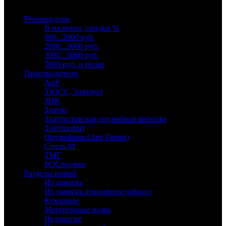
Выберите категорию
Рекомендуем
В наличии, скидки %
900...2000 руб.
2000...3000 руб.
3000...5000 руб.
5000 руб. и более
Производители
АиР
ЗЗОСС, Златоуст
ЗИК
Златко
Златоустовская оружейная фабрика
Златпрофит
Оружейник (Арт-Грани)
Стиль-М
ТМГ
РОСоружие
Разделы ножей
Из дамаска
Из дамаска атмосферостойкого
Кухонные
Метательные ножи
Недорогие