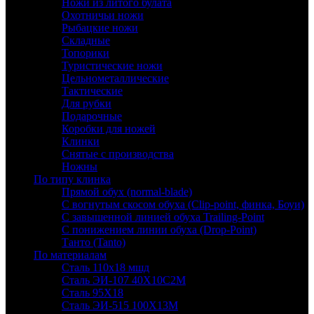
Ножи из литого булата
Охотничьи ножи
Рыбацкие ножи
Складные
Топорики
Туристические ножи
Цельнометаллические
Тактические
Для рубки
Подарочные
Коробки для ножей
Клинки
Снятые с производства
Ножны
По типу клинка
Прямой обух (normal-blade)
С вогнутым скосом обуха (Clip-point, финка, Боуи)
С завышенной линией обуха Trailing-Point
С понижением линии обуха (Drop-Point)
Танто (Tanto)
По материалам
Сталь 110х18 мшд
Сталь ЭИ-107 40Х10С2М
Сталь 95Х18
Сталь ЭИ-515 100Х13М