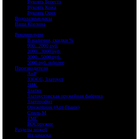
Рукоять Береста
Рукоять Кожа
Рукоять Орех
Водолазные часы
Ваша Корзина
Рекомендуем
В наличии, скидки %
900...2000 руб.
2000...3000 руб.
3000...5000 руб.
5000 руб. и более
Производители
АиР
ЗЗОСС, Златоуст
ЗИК
Златко
Златоустовская оружейная фабрика
Златпрофит
Оружейник (Арт-Грани)
Стиль-М
ТМГ
РОСоружие
Разделы ножей
Из дамаска