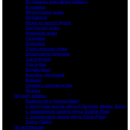
Из дамаска атмосферостойкого
Кухонные
Метательные ножи
Недорогие
Ножи из литого булата
Охотничьи ножи
Рыбацкие ножи
Складные
Топорики
Туристические ножи
Цельнометаллические
Тактические
Для рубки
Подарочные
Коробки для ножей
Клинки
Снятые с производства
Ножны
По типу клинка
Прямой обух (normal-blade)
С вогнутым скосом обуха (Clip-point, финка, Боуи)
С завышенной линией обуха Trailing-Point
С понижением линии обуха (Drop-Point)
Танто (Tanto)
По материалам