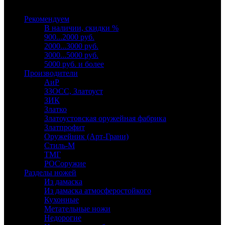
Выберите категорию
Рекомендуем
В наличии, скидки %
900...2000 руб.
2000...3000 руб.
3000...5000 руб.
5000 руб. и более
Производители
АиР
ЗЗОСС, Златоуст
ЗИК
Златко
Златоустовская оружейная фабрика
Златпрофит
Оружейник (Арт-Грани)
Стиль-М
ТМГ
РОСоружие
Разделы ножей
Из дамаска
Из дамаска атмосферостойкого
Кухонные
Метательные ножи
Недорогие