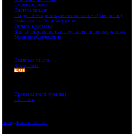
Пункты выдачи
Система скидок
Скидка 50% при покупке второго ножа (Завершено)
О магазине «Ножи Златоуста»
Оплата и доставка
Конфиденциальность и защита персональных данных
Условия и Соглашения
Служба поддержки
Связаться с нами
Карта сайта
Дополнительно
Производители (бренды)
Пресс-кит
Связаться с нами
order@from-zlatoust.ru
Ножи Златоуста © 2011-2026 гг. (ОГРН 304740403600014)