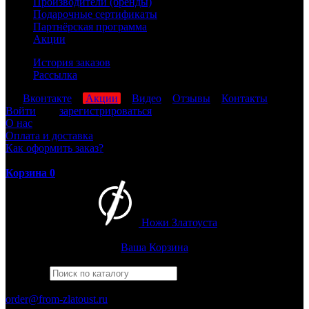
Производители (бренды)
Подарочные сертификаты
Партнёрская программа
Акции
История заказов
Рассылка
мы
Вконтакте
,
Акции
,
Видео
,
Отзывы
,
Контакты
Войти
или
зарегистрироваться
О нас
Оплата и доставка
Как оформить заказ?
Корзина
0
Ножи Златоуста
Интернет-магазин
Златоустовских ножей
Ваша Корзина
Найти
Например,
рысь
ПН-ПТ: 8:00-17:00 (МСК)
order@from-zlatoust.ru