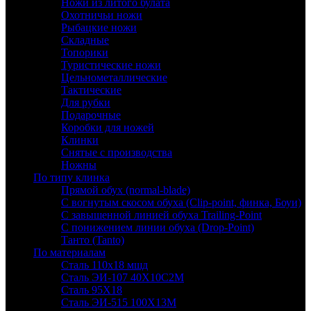
Ножи из литого булата
Охотничьи ножи
Рыбацкие ножи
Складные
Топорики
Туристические ножи
Цельнометаллические
Тактические
Для рубки
Подарочные
Коробки для ножей
Клинки
Снятые с производства
Ножны
По типу клинка
Прямой обух (normal-blade)
С вогнутым скосом обуха (Clip-point, финка, Боуи)
С завышенной линией обуха Trailing-Point
С понижением линии обуха (Drop-Point)
Танто (Tanto)
По материалам
Сталь 110х18 мшд
Сталь ЭИ-107 40Х10С2М
Сталь 95Х18
Сталь ЭИ-515 100Х13М