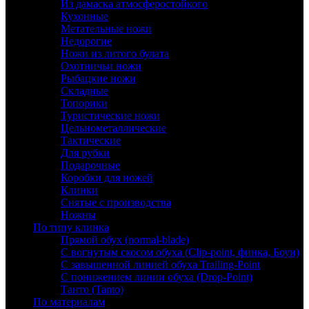
Из дамаска атмосферостойкого
Кухонные
Метательные ножи
Недорогие
Ножи из литого булата
Охотничьи ножи
Рыбацкие ножи
Складные
Топорики
Туристические ножи
Цельнометаллические
Тактические
Для рубки
Подарочные
Коробки для ножей
Клинки
Снятые с производства
Ножны
По типу клинка
Прямой обух (normal-blade)
С вогнутым скосом обуха (Clip-point, финка, Боуи)
С завышенной линией обуха Trailing-Point
С понижением линии обуха (Drop-Point)
Танто (Tanto)
По материалам