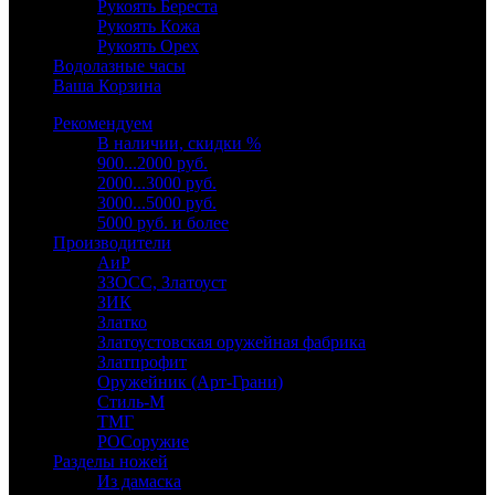
Рукоять Береста
Рукоять Кожа
Рукоять Орех
Водолазные часы
Ваша Корзина
Рекомендуем
В наличии, скидки %
900...2000 руб.
2000...3000 руб.
3000...5000 руб.
5000 руб. и более
Производители
АиР
ЗЗОСС, Златоуст
ЗИК
Златко
Златоустовская оружейная фабрика
Златпрофит
Оружейник (Арт-Грани)
Стиль-М
ТМГ
РОСоружие
Разделы ножей
Из дамаска