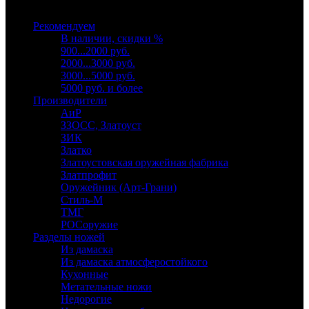
Выберите категорию
Рекомендуем
В наличии, скидки %
900...2000 руб.
2000...3000 руб.
3000...5000 руб.
5000 руб. и более
Производители
АиР
ЗЗОСС, Златоуст
ЗИК
Златко
Златоустовская оружейная фабрика
Златпрофит
Оружейник (Арт-Грани)
Стиль-М
ТМГ
РОСоружие
Разделы ножей
Из дамаска
Из дамаска атмосферостойкого
Кухонные
Метательные ножи
Недорогие