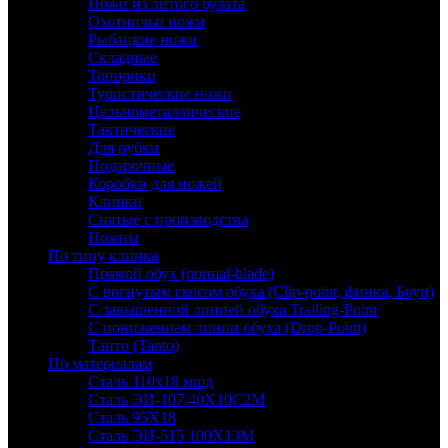
Ножи из литого булата
Охотничьи ножи
Рыбацкие ножи
Складные
Топорики
Туристические ножи
Цельнометаллические
Тактические
Для рубки
Подарочные
Коробки для ножей
Клинки
Снятые с производства
Ножны
По типу клинка
Прямой обух (normal-blade)
С вогнутым скосом обуха (Clip-point, финка, Боуи)
С завышенной линией обуха Trailing-Point
С понижением линии обуха (Drop-Point)
Танто (Tanto)
По материалам
Сталь 110х18 мшд
Сталь ЭИ-107 40Х10С2М
Сталь 95Х18
Сталь ЭИ-515 100Х13М