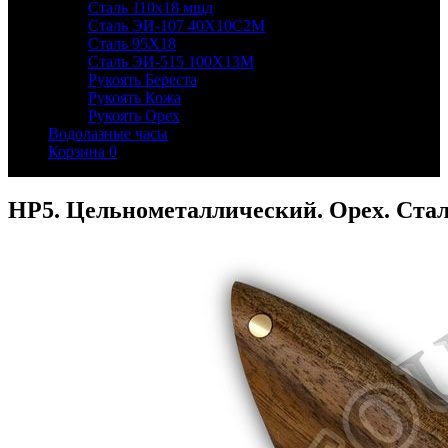
Сталь 110х18 мшд
Сталь ЭИ-107 40Х10С2М
Сталь 95Х18
Сталь ЭИ-515 100Х13М
Рукоять Береста
Рукоять Кожа
Рукоять Орех
Водолазные часы
Корзина
0
НР5. Цельнометаллический. Орех. Ста