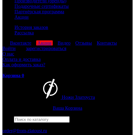
Производители (бренды)
Подарочные сертификаты
Партнёрская программа
Акции
История заказов
Рассылка
мы
Вконтакте
,
Акции
,
Видео
,
Отзывы
,
Контакты
Войти
или
зарегистрироваться
О нас
Оплата и доставка
Как оформить заказ?
Корзина
0
Ножи Златоуста
Интернет-магазин
Златоустовских ножей
Ваша Корзина
Найти
Например,
черный нож
ПН-ПТ: 8:00-17:00 (МСК)
order@from-zlatoust.ru