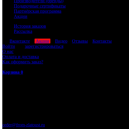
Производители (бренды)
Подарочные сертификаты
Партнёрская программа
Акции
История заказов
Рассылка
мы
Вконтакте
,
Акции
,
Видео
,
Отзывы
,
Контакты
Войти
или
зарегистрироваться
О нас
Оплата и доставка
Как оформить заказ?
Корзина
0
ПН-ПТ: 8:00-17:00 (МСК)
order@from-zlatoust.ru