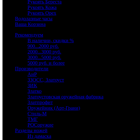
Рукоять Береста
Рукоять Кожа
Рукоять Орех
Водолазные часы
Ваша Корзина
Рекомендуем
В наличии, скидки %
900...2000 руб.
2000...3000 руб.
3000...5000 руб.
5000 руб. и более
Производители
АиР
ЗЗОСС, Златоуст
ЗИК
Златко
Златоустовская оружейная фабрика
Златпрофит
Оружейник (Арт-Грани)
Стиль-М
ТМГ
РОСоружие
Разделы ножей
Из дамаска