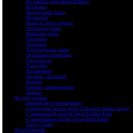
Из дамаска атмосферостойкого
Кухонные
Метательные ножи
Недорогие
Ножи из литого булата
Охотничьи ножи
Рыбацкие ножи
Складные
Топорики
Туристические ножи
Цельнометаллические
Тактические
Для рубки
Подарочные
Коробки для ножей
Клинки
Снятые с производства
Ножны
По типу клинка
Прямой обух (normal-blade)
С вогнутым скосом обуха (Clip-point, финка, Боуи)
С завышенной линией обуха Trailing-Point
С понижением линии обуха (Drop-Point)
Танто (Tanto)
По материалам