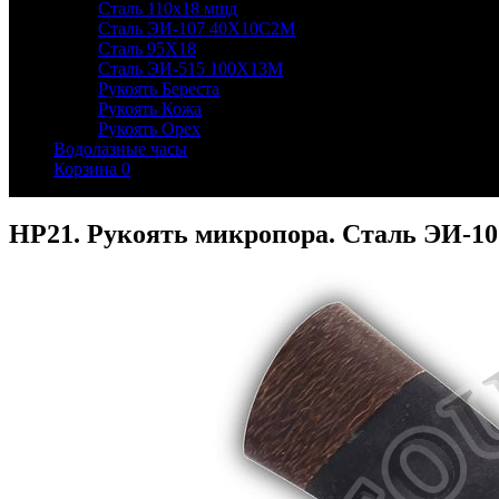
Сталь 110х18 мшд
Сталь ЭИ-107 40Х10С2М
Сталь 95Х18
Сталь ЭИ-515 100Х13М
Рукоять Береста
Рукоять Кожа
Рукоять Орех
Водолазные часы
Корзина
0
НР21. Рукоять микропора. Сталь ЭИ-10