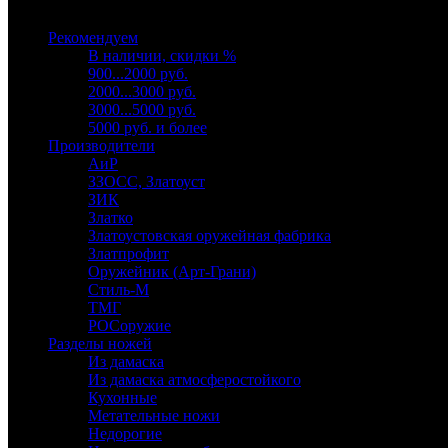
Выберите категорию
Рекомендуем
В наличии, скидки %
900...2000 руб.
2000...3000 руб.
3000...5000 руб.
5000 руб. и более
Производители
АиР
ЗЗОСС, Златоуст
ЗИК
Златко
Златоустовская оружейная фабрика
Златпрофит
Оружейник (Арт-Грани)
Стиль-М
ТМГ
РОСоружие
Разделы ножей
Из дамаска
Из дамаска атмосферостойкого
Кухонные
Метательные ножи
Недорогие