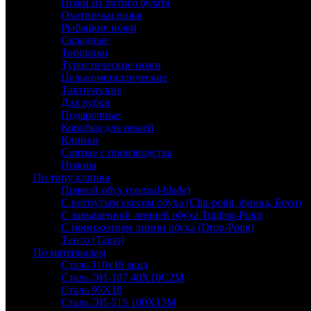
Ножи из литого булата
Охотничьи ножи
Рыбацкие ножи
Складные
Топорики
Туристические ножи
Цельнометаллические
Тактические
Для рубки
Подарочные
Коробки для ножей
Клинки
Снятые с производства
Ножны
По типу клинка
Прямой обух (normal-blade)
С вогнутым скосом обуха (Clip-point, финка, Боуи)
С завышенной линией обуха Trailing-Point
С понижением линии обуха (Drop-Point)
Танто (Tanto)
По материалам
Сталь 110х18 мшд
Сталь ЭИ-107 40Х10С2М
Сталь 95Х18
Сталь ЭИ-515 100Х13М