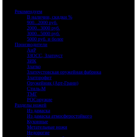
Выберите категорию
Рекомендуем
В наличии, скидки %
900...2000 руб.
2000...3000 руб.
3000...5000 руб.
5000 руб. и более
Производители
АиР
ЗЗОСС, Златоуст
ЗИК
Златко
Златоустовская оружейная фабрика
Златпрофит
Оружейник (Арт-Грани)
Стиль-М
ТМГ
РОСоружие
Разделы ножей
Из дамаска
Из дамаска атмосферостойкого
Кухонные
Метательные ножи
Недорогие