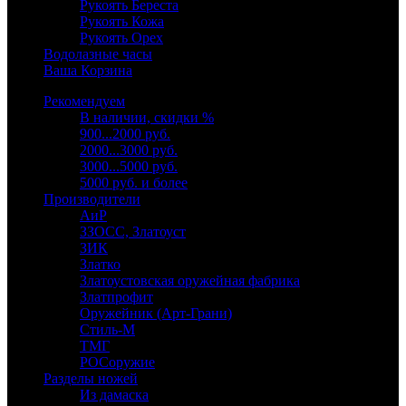
Рукоять Береста
Рукоять Кожа
Рукоять Орех
Водолазные часы
Ваша Корзина
Рекомендуем
В наличии, скидки %
900...2000 руб.
2000...3000 руб.
3000...5000 руб.
5000 руб. и более
Производители
АиР
ЗЗОСС, Златоуст
ЗИК
Златко
Златоустовская оружейная фабрика
Златпрофит
Оружейник (Арт-Грани)
Стиль-М
ТМГ
РОСоружие
Разделы ножей
Из дамаска