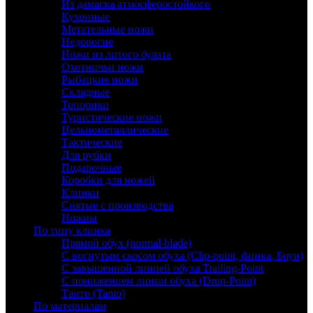
Из дамаска атмосферостойкого
Кухонные
Метательные ножи
Недорогие
Ножи из литого булата
Охотничьи ножи
Рыбацкие ножи
Складные
Топорики
Туристические ножи
Цельнометаллические
Тактические
Для рубки
Подарочные
Коробки для ножей
Клинки
Снятые с производства
Ножны
По типу клинка
Прямой обух (normal-blade)
С вогнутым скосом обуха (Clip-point, финка, Боуи)
С завышенной линией обуха Trailing-Point
С понижением линии обуха (Drop-Point)
Танто (Tanto)
По материалам