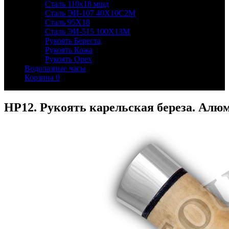
Сталь 110х18 мшд
Сталь ЭИ-107 40Х10С2М
Сталь 95Х18
Сталь ЭИ-515 100Х13М
Рукоять Береста
Рукоять Кожа
Рукоять Орех
Водолазные часы
Корзина
0
НР12. Рукоять карельская береза. Алю