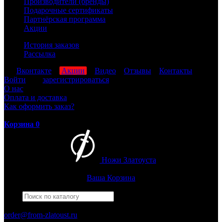
Производители (бренды)
Подарочные сертификаты
Партнёрская программа
Акции
История заказов
Рассылка
мы
Вконтакте
,
Акции
,
Видео
,
Отзывы
,
Контакты
Войти
или
зарегистрироваться
О нас
Оплата и доставка
Как оформить заказ?
Корзина
0
Ножи Златоуста
Интернет-магазин
Златоустовских ножей
Ваша Корзина
Найти
Например,
гвардейский
ПН-ПТ: 8:00-17:00 (МСК)
order@from-zlatoust.ru