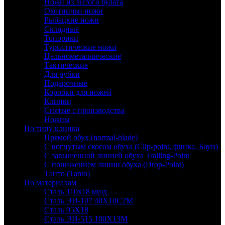
Ножи из литого булата
Охотничьи ножи
Рыбацкие ножи
Складные
Топорики
Туристические ножи
Цельнометаллические
Тактические
Для рубки
Подарочные
Коробки для ножей
Клинки
Снятые с производства
Ножны
По типу клинка
Прямой обух (normal-blade)
С вогнутым скосом обуха (Clip-point, финка, Боуи)
С завышенной линией обуха Trailing-Point
С понижением линии обуха (Drop-Point)
Танто (Tanto)
По материалам
Сталь 110х18 мшд
Сталь ЭИ-107 40Х10С2М
Сталь 95Х18
Сталь ЭИ-515 100Х13М