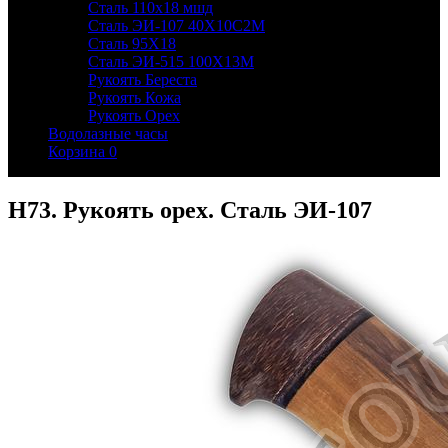
Сталь 110х18 мшд
Сталь ЭИ-107 40Х10С2М
Сталь 95Х18
Сталь ЭИ-515 100Х13М
Рукоять Береста
Рукоять Кожа
Рукоять Орех
Водолазные часы
Корзина
0
Н73. Рукоять орех. Сталь ЭИ-107