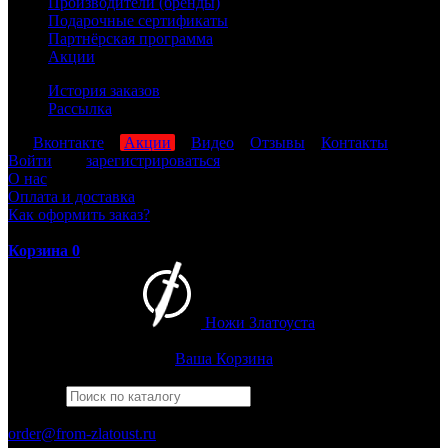
Производители (бренды)
Подарочные сертификаты
Партнёрская программа
Акции
История заказов
Рассылка
мы
Вконтакте
,
Акции
,
Видео
,
Отзывы
,
Контакты
Войти
или
зарегистрироваться
О нас
Оплата и доставка
Как оформить заказ?
Корзина
0
Ножи Златоуста
Интернет-магазин
Златоустовских ножей
Ваша Корзина
Найти
Например,
багира
ПН-ПТ: 8:00-17:00 (МСК)
order@from-zlatoust.ru