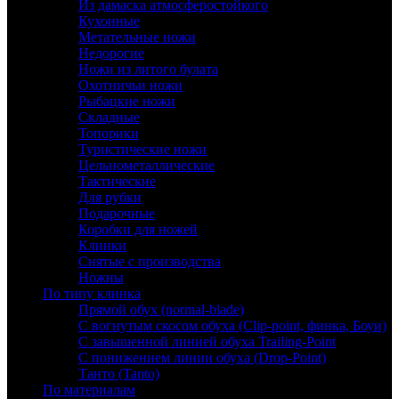
Из дамаска атмосферостойкого
Кухонные
Метательные ножи
Недорогие
Ножи из литого булата
Охотничьи ножи
Рыбацкие ножи
Складные
Топорики
Туристические ножи
Цельнометаллические
Тактические
Для рубки
Подарочные
Коробки для ножей
Клинки
Снятые с производства
Ножны
По типу клинка
Прямой обух (normal-blade)
С вогнутым скосом обуха (Clip-point, финка, Боуи)
С завышенной линией обуха Trailing-Point
С понижением линии обуха (Drop-Point)
Танто (Tanto)
По материалам