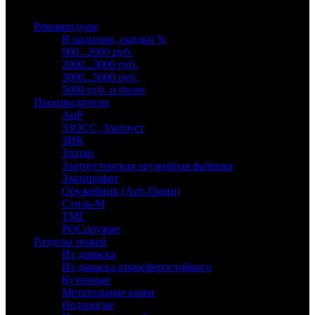
Выберите категорию
Рекомендуем
В наличии, скидки %
900...2000 руб.
2000...3000 руб.
3000...5000 руб.
5000 руб. и более
Производители
АиР
ЗЗОСС, Златоуст
ЗИК
Златко
Златоустовская оружейная фабрика
Златпрофит
Оружейник (Арт-Грани)
Стиль-М
ТМГ
РОСоружие
Разделы ножей
Из дамаска
Из дамаска атмосферостойкого
Кухонные
Метательные ножи
Недорогие