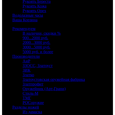
Рукоять Береста
Рукоять Кожа
Рукоять Орех
Водолазные часы
Ваша Корзина
Рекомендуем
В наличии, скидки %
900...2000 руб.
2000...3000 руб.
3000...5000 руб.
5000 руб. и более
Производители
АиР
ЗЗОСС, Златоуст
ЗИК
Златко
Златоустовская оружейная фабрика
Златпрофит
Оружейник (Арт-Грани)
Стиль-М
ТМГ
РОСоружие
Разделы ножей
Из дамаска