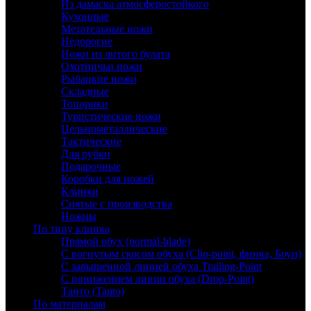
Из дамаска атмосферостойкого
Кухонные
Метательные ножи
Недорогие
Ножи из литого булата
Охотничьи ножи
Рыбацкие ножи
Складные
Топорики
Туристические ножи
Цельнометаллические
Тактические
Для рубки
Подарочные
Коробки для ножей
Клинки
Снятые с производства
Ножны
По типу клинка
Прямой обух (normal-blade)
С вогнутым скосом обуха (Clip-point, финка, Боуи)
С завышенной линией обуха Trailing-Point
С понижением линии обуха (Drop-Point)
Танто (Tanto)
По материалам