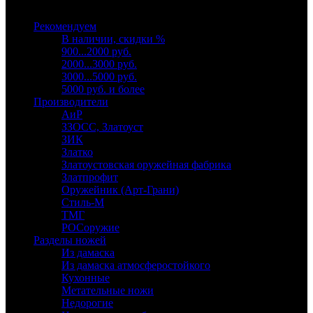
Выберите категорию
Рекомендуем
В наличии, скидки %
900...2000 руб.
2000...3000 руб.
3000...5000 руб.
5000 руб. и более
Производители
АиР
ЗЗОСС, Златоуст
ЗИК
Златко
Златоустовская оружейная фабрика
Златпрофит
Оружейник (Арт-Грани)
Стиль-М
ТМГ
РОСоружие
Разделы ножей
Из дамаска
Из дамаска атмосферостойкого
Кухонные
Метательные ножи
Недорогие