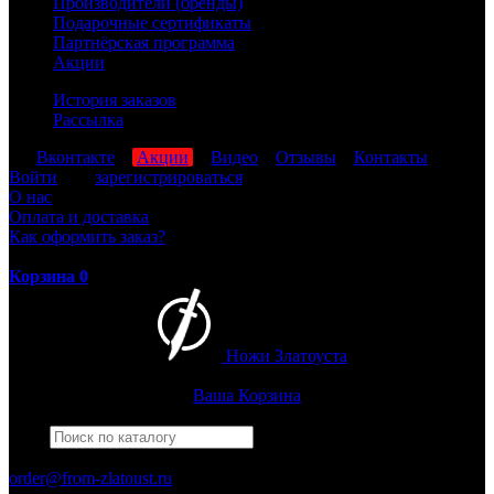
Производители (бренды)
Подарочные сертификаты
Партнёрская программа
Акции
История заказов
Рассылка
мы
Вконтакте
,
Акции
,
Видео
,
Отзывы
,
Контакты
Войти
или
зарегистрироваться
О нас
Оплата и доставка
Как оформить заказ?
Корзина
0
Ножи Златоуста
Интернет-магазин
Златоустовских ножей
Ваша Корзина
Найти
Например,
гвардейский
ПН-ПТ: 8:00-17:00 (МСК)
order@from-zlatoust.ru