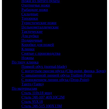
Ножи из литого булата
Охотничьи ножи
Рыбацкие ножи
Складные
Топорики
Туристические ножи
Цельнометаллические
Тактические
Для рубки
Подарочные
Коробки для ножей
Клинки
Снятые с производства
Ножны
По типу клинка
Прямой обух (normal-blade)
С вогнутым скосом обуха (Clip-point, финка, Боуи)
С завышенной линией обуха Trailing-Point
С понижением линии обуха (Drop-Point)
Танто (Tanto)
По материалам
Сталь 110х18 мшд
Сталь ЭИ-107 40Х10С2М
Сталь 95Х18
Сталь ЭИ-515 100Х13М