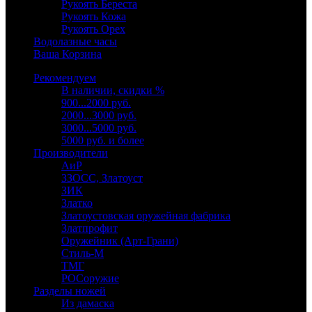
Рукоять Береста
Рукоять Кожа
Рукоять Орех
Водолазные часы
Ваша Корзина
Рекомендуем
В наличии, скидки %
900...2000 руб.
2000...3000 руб.
3000...5000 руб.
5000 руб. и более
Производители
АиР
ЗЗОСС, Златоуст
ЗИК
Златко
Златоустовская оружейная фабрика
Златпрофит
Оружейник (Арт-Грани)
Стиль-М
ТМГ
РОСоружие
Разделы ножей
Из дамаска