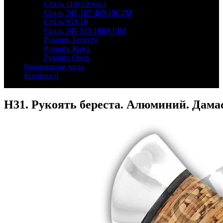
Сталь 110х18 мшд
Сталь ЭИ-107 40Х10С2М
Сталь 95Х18
Сталь ЭИ-515 100Х13М
Рукоять Береста
Рукоять Кожа
Рукоять Орех
Водолазные часы
Корзина
0
Н31. Рукоять береста. Алюминий. Дама