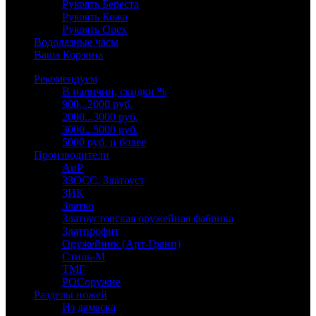
Рукоять Береста
Рукоять Кожа
Рукоять Орех
Водолазные часы
Ваша Корзина
Рекомендуем
В наличии, скидки %
900...2000 руб.
2000...3000 руб.
3000...5000 руб.
5000 руб. и более
Производители
АиР
ЗЗОСС, Златоуст
ЗИК
Златко
Златоустовская оружейная фабрика
Златпрофит
Оружейник (Арт-Грани)
Стиль-М
ТМГ
РОСоружие
Разделы ножей
Из дамаска