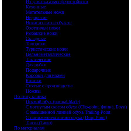
Из дамаска атмосферостойкого
Кухонные
Метательные ножи
Недорогие
Ножи из литого булата
Охотничьи ножи
Рыбацкие ножи
Складные
Топорики
Туристические ножи
Цельнометаллические
Тактические
Для рубки
Подарочные
Коробки для ножей
Клинки
Снятые с производства
Ножны
По типу клинка
Прямой обух (normal-blade)
С вогнутым скосом обуха (Clip-point, финка, Боуи)
С завышенной линией обуха Trailing-Point
С понижением линии обуха (Drop-Point)
Танто (Tanto)
По материалам