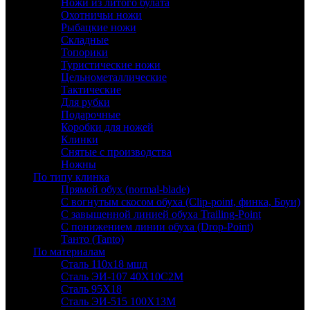
Ножи из литого булата
Охотничьи ножи
Рыбацкие ножи
Складные
Топорики
Туристические ножи
Цельнометаллические
Тактические
Для рубки
Подарочные
Коробки для ножей
Клинки
Снятые с производства
Ножны
По типу клинка
Прямой обух (normal-blade)
С вогнутым скосом обуха (Clip-point, финка, Боуи)
С завышенной линией обуха Trailing-Point
С понижением линии обуха (Drop-Point)
Танто (Tanto)
По материалам
Сталь 110х18 мшд
Сталь ЭИ-107 40Х10С2М
Сталь 95Х18
Сталь ЭИ-515 100Х13М