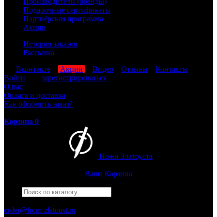
Производители (бренды)
Подарочные сертификаты
Партнёрская программа
Акции
История заказов
Рассылка
мы
Вконтакте
,
Акции
,
Видео
,
Отзывы
,
Контакты
Войти
или
зарегистрироваться
О нас
Оплата и доставка
Как оформить заказ?
Корзина
0
Ножи Златоуста
Интернет-магазин
Златоустовских ножей
Ваша Корзина
Найти
Например,
гвардейский
ПН-ПТ: 8:00-17:00 (МСК)
order@from-zlatoust.ru