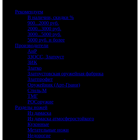
Выберите категорию
Рекомендуем
В наличии, скидки %
900...2000 руб.
2000...3000 руб.
3000...5000 руб.
5000 руб. и более
Производители
АиР
ЗЗОСС, Златоуст
ЗИК
Златко
Златоустовская оружейная фабрика
Златпрофит
Оружейник (Арт-Грани)
Стиль-М
ТМГ
РОСоружие
Разделы ножей
Из дамаска
Из дамаска атмосферостойкого
Кухонные
Метательные ножи
Недорогие