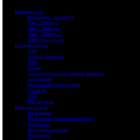
Выберите категорию
Рекомендуем
В наличии, скидки %
900...2000 руб.
2000...3000 руб.
3000...5000 руб.
5000 руб. и более
Производители
АиР
ЗЗОСС, Златоуст
ЗИК
Златко
Златоустовская оружейная фабрика
Златпрофит
Оружейник (Арт-Грани)
Стиль-М
ТМГ
РОСоружие
Разделы ножей
Из дамаска
Из дамаска атмосферостойкого
Кухонные
Метательные ножи
Недорогие