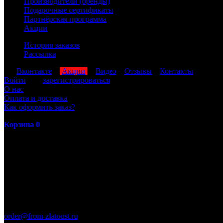
Производители (бренды)
Подарочные сертификаты
Партнёрская программа
Акции
История заказов
Рассылка
мы
Вконтакте
,
Акции
,
Видео
,
Отзывы
,
Контакты
Войти
или
зарегистрироваться
О нас
Оплата и доставка
Как оформить заказ?
Корзина
0
ПН-ПТ: 8:00-17:00 (МСК)
order@from-zlatoust.ru