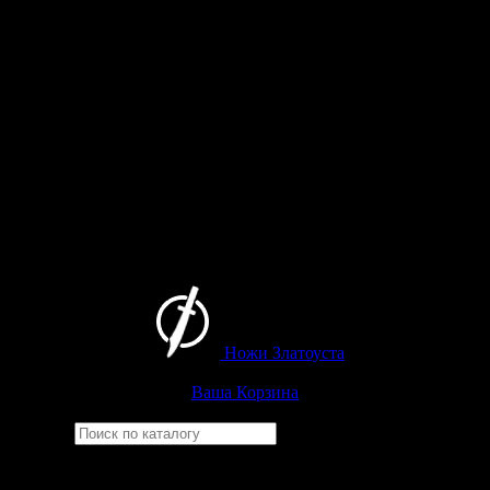
Ножи Златоуста
Интернет-магазин
Златоустовских ножей
Ваша Корзина
Найти
Например,
финка