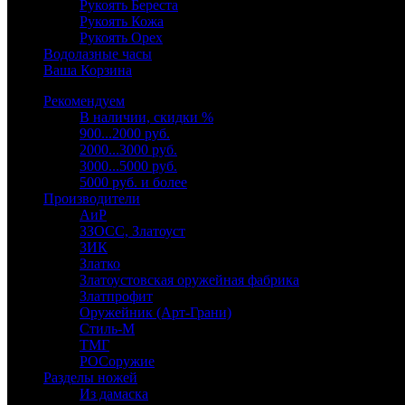
Рукоять Береста
Рукоять Кожа
Рукоять Орех
Водолазные часы
Ваша Корзина
Рекомендуем
В наличии, скидки %
900...2000 руб.
2000...3000 руб.
3000...5000 руб.
5000 руб. и более
Производители
АиР
ЗЗОСС, Златоуст
ЗИК
Златко
Златоустовская оружейная фабрика
Златпрофит
Оружейник (Арт-Грани)
Стиль-М
ТМГ
РОСоружие
Разделы ножей
Из дамаска