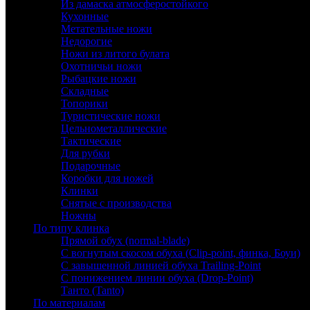
Из дамаска атмосферостойкого
Кухонные
Метательные ножи
Недорогие
Ножи из литого булата
Охотничьи ножи
Рыбацкие ножи
Складные
Топорики
Туристические ножи
Цельнометаллические
Тактические
Для рубки
Подарочные
Коробки для ножей
Клинки
Снятые с производства
Ножны
По типу клинка
Прямой обух (normal-blade)
С вогнутым скосом обуха (Clip-point, финка, Боуи)
С завышенной линией обуха Trailing-Point
С понижением линии обуха (Drop-Point)
Танто (Tanto)
По материалам