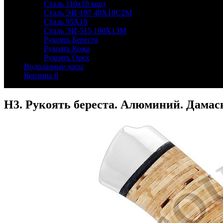
Сталь 110х18 мшд
Сталь ЭИ-107 40Х10С2М
Сталь 95Х18
Сталь ЭИ-515 100Х13М
Рукоять Береста
Рукоять Кожа
Рукоять Орех
Водолазные часы
Корзина
0
Н3. Рукоять береста. Алюминий. Дамас