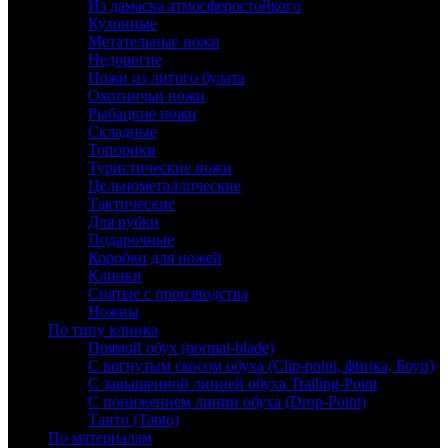
Из дамаска атмосферостойкого
Кухонные
Метательные ножи
Недорогие
Ножи из литого булата
Охотничьи ножи
Рыбацкие ножи
Складные
Топорики
Туристические ножи
Цельнометаллические
Тактические
Для рубки
Подарочные
Коробки для ножей
Клинки
Снятые с производства
Ножны
По типу клинка
Прямой обух (normal-blade)
С вогнутым скосом обуха (Clip-point, финка, Боуи)
С завышенной линией обуха Trailing-Point
С понижением линии обуха (Drop-Point)
Танто (Tanto)
По материалам