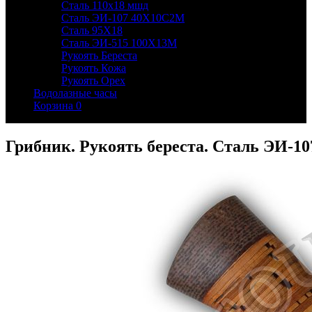
Сталь 110х18 мшд
Сталь ЭИ-107 40Х10С2М
Сталь 95Х18
Сталь ЭИ-515 100Х13М
Рукоять Береста
Рукоять Кожа
Рукоять Орех
Водолазные часы
Корзина
0
Грибник. Рукоять береста. Сталь ЭИ-10