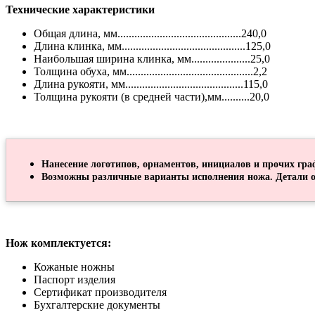
Технические характеристики
Общая длина, мм............................................240,0
Длина клинка, мм............................................125,0
Наибольшая ширина клинка, мм.....................25,0
Толщина обуха, мм.............................................2,2
Длина рукояти, мм..........................................115,0
Толщина рукояти (в средней части),мм..........20,0
Нанесение логотипов, орнаментов, инициалов и прочих гра
Возможны различные варианты исполнения ножа. Детали о
Нож комплектуется:
Кожаные ножны
Паспорт изделия
Сертификат производителя
Бухгалтерские документы