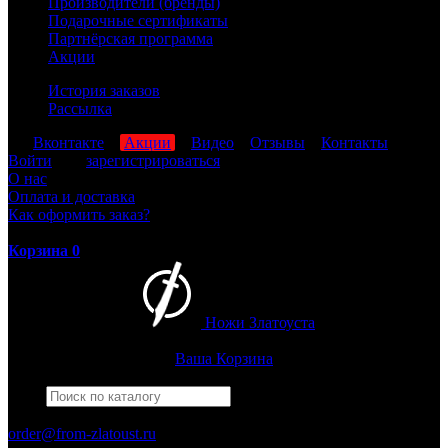
Производители (бренды)
Подарочные сертификаты
Партнёрская программа
Акции
История заказов
Рассылка
мы
Вконтакте
,
Акции
,
Видео
,
Отзывы
,
Контакты
Войти
или
зарегистрироваться
О нас
Оплата и доставка
Как оформить заказ?
Корзина
0
Ножи Златоуста
Интернет-магазин
Златоустовских ножей
Ваша Корзина
Найти
Например,
черный нож
ПН-ПТ: 8:00-17:00 (МСК)
order@from-zlatoust.ru