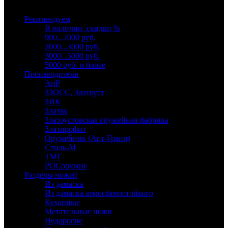
Выберите категорию
Рекомендуем
В наличии, скидки %
900...2000 руб.
2000...3000 руб.
3000...5000 руб.
5000 руб. и более
Производители
АиР
ЗЗОСС, Златоуст
ЗИК
Златко
Златоустовская оружейная фабрика
Златпрофит
Оружейник (Арт-Грани)
Стиль-М
ТМГ
РОСоружие
Разделы ножей
Из дамаска
Из дамаска атмосферостойкого
Кухонные
Метательные ножи
Недорогие