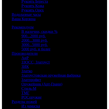
Рукоять Береста
Рукоять Кожа
Рукоять Орех
Водолазные часы
Ваша Корзина
Рекомендуем
В наличии, скидки %
900...2000 руб.
2000...3000 руб.
3000...5000 руб.
5000 руб. и более
Производители
АиР
ЗЗОСС, Златоуст
ЗИК
Златко
Златоустовская оружейная фабрика
Златпрофит
Оружейник (Арт-Грани)
Стиль-М
ТМГ
РОСоружие
Разделы ножей
Из дамаска