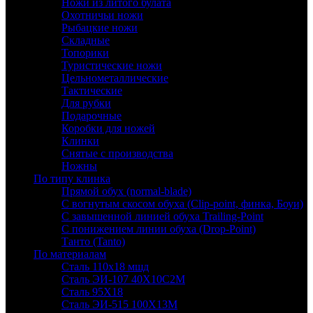
Ножи из литого булата
Охотничьи ножи
Рыбацкие ножи
Складные
Топорики
Туристические ножи
Цельнометаллические
Тактические
Для рубки
Подарочные
Коробки для ножей
Клинки
Снятые с производства
Ножны
По типу клинка
Прямой обух (normal-blade)
С вогнутым скосом обуха (Clip-point, финка, Боуи)
С завышенной линией обуха Trailing-Point
С понижением линии обуха (Drop-Point)
Танто (Tanto)
По материалам
Сталь 110х18 мшд
Сталь ЭИ-107 40Х10С2М
Сталь 95Х18
Сталь ЭИ-515 100Х13М