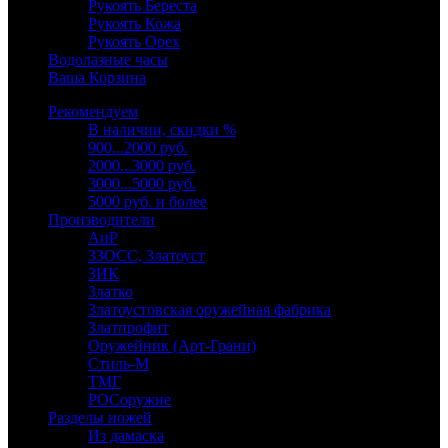
Рукоять Береста
Рукоять Кожа
Рукоять Орех
Водолазные часы
Ваша Корзина
Рекомендуем
В наличии, скидки %
900...2000 руб.
2000...3000 руб.
3000...5000 руб.
5000 руб. и более
Производители
АиР
ЗЗОСС, Златоуст
ЗИК
Златко
Златоустовская оружейная фабрика
Златпрофит
Оружейник (Арт-Грани)
Стиль-М
ТМГ
РОСоружие
Разделы ножей
Из дамаска