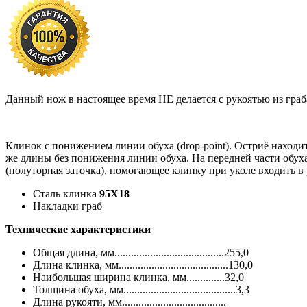
Данный нож в настоящее время НЕ делается с рукоятью из граб
Клинок с понижением линии обуха (drop-point). Остриё находи
же длины без понижения линии обуха. На передней части обуха
(полуторная заточка), помогающее клинку при уколе входить в
Сталь клинка
95Х18
Накладки граб
Технические характеристики
Общая длина, мм........................................255,0
Длина клинка, мм........................................130,0
Наибольшая ширина клинка, мм..............32,0
Толщина обуха, мм.........................................3,3
Длина рукояти, мм......................................