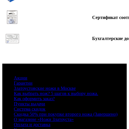
Сертификат соот
Бухгалтерские д
Информация
Акции
Гарантии
Златоустовские ножи в Москве
Как выбрать нож? 5 шагов к выбору ножа.
Как оформить заказ?
Пункты выдачи
Система скидок
Скидка 50% при покупке второго ножа (Завершено)
О магазине «Ножи Златоуста»
Оплата и доставка