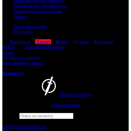
Производители (бренды)
Подарочные сертификаты
Партнёрская программа
Акции
История заказов
Рассылка
мы
Вконтакте
,
Акции
,
Видео
,
Отзывы
,
Контакты
Войти
или
зарегистрироваться
О нас
Оплата и доставка
Как оформить заказ?
Корзина
0
Ножи Златоуста
Интернет-магазин
Златоустовских ножей
Ваша Корзина
Найти
Например,
багира
ПН-ПТ: 8:00-17:00 (МСК)
order@from-zlatoust.ru