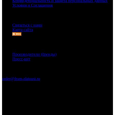
Конфиденциальность и защита персональных данных
Условия и Соглашения
Служба поддержки
Связаться с нами
Карта сайта
Дополнительно
Производители (бренды)
Пресс-кит
Связаться с нами
order@from-zlatoust.ru
Ножи Златоуста © 2011-2026 гг. (ОГРН 304740403600014)
Вся информация на сайте носит справочный характер и не
является публичной офертой, определяемой положениями
Статьи 437 Гражданского кодекса Российской Федерации.
Технические параметры (спецификация) и комплект поставки
товара могут быть изменены производителем!