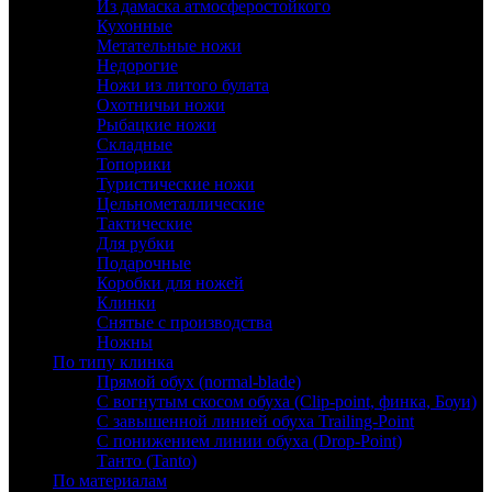
Из дамаска атмосферостойкого
Кухонные
Метательные ножи
Недорогие
Ножи из литого булата
Охотничьи ножи
Рыбацкие ножи
Складные
Топорики
Туристические ножи
Цельнометаллические
Тактические
Для рубки
Подарочные
Коробки для ножей
Клинки
Снятые с производства
Ножны
По типу клинка
Прямой обух (normal-blade)
С вогнутым скосом обуха (Clip-point, финка, Боуи)
С завышенной линией обуха Trailing-Point
С понижением линии обуха (Drop-Point)
Танто (Tanto)
По материалам