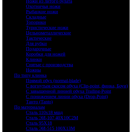
Ножи из литого булата
Охотничьи ножи
Рыбацкие ножи
Складные
Топорики
Туристические ножи
Цельнометаллические
Тактические
Для рубки
Подарочные
Коробки для ножей
Клинки
Снятые с производства
Ножны
По типу клинка
Прямой обух (normal-blade)
С вогнутым скосом обуха (Clip-point, финка, Боуи)
С завышенной линией обуха Trailing-Point
С понижением линии обуха (Drop-Point)
Танто (Tanto)
По материалам
Сталь 110х18 мшд
Сталь ЭИ-107 40Х10С2М
Сталь 95Х18
Сталь ЭИ-515 100Х13М