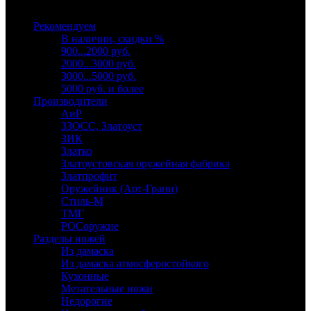
Выберите категорию
Рекомендуем
В наличии, скидки %
900...2000 руб.
2000...3000 руб.
3000...5000 руб.
5000 руб. и более
Производители
АиР
ЗЗОСС, Златоуст
ЗИК
Златко
Златоустовская оружейная фабрика
Златпрофит
Оружейник (Арт-Грани)
Стиль-М
ТМГ
РОСоружие
Разделы ножей
Из дамаска
Из дамаска атмосферостойкого
Кухонные
Метательные ножи
Недорогие