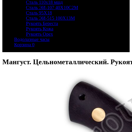
Сталь 110х18 мшд
Сталь ЭИ-107 40Х10С2М
Сталь 95Х18
Сталь ЭИ-515 100Х13М
Рукоять Береста
Рукоять Кожа
Рукоять Орех
Водолазные часы
Корзина
0
Мангуст. Цельнометаллический. Рукоят