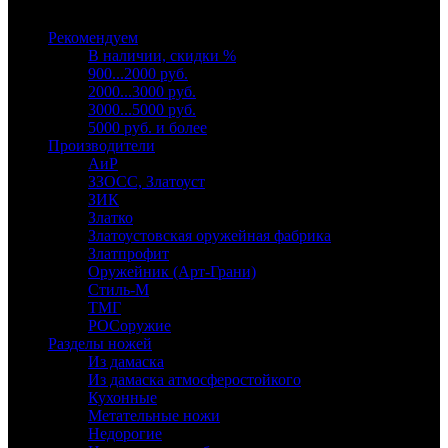
Выберите категорию
Рекомендуем
В наличии, скидки %
900...2000 руб.
2000...3000 руб.
3000...5000 руб.
5000 руб. и более
Производители
АиР
ЗЗОСС, Златоуст
ЗИК
Златко
Златоустовская оружейная фабрика
Златпрофит
Оружейник (Арт-Грани)
Стиль-М
ТМГ
РОСоружие
Разделы ножей
Из дамаска
Из дамаска атмосферостойкого
Кухонные
Метательные ножи
Недорогие