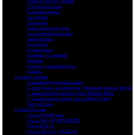
Ножи из литого булата
Охотничьи ножи
Рыбацкие ножи
Складные
Топорики
Туристические ножи
Цельнометаллические
Тактические
Для рубки
Подарочные
Коробки для ножей
Клинки
Снятые с производства
Ножны
По типу клинка
Прямой обух (normal-blade)
С вогнутым скосом обуха (Clip-point, финка, Боуи)
С завышенной линией обуха Trailing-Point
С понижением линии обуха (Drop-Point)
Танто (Tanto)
По материалам
Сталь 110х18 мшд
Сталь ЭИ-107 40Х10С2М
Сталь 95Х18
Сталь ЭИ-515 100Х13М