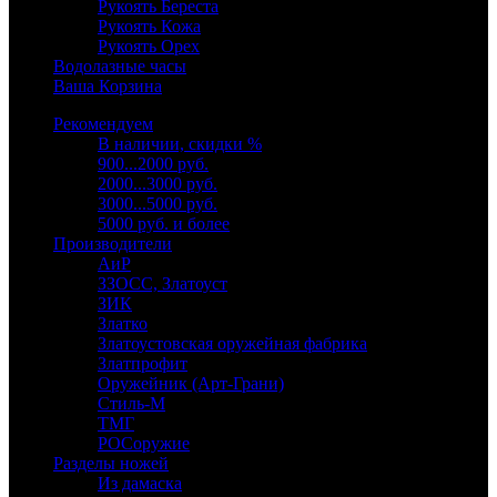
Рукоять Береста
Рукоять Кожа
Рукоять Орех
Водолазные часы
Ваша Корзина
Рекомендуем
В наличии, скидки %
900...2000 руб.
2000...3000 руб.
3000...5000 руб.
5000 руб. и более
Производители
АиР
ЗЗОСС, Златоуст
ЗИК
Златко
Златоустовская оружейная фабрика
Златпрофит
Оружейник (Арт-Грани)
Стиль-М
ТМГ
РОСоружие
Разделы ножей
Из дамаска