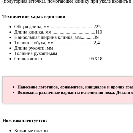
(полуторная заточка), помогающее клинку при уколе входить в
Технические характеристики
Общая длина, мм ....................................225
Длина клинка, мм ....................................110
Наибольшая ширина клинка, мм...........39
Толщина обуха, мм .................................2,4
Длина рукояти, мм
Толщина рукояти,мм
Сталь клинка........................................95Х18
Нанесение логотипов, орнаментов, инициалов и прочих гра
Возможны различные варианты исполнения ножа. Детали о
Нож комплектуется:
Кожаные ножны