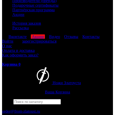
Производители (бренды)
Подарочные сертификаты
Партнёрская программа
Акции
История заказов
Рассылка
мы
Вконтакте
,
Акции
,
Видео
,
Отзывы
,
Контакты
Войти
или
зарегистрироваться
О нас
Оплата и доставка
Как оформить заказ?
Корзина
0
Ножи Златоуста
Интернет-магазин
Златоустовских ножей
Ваша Корзина
Найти
Например,
армейский
ПН-ПТ: 8:00-17:00 (МСК)
order@from-zlatoust.ru