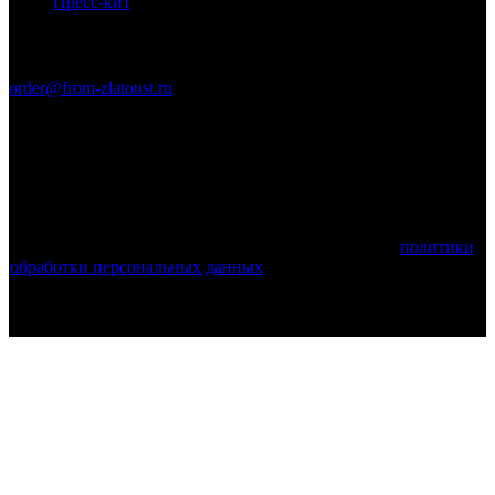
Пресс-кит
Связаться с нами
order@from-zlatoust.ru
Ножи Златоуста © 2011-2026 гг. (ОГРН 304740403600014)
Вся информация на сайте носит справочный характер и не
является публичной офертой, определяемой положениями
Статьи 437 Гражданского кодекса Российской Федерации.
Технические параметры (спецификация) и комплект поставки
товара могут быть изменены производителем!
Используя этот веб-сайт, вы принимаете условия
политики
обработки персональных данных
и соглашаетесь с тем, что мы
используем cookies.
Поделиться: