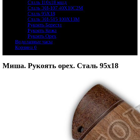
Сталь 110х18 мшд
Сталь ЭИ-107 40Х10С2М
Сталь 95Х18
Сталь ЭИ-515 100Х13М
Рукоять Береста
Рукоять Кожа
Рукоять Орех
Водолазные часы
Корзина
0
Миша. Рукоять орех. Сталь 95х18