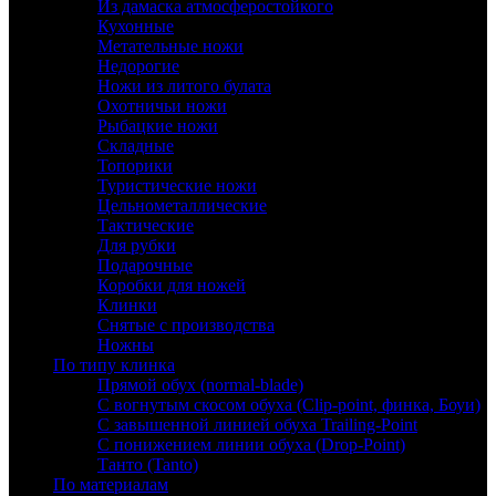
Из дамаска атмосферостойкого
Кухонные
Метательные ножи
Недорогие
Ножи из литого булата
Охотничьи ножи
Рыбацкие ножи
Складные
Топорики
Туристические ножи
Цельнометаллические
Тактические
Для рубки
Подарочные
Коробки для ножей
Клинки
Снятые с производства
Ножны
По типу клинка
Прямой обух (normal-blade)
С вогнутым скосом обуха (Clip-point, финка, Боуи)
С завышенной линией обуха Trailing-Point
С понижением линии обуха (Drop-Point)
Танто (Tanto)
По материалам