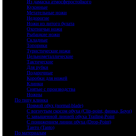
Из дамаска атмосферостойкого
Кухонные
Метательные ножи
Недорогие
Ножи из литого булата
Охотничьи ножи
Рыбацкие ножи
Складные
Топорики
Туристические ножи
Цельнометаллические
Тактические
Для рубки
Подарочные
Коробки для ножей
Клинки
Снятые с производства
Ножны
По типу клинка
Прямой обух (normal-blade)
С вогнутым скосом обуха (Clip-point, финка, Боуи)
С завышенной линией обуха Trailing-Point
С понижением линии обуха (Drop-Point)
Танто (Tanto)
По материалам