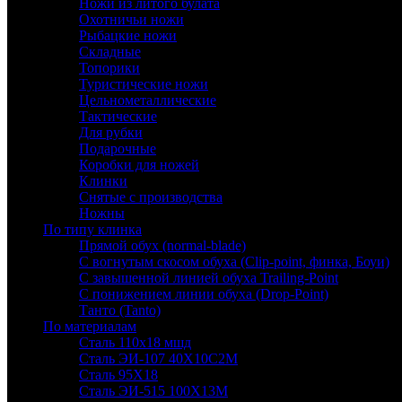
Ножи из литого булата
Охотничьи ножи
Рыбацкие ножи
Складные
Топорики
Туристические ножи
Цельнометаллические
Тактические
Для рубки
Подарочные
Коробки для ножей
Клинки
Снятые с производства
Ножны
По типу клинка
Прямой обух (normal-blade)
С вогнутым скосом обуха (Clip-point, финка, Боуи)
С завышенной линией обуха Trailing-Point
С понижением линии обуха (Drop-Point)
Танто (Tanto)
По материалам
Сталь 110х18 мшд
Сталь ЭИ-107 40Х10С2М
Сталь 95Х18
Сталь ЭИ-515 100Х13М