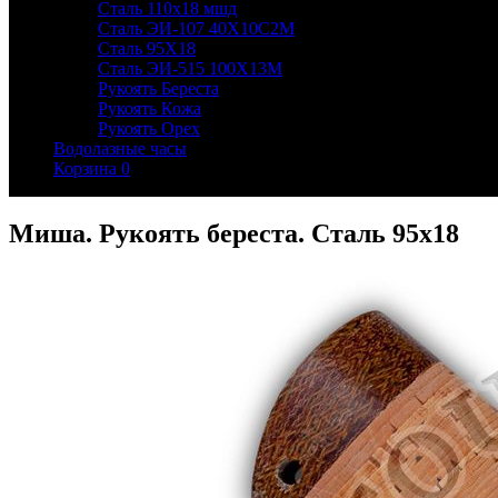
Сталь 110х18 мшд
Сталь ЭИ-107 40Х10С2М
Сталь 95Х18
Сталь ЭИ-515 100Х13М
Рукоять Береста
Рукоять Кожа
Рукоять Орех
Водолазные часы
Корзина
0
Миша. Рукоять береста. Сталь 95х18