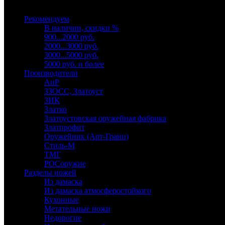
Выберите категорию
Рекомендуем
В наличии, скидки %
900...2000 руб.
2000...3000 руб.
3000...5000 руб.
5000 руб. и более
Производители
АиР
ЗЗОСС, Златоуст
ЗИК
Златко
Златоустовская оружейная фабрика
Златпрофит
Оружейник (Арт-Грани)
Стиль-М
ТМГ
РОСоружие
Разделы ножей
Из дамаска
Из дамаска атмосферостойкого
Кухонные
Метательные ножи
Недорогие