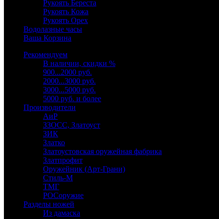
Рукоять Береста
Рукоять Кожа
Рукоять Орех
Водолазные часы
Ваша Корзина
Рекомендуем
В наличии, скидки %
900...2000 руб.
2000...3000 руб.
3000...5000 руб.
5000 руб. и более
Производители
АиР
ЗЗОСС, Златоуст
ЗИК
Златко
Златоустовская оружейная фабрика
Златпрофит
Оружейник (Арт-Грани)
Стиль-М
ТМГ
РОСоружие
Разделы ножей
Из дамаска