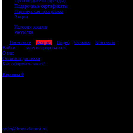
Производители (бренды)
Подарочные сертификаты
Партнёрская программа
Акции
История заказов
Рассылка
мы
Вконтакте
,
Акции
,
Видео
,
Отзывы
,
Контакты
Войти
или
зарегистрироваться
О нас
Оплата и доставка
Как оформить заказ?
Корзина
0
ПН-ПТ: 8:00-17:00 (МСК)
order@from-zlatoust.ru