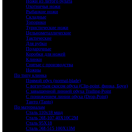
Ножи из литого булата
Охотничьи ножи
Рыбацкие ножи
Складные
Топорики
Туристические ножи
Цельнометаллические
Тактические
Для рубки
Подарочные
Коробки для ножей
Клинки
Снятые с производства
Ножны
По типу клинка
Прямой обух (normal-blade)
С вогнутым скосом обуха (Clip-point, финка, Боуи)
С завышенной линией обуха Trailing-Point
С понижением линии обуха (Drop-Point)
Танто (Tanto)
По материалам
Сталь 110х18 мшд
Сталь ЭИ-107 40Х10С2М
Сталь 95Х18
Сталь ЭИ-515 100Х13М