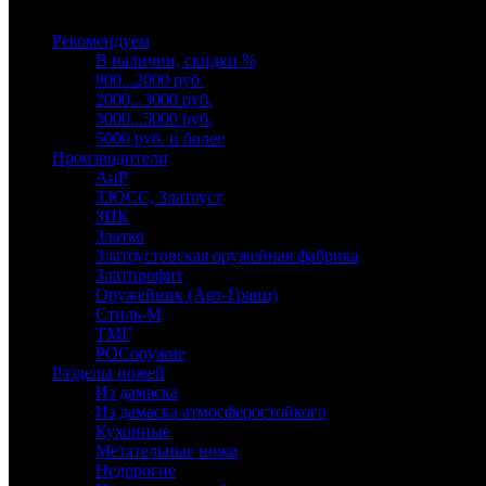
Выберите категорию
Рекомендуем
В наличии, скидки %
900...2000 руб.
2000...3000 руб.
3000...5000 руб.
5000 руб. и более
Производители
АиР
ЗЗОСС, Златоуст
ЗИК
Златко
Златоустовская оружейная фабрика
Златпрофит
Оружейник (Арт-Грани)
Стиль-М
ТМГ
РОСоружие
Разделы ножей
Из дамаска
Из дамаска атмосферостойкого
Кухонные
Метательные ножи
Недорогие