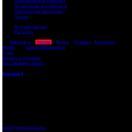
Производители (бренды)
Подарочные сертификаты
Партнёрская программа
Акции
История заказов
Рассылка
мы
Вконтакте
,
Акции
,
Видео
,
Отзывы
,
Контакты
Войти
или
зарегистрироваться
О нас
Оплата и доставка
Как оформить заказ?
Корзина
0
ПН-ПТ: 8:00-17:00 (МСК)
order@from-zlatoust.ru