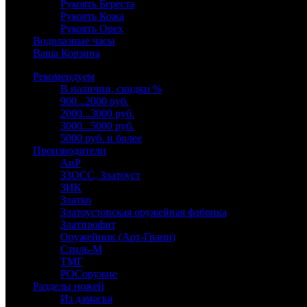
Рукоять Береста
Рукоять Кожа
Рукоять Орех
Водолазные часы
Ваша Корзина
Рекомендуем
В наличии, скидки %
900...2000 руб.
2000...3000 руб.
3000...5000 руб.
5000 руб. и более
Производители
АиР
ЗЗОСС, Златоуст
ЗИК
Златко
Златоустовская оружейная фабрика
Златпрофит
Оружейник (Арт-Грани)
Стиль-М
ТМГ
РОСоружие
Разделы ножей
Из дамаска