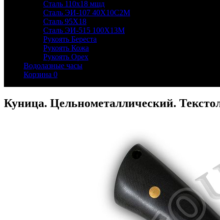
Сталь 110х18 мшд
Сталь ЭИ-107 40Х10С2М
Сталь 95Х18
Сталь ЭИ-515 100Х13М
Рукоять Береста
Рукоять Кожа
Рукоять Орех
Водолазные часы
Корзина
0
Куница. Цельнометаллический. Текстоли