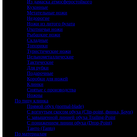
Из дамаска атмосферостойкого
Кухонные
Метательные ножи
Недорогие
Ножи из литого булата
Охотничьи ножи
Рыбацкие ножи
Складные
Топорики
Туристические ножи
Цельнометаллические
Тактические
Для рубки
Подарочные
Коробки для ножей
Клинки
Снятые с производства
Ножны
По типу клинка
Прямой обух (normal-blade)
С вогнутым скосом обуха (Clip-point, финка, Боуи)
С завышенной линией обуха Trailing-Point
С понижением линии обуха (Drop-Point)
Танто (Tanto)
По материалам