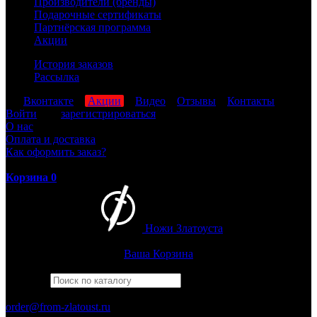
Производители (бренды)
Подарочные сертификаты
Партнёрская программа
Акции
История заказов
Рассылка
мы
Вконтакте
,
Акции
,
Видео
,
Отзывы
,
Контакты
Войти
или
зарегистрироваться
О нас
Оплата и доставка
Как оформить заказ?
Корзина
0
Ножи Златоуста
Интернет-магазин
Златоустовских ножей
Ваша Корзина
Найти
Например,
бекас
ПН-ПТ: 8:00-17:00 (МСК)
order@from-zlatoust.ru