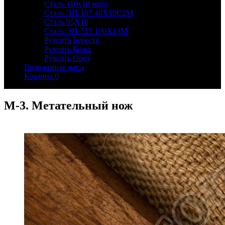
Сталь 110х18 мшд
Сталь ЭИ-107 40Х10С2М
Сталь 95Х18
Сталь ЭИ-515 100Х13М
Рукоять Береста
Рукоять Кожа
Рукоять Орех
Водолазные часы
Корзина
0
М-3. Метательный нож