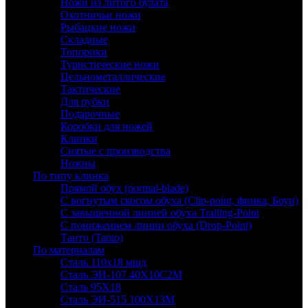
Ножи из литого булата
Охотничьи ножи
Рыбацкие ножи
Складные
Топорики
Туристические ножи
Цельнометаллические
Тактические
Для рубки
Подарочные
Коробки для ножей
Клинки
Снятые с производства
Ножны
По типу клинка
Прямой обух (normal-blade)
С вогнутым скосом обуха (Clip-point, финка, Боуи)
С завышенной линией обуха Trailing-Point
С понижением линии обуха (Drop-Point)
Танто (Tanto)
По материалам
Сталь 110х18 мшд
Сталь ЭИ-107 40Х10С2М
Сталь 95Х18
Сталь ЭИ-515 100Х13М