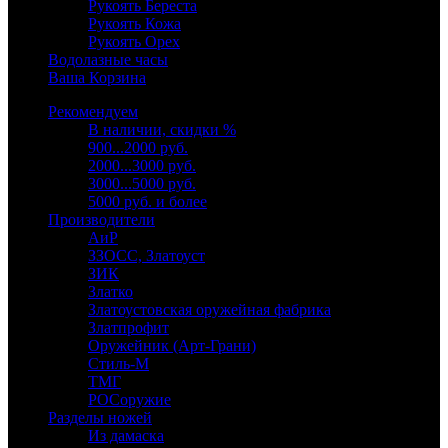
Рукоять Береста
Рукоять Кожа
Рукоять Орех
Водолазные часы
Ваша Корзина
Рекомендуем
В наличии, скидки %
900...2000 руб.
2000...3000 руб.
3000...5000 руб.
5000 руб. и более
Производители
АиР
ЗЗОСС, Златоуст
ЗИК
Златко
Златоустовская оружейная фабрика
Златпрофит
Оружейник (Арт-Грани)
Стиль-М
ТМГ
РОСоружие
Разделы ножей
Из дамаска