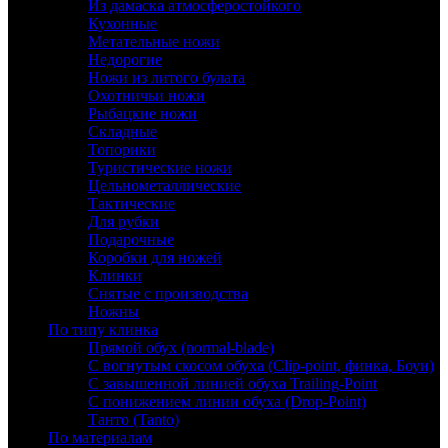
Из дамаска атмосферостойкого
Кухонные
Метательные ножи
Недорогие
Ножи из литого булата
Охотничьи ножи
Рыбацкие ножи
Складные
Топорики
Туристические ножи
Цельнометаллические
Тактические
Для рубки
Подарочные
Коробки для ножей
Клинки
Снятые с производства
Ножны
По типу клинка
Прямой обух (normal-blade)
С вогнутым скосом обуха (Clip-point, финка, Боуи)
С завышенной линией обуха Trailing-Point
С понижением линии обуха (Drop-Point)
Танто (Tanto)
По материалам