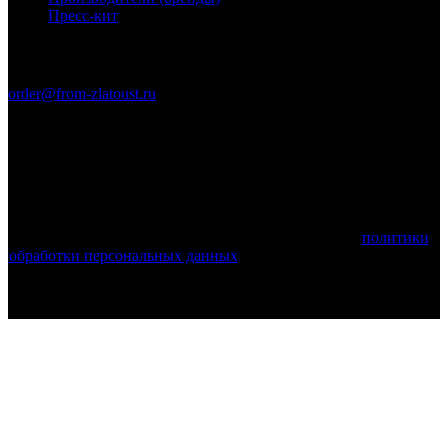
Пресс-кит
Связаться с нами
order@from-zlatoust.ru
Ножи Златоуста © 2011-2026 гг. (ОГРН 304740403600014)
Вся информация на сайте носит справочный характер и не
является публичной офертой, определяемой положениями
Статьи 437 Гражданского кодекса Российской Федерации.
Технические параметры (спецификация) и комплект поставки
товара могут быть изменены производителем!
Используя этот веб-сайт, вы принимаете условия
политики
обработки персональных данных
и соглашаетесь с тем, что мы
используем cookies.
Поделиться: