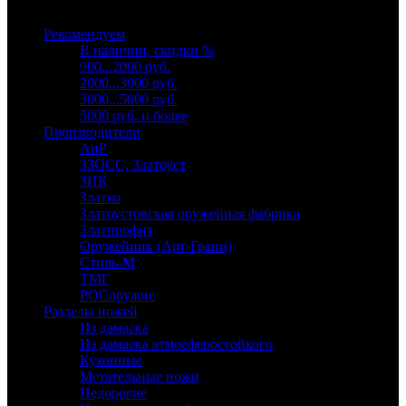
Выберите категорию
Рекомендуем
В наличии, скидки %
900...2000 руб.
2000...3000 руб.
3000...5000 руб.
5000 руб. и более
Производители
АиР
ЗЗОСС, Златоуст
ЗИК
Златко
Златоустовская оружейная фабрика
Златпрофит
Оружейник (Арт-Грани)
Стиль-М
ТМГ
РОСоружие
Разделы ножей
Из дамаска
Из дамаска атмосферостойкого
Кухонные
Метательные ножи
Недорогие