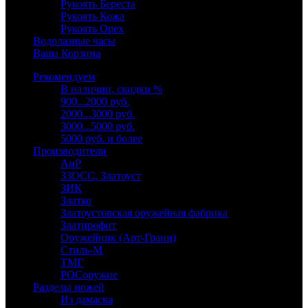
Рукоять Береста
Рукоять Кожа
Рукоять Орех
Водолазные часы
Ваша Корзина
Рекомендуем
В наличии, скидки %
900...2000 руб.
2000...3000 руб.
3000...5000 руб.
5000 руб. и более
Производители
АиР
ЗЗОСС, Златоуст
ЗИК
Златко
Златоустовская оружейная фабрика
Златпрофит
Оружейник (Арт-Грани)
Стиль-М
ТМГ
РОСоружие
Разделы ножей
Из дамаска