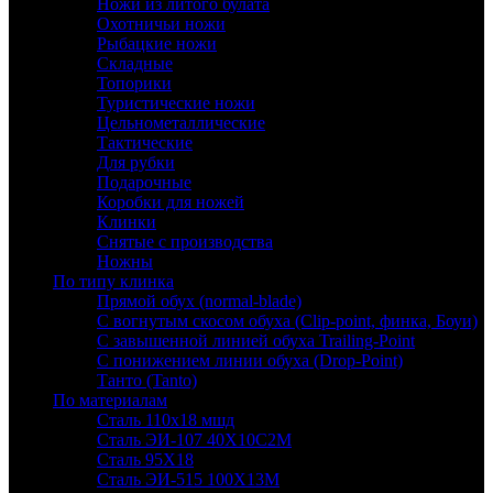
Ножи из литого булата
Охотничьи ножи
Рыбацкие ножи
Складные
Топорики
Туристические ножи
Цельнометаллические
Тактические
Для рубки
Подарочные
Коробки для ножей
Клинки
Снятые с производства
Ножны
По типу клинка
Прямой обух (normal-blade)
С вогнутым скосом обуха (Clip-point, финка, Боуи)
С завышенной линией обуха Trailing-Point
С понижением линии обуха (Drop-Point)
Танто (Tanto)
По материалам
Сталь 110х18 мшд
Сталь ЭИ-107 40Х10С2М
Сталь 95Х18
Сталь ЭИ-515 100Х13М