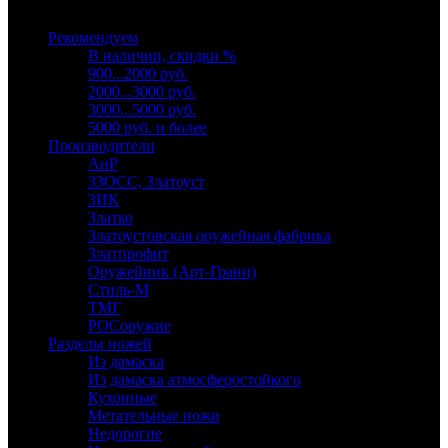
Выберите категорию
Рекомендуем
В наличии, скидки %
900...2000 руб.
2000...3000 руб.
3000...5000 руб.
5000 руб. и более
Производители
АиР
ЗЗОСС, Златоуст
ЗИК
Златко
Златоустовская оружейная фабрика
Златпрофит
Оружейник (Арт-Грани)
Стиль-М
ТМГ
РОСоружие
Разделы ножей
Из дамаска
Из дамаска атмосферостойкого
Кухонные
Метательные ножи
Недорогие