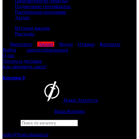
Производители (бренды)
Подарочные сертификаты
Партнёрская программа
Акции
История заказов
Рассылка
мы
Вконтакте
,
Акции
,
Видео
,
Отзывы
,
Контакты
Войти
или
зарегистрироваться
О нас
Оплата и доставка
Как оформить заказ?
Корзина
0
Ножи Златоуста
Интернет-магазин
Златоустовских ножей
Ваша Корзина
Найти
Например,
беркут
ПН-ПТ: 8:00-17:00 (МСК)
order@from-zlatoust.ru