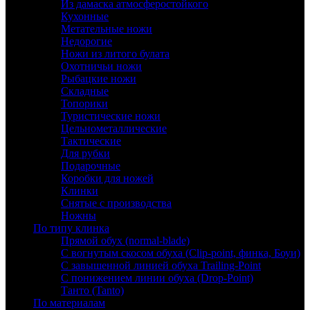
Из дамаска атмосферостойкого
Кухонные
Метательные ножи
Недорогие
Ножи из литого булата
Охотничьи ножи
Рыбацкие ножи
Складные
Топорики
Туристические ножи
Цельнометаллические
Тактические
Для рубки
Подарочные
Коробки для ножей
Клинки
Снятые с производства
Ножны
По типу клинка
Прямой обух (normal-blade)
С вогнутым скосом обуха (Clip-point, финка, Боуи)
С завышенной линией обуха Trailing-Point
С понижением линии обуха (Drop-Point)
Танто (Tanto)
По материалам