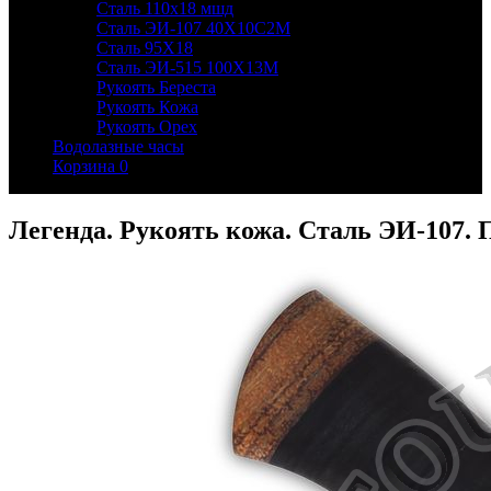
Сталь 110х18 мшд
Сталь ЭИ-107 40Х10С2М
Сталь 95Х18
Сталь ЭИ-515 100Х13М
Рукоять Береста
Рукоять Кожа
Рукоять Орех
Водолазные часы
Корзина
0
Легенда. Рукоять кожа. Сталь ЭИ-107. 