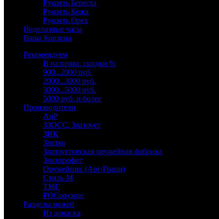
Рукоять Береста
Рукоять Кожа
Рукоять Орех
Водолазные часы
Ваша Корзина
Рекомендуем
В наличии, скидки %
900...2000 руб.
2000...3000 руб.
3000...5000 руб.
5000 руб. и более
Производители
АиР
ЗЗОСС, Златоуст
ЗИК
Златко
Златоустовская оружейная фабрика
Златпрофит
Оружейник (Арт-Грани)
Стиль-М
ТМГ
РОСоружие
Разделы ножей
Из дамаска