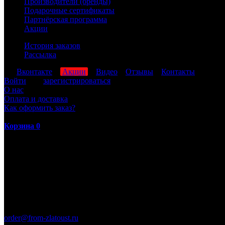
Производители (бренды)
Подарочные сертификаты
Партнёрская программа
Акции
История заказов
Рассылка
мы
Вконтакте
,
Акции
,
Видео
,
Отзывы
,
Контакты
Войти
или
зарегистрироваться
О нас
Оплата и доставка
Как оформить заказ?
Корзина
0
ПН-ПТ: 8:00-17:00 (МСК)
order@from-zlatoust.ru