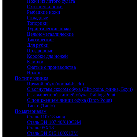
Ножи из литого булата
Охотничьи ножи
Рыбацкие ножи
Складные
Топорики
Туристические ножи
Цельнометаллические
Тактические
Для рубки
Подарочные
Коробки для ножей
Клинки
Снятые с производства
Ножны
По типу клинка
Прямой обух (normal-blade)
С вогнутым скосом обуха (Clip-point, финка, Боуи)
С завышенной линией обуха Trailing-Point
С понижением линии обуха (Drop-Point)
Танто (Tanto)
По материалам
Сталь 110х18 мшд
Сталь ЭИ-107 40Х10С2М
Сталь 95Х18
Сталь ЭИ-515 100Х13М