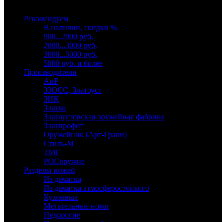
Выберите категорию
Рекомендуем
В наличии, скидки %
900...2000 руб.
2000...3000 руб.
3000...5000 руб.
5000 руб. и более
Производители
АиР
ЗЗОСС, Златоуст
ЗИК
Златко
Златоустовская оружейная фабрика
Златпрофит
Оружейник (Арт-Грани)
Стиль-М
ТМГ
РОСоружие
Разделы ножей
Из дамаска
Из дамаска атмосферостойкого
Кухонные
Метательные ножи
Недорогие