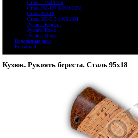
Сталь 110х18 мшд
Сталь ЭИ-107 40Х10С2М
Сталь 95Х18
Сталь ЭИ-515 100Х13М
Рукоять Береста
Рукоять Кожа
Рукоять Орех
Водолазные часы
Корзина
0
Кузюк. Рукоять береста. Сталь 95х18