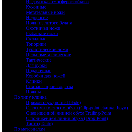
Из дамаска атмосферостойкого
Кухонные
Метательные ножи
Недорогие
Ножи из литого булата
Охотничьи ножи
Рыбацкие ножи
Складные
Топорики
Туристические ножи
Цельнометаллические
Тактические
Для рубки
Подарочные
Коробки для ножей
Клинки
Снятые с производства
Ножны
По типу клинка
Прямой обух (normal-blade)
С вогнутым скосом обуха (Clip-point, финка, Боуи)
С завышенной линией обуха Trailing-Point
С понижением линии обуха (Drop-Point)
Танто (Tanto)
По материалам