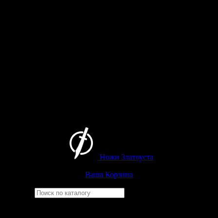
Ножи Златоуста
Интернет-магазин
Златоустовских ножей
Ваша Корзина
Найти
Например,
бекас