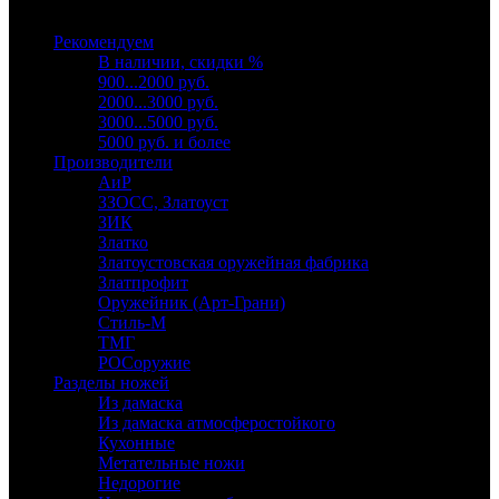
Выберите категорию
Рекомендуем
В наличии, скидки %
900...2000 руб.
2000...3000 руб.
3000...5000 руб.
5000 руб. и более
Производители
АиР
ЗЗОСС, Златоуст
ЗИК
Златко
Златоустовская оружейная фабрика
Златпрофит
Оружейник (Арт-Грани)
Стиль-М
ТМГ
РОСоружие
Разделы ножей
Из дамаска
Из дамаска атмосферостойкого
Кухонные
Метательные ножи
Недорогие