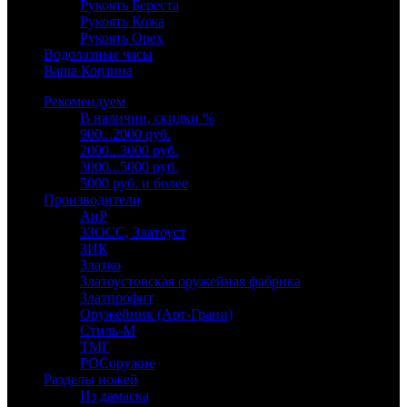
Рукоять Береста
Рукоять Кожа
Рукоять Орех
Водолазные часы
Ваша Корзина
Рекомендуем
В наличии, скидки %
900...2000 руб.
2000...3000 руб.
3000...5000 руб.
5000 руб. и более
Производители
АиР
ЗЗОСС, Златоуст
ЗИК
Златко
Златоустовская оружейная фабрика
Златпрофит
Оружейник (Арт-Грани)
Стиль-М
ТМГ
РОСоружие
Разделы ножей
Из дамаска