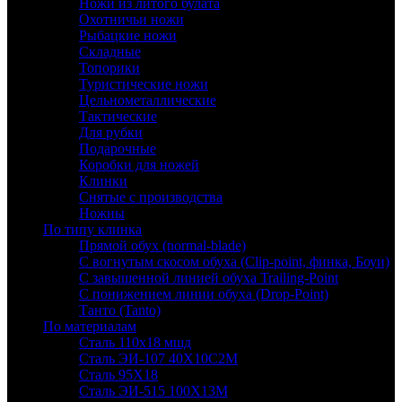
Ножи из литого булата
Охотничьи ножи
Рыбацкие ножи
Складные
Топорики
Туристические ножи
Цельнометаллические
Тактические
Для рубки
Подарочные
Коробки для ножей
Клинки
Снятые с производства
Ножны
По типу клинка
Прямой обух (normal-blade)
С вогнутым скосом обуха (Clip-point, финка, Боуи)
С завышенной линией обуха Trailing-Point
С понижением линии обуха (Drop-Point)
Танто (Tanto)
По материалам
Сталь 110х18 мшд
Сталь ЭИ-107 40Х10С2М
Сталь 95Х18
Сталь ЭИ-515 100Х13М