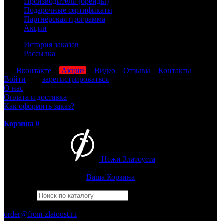
Производители (бренды)
Подарочные сертификаты
Партнёрская программа
Акции
История заказов
Рассылка
мы
Вконтакте
,
Акции
,
Видео
,
Отзывы
,
Контакты
Войти
или
зарегистрироваться
О нас
Оплата и доставка
Как оформить заказ?
Корзина
0
Ножи Златоуста
Интернет-магазин
Златоустовских ножей
Ваша Корзина
Найти
Например,
барс
ПН-ПТ: 8:00-17:00 (МСК)
order@from-zlatoust.ru