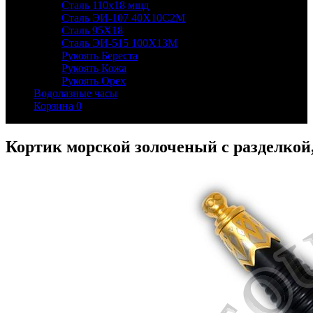
Сталь 110х18 мшд
Сталь ЭИ-107 40Х10С2М
Сталь 95Х18
Сталь ЭИ-515 100Х13М
Рукоять Береста
Рукоять Кожа
Рукоять Орех
Водолазные часы
Корзина
0
Кортик морской золоченый с разделкой