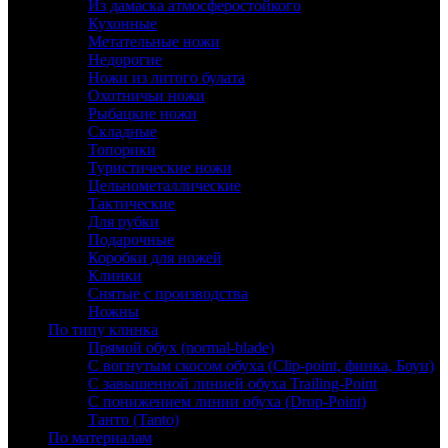
Из дамаска атмосферостойкого
Кухонные
Метательные ножи
Недорогие
Ножи из литого булата
Охотничьи ножи
Рыбацкие ножи
Складные
Топорики
Туристические ножи
Цельнометаллические
Тактические
Для рубки
Подарочные
Коробки для ножей
Клинки
Снятые с производства
Ножны
По типу клинка
Прямой обух (normal-blade)
С вогнутым скосом обуха (Clip-point, финка, Боуи)
С завышенной линией обуха Trailing-Point
С понижением линии обуха (Drop-Point)
Танто (Tanto)
По материалам