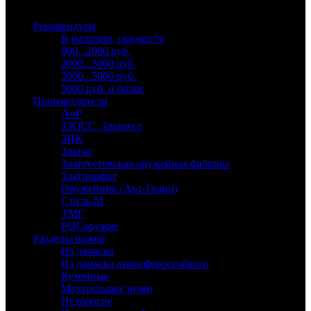
Выберите категорию
Рекомендуем
В наличии, скидки %
900...2000 руб.
2000...3000 руб.
3000...5000 руб.
5000 руб. и более
Производители
АиР
ЗЗОСС, Златоуст
ЗИК
Златко
Златоустовская оружейная фабрика
Златпрофит
Оружейник (Арт-Грани)
Стиль-М
ТМГ
РОСоружие
Разделы ножей
Из дамаска
Из дамаска атмосферостойкого
Кухонные
Метательные ножи
Недорогие