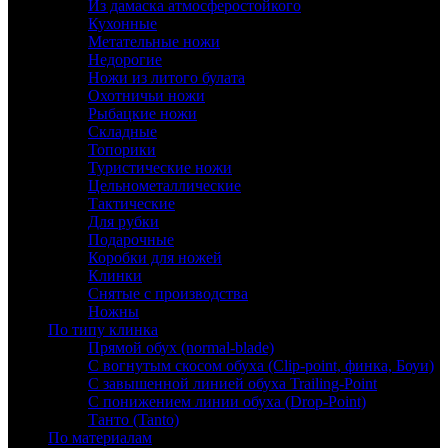
Из дамаска атмосферостойкого
Кухонные
Метательные ножи
Недорогие
Ножи из литого булата
Охотничьи ножи
Рыбацкие ножи
Складные
Топорики
Туристические ножи
Цельнометаллические
Тактические
Для рубки
Подарочные
Коробки для ножей
Клинки
Снятые с производства
Ножны
По типу клинка
Прямой обух (normal-blade)
С вогнутым скосом обуха (Clip-point, финка, Боуи)
С завышенной линией обуха Trailing-Point
С понижением линии обуха (Drop-Point)
Танто (Tanto)
По материалам