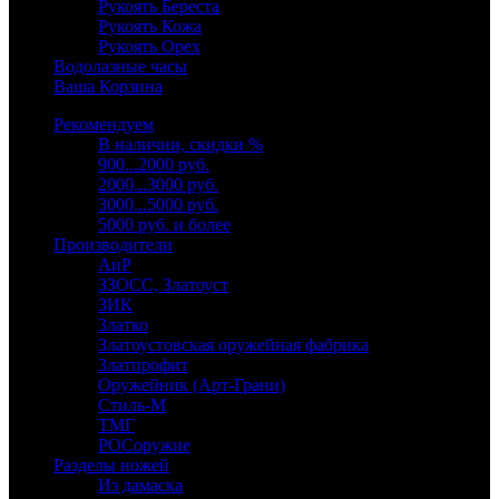
Рукоять Береста
Рукоять Кожа
Рукоять Орех
Водолазные часы
Ваша Корзина
Рекомендуем
В наличии, скидки %
900...2000 руб.
2000...3000 руб.
3000...5000 руб.
5000 руб. и более
Производители
АиР
ЗЗОСС, Златоуст
ЗИК
Златко
Златоустовская оружейная фабрика
Златпрофит
Оружейник (Арт-Грани)
Стиль-М
ТМГ
РОСоружие
Разделы ножей
Из дамаска