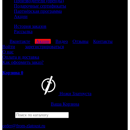
Производители (бренды)
Подарочные сертификаты
Партнёрская программа
Акции
История заказов
Рассылка
мы
Вконтакте
,
Акции
,
Видео
,
Отзывы
,
Контакты
Войти
или
зарегистрироваться
О нас
Оплата и доставка
Как оформить заказ?
Корзина
0
Ножи Златоуста
Интернет-магазин
Златоустовских ножей
Ваша Корзина
Найти
Например,
армейский
ПН-ПТ: 8:00-17:00 (МСК)
order@from-zlatoust.ru