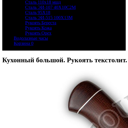
Сталь 110х18 мшд
Сталь ЭИ-107 40Х10С2М
Сталь 95Х18
Сталь ЭИ-515 100Х13М
Рукоять Береста
Рукоять Кожа
Рукоять Орех
Водолазные часы
Корзина
0
Кухонный большой. Рукоять текстолит.