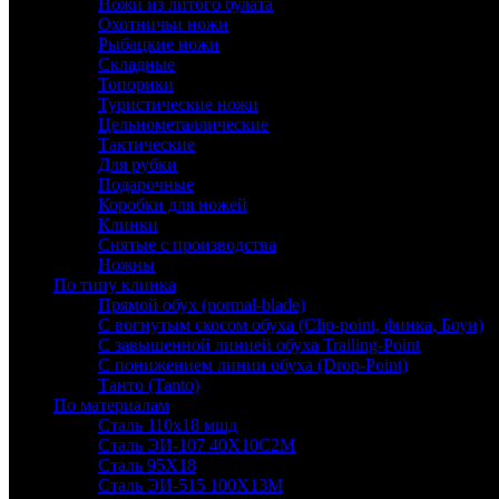
Ножи из литого булата
Охотничьи ножи
Рыбацкие ножи
Складные
Топорики
Туристические ножи
Цельнометаллические
Тактические
Для рубки
Подарочные
Коробки для ножей
Клинки
Снятые с производства
Ножны
По типу клинка
Прямой обух (normal-blade)
С вогнутым скосом обуха (Clip-point, финка, Боуи)
С завышенной линией обуха Trailing-Point
С понижением линии обуха (Drop-Point)
Танто (Tanto)
По материалам
Сталь 110х18 мшд
Сталь ЭИ-107 40Х10С2М
Сталь 95Х18
Сталь ЭИ-515 100Х13М