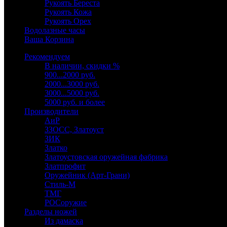
Рукоять Береста
Рукоять Кожа
Рукоять Орех
Водолазные часы
Ваша Корзина
Рекомендуем
В наличии, скидки %
900...2000 руб.
2000...3000 руб.
3000...5000 руб.
5000 руб. и более
Производители
АиР
ЗЗОСС, Златоуст
ЗИК
Златко
Златоустовская оружейная фабрика
Златпрофит
Оружейник (Арт-Грани)
Стиль-М
ТМГ
РОСоружие
Разделы ножей
Из дамаска