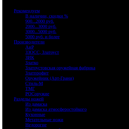
Выберите категорию
Рекомендуем
В наличии, скидки %
900...2000 руб.
2000...3000 руб.
3000...5000 руб.
5000 руб. и более
Производители
АиР
ЗЗОСС, Златоуст
ЗИК
Златко
Златоустовская оружейная фабрика
Златпрофит
Оружейник (Арт-Грани)
Стиль-М
ТМГ
РОСоружие
Разделы ножей
Из дамаска
Из дамаска атмосферостойкого
Кухонные
Метательные ножи
Недорогие