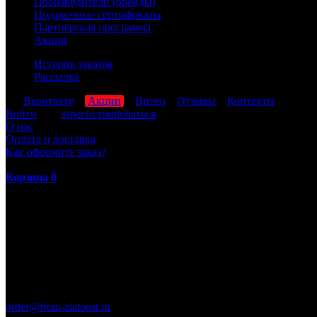
Производители (бренды)
Подарочные сертификаты
Партнёрская программа
Акции
История заказов
Рассылка
мы
Вконтакте
,
Акции
,
Видео
,
Отзывы
,
Контакты
Войти
или
зарегистрироваться
О нас
Оплата и доставка
Как оформить заказ?
Корзина
0
ПН-ПТ: 8:00-17:00 (МСК)
order@from-zlatoust.ru