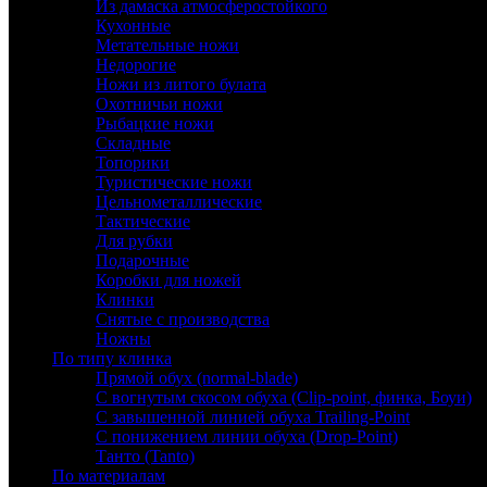
Из дамаска атмосферостойкого
Кухонные
Метательные ножи
Недорогие
Ножи из литого булата
Охотничьи ножи
Рыбацкие ножи
Складные
Топорики
Туристические ножи
Цельнометаллические
Тактические
Для рубки
Подарочные
Коробки для ножей
Клинки
Снятые с производства
Ножны
По типу клинка
Прямой обух (normal-blade)
С вогнутым скосом обуха (Clip-point, финка, Боуи)
С завышенной линией обуха Trailing-Point
С понижением линии обуха (Drop-Point)
Танто (Tanto)
По материалам