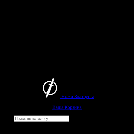
Ножи Златоуста
Интернет-магазин
Златоустовских ножей
Ваша Корзина
Найти
Например,
черный нож