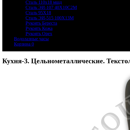
Сталь 110х18 мшд
Сталь ЭИ-107 40Х10С2М
Сталь 95Х18
Сталь ЭИ-515 100Х13М
Рукоять Береста
Рукоять Кожа
Рукоять Орех
Водолазные часы
Корзина
0
Кухня-3. Цельнометаллические. Текстол