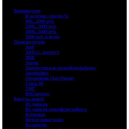
Выберите категорию
Рекомендуем
В наличии, скидки %
900...2000 руб.
2000...3000 руб.
3000...5000 руб.
5000 руб. и более
Производители
АиР
ЗЗОСС, Златоуст
ЗИК
Златко
Златоустовская оружейная фабрика
Златпрофит
Оружейник (Арт-Грани)
Стиль-М
ТМГ
РОСоружие
Разделы ножей
Из дамаска
Из дамаска атмосферостойкого
Кухонные
Метательные ножи
Недорогие