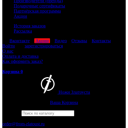
Производители (бренды)
Подарочные сертификаты
Партнёрская программа
Акции
История заказов
Рассылка
мы
Вконтакте
,
Акции
,
Видео
,
Отзывы
,
Контакты
Войти
или
зарегистрироваться
О нас
Оплата и доставка
Как оформить заказ?
Корзина
0
Ножи Златоуста
Интернет-магазин
Златоустовских ножей
Ваша Корзина
Найти
Например,
барс
ПН-ПТ: 8:00-17:00 (МСК)
order@from-zlatoust.ru