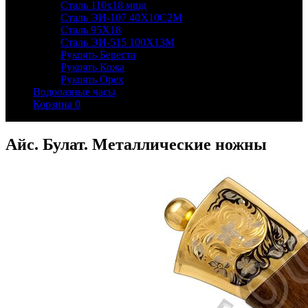
Сталь 110х18 мшд
Сталь ЭИ-107 40Х10С2М
Сталь 95Х18
Сталь ЭИ-515 100Х13М
Рукоять Береста
Рукоять Кожа
Рукоять Орех
Водолазные часы
Корзина
0
Айс. Булат. Металлические ножны