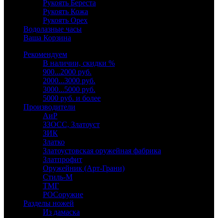
Рукоять Береста
Рукоять Кожа
Рукоять Орех
Водолазные часы
Ваша Корзина
Рекомендуем
В наличии, скидки %
900...2000 руб.
2000...3000 руб.
3000...5000 руб.
5000 руб. и более
Производители
АиР
ЗЗОСС, Златоуст
ЗИК
Златко
Златоустовская оружейная фабрика
Златпрофит
Оружейник (Арт-Грани)
Стиль-М
ТМГ
РОСоружие
Разделы ножей
Из дамаска