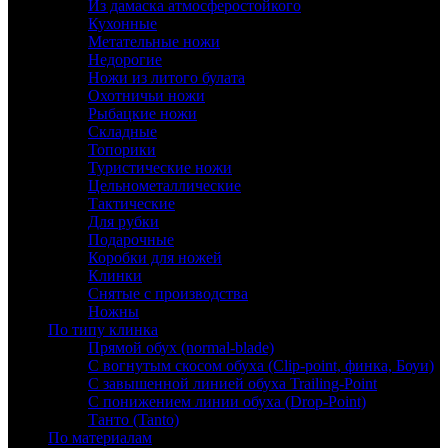
Из дамаска атмосферостойкого
Кухонные
Метательные ножи
Недорогие
Ножи из литого булата
Охотничьи ножи
Рыбацкие ножи
Складные
Топорики
Туристические ножи
Цельнометаллические
Тактические
Для рубки
Подарочные
Коробки для ножей
Клинки
Снятые с производства
Ножны
По типу клинка
Прямой обух (normal-blade)
С вогнутым скосом обуха (Clip-point, финка, Боуи)
С завышенной линией обуха Trailing-Point
С понижением линии обуха (Drop-Point)
Танто (Tanto)
По материалам