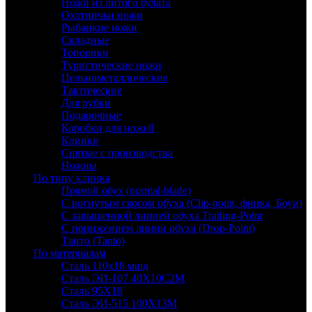
Ножи из литого булата
Охотничьи ножи
Рыбацкие ножи
Складные
Топорики
Туристические ножи
Цельнометаллические
Тактические
Для рубки
Подарочные
Коробки для ножей
Клинки
Снятые с производства
Ножны
По типу клинка
Прямой обух (normal-blade)
С вогнутым скосом обуха (Clip-point, финка, Боуи)
С завышенной линией обуха Trailing-Point
С понижением линии обуха (Drop-Point)
Танто (Tanto)
По материалам
Сталь 110х18 мшд
Сталь ЭИ-107 40Х10С2М
Сталь 95Х18
Сталь ЭИ-515 100Х13М