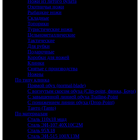
Ножи из литого булата
Охотничьи ножи
Рыбацкие ножи
Складные
Топорики
Туристические ножи
Цельнометаллические
Тактические
Для рубки
Подарочные
Коробки для ножей
Клинки
Снятые с производства
Ножны
По типу клинка
Прямой обух (normal-blade)
С вогнутым скосом обуха (Clip-point, финка, Боуи)
С завышенной линией обуха Trailing-Point
С понижением линии обуха (Drop-Point)
Танто (Tanto)
По материалам
Сталь 110х18 мшд
Сталь ЭИ-107 40Х10С2М
Сталь 95Х18
Сталь ЭИ-515 100Х13М