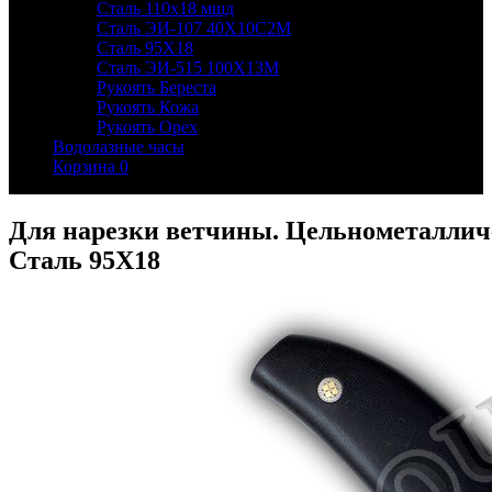
Сталь 110х18 мшд
Сталь ЭИ-107 40Х10С2М
Сталь 95Х18
Сталь ЭИ-515 100Х13М
Рукоять Береста
Рукоять Кожа
Рукоять Орех
Водолазные часы
Корзина
0
Для нарезки ветчины. Цельнометалличе
Сталь 95Х18