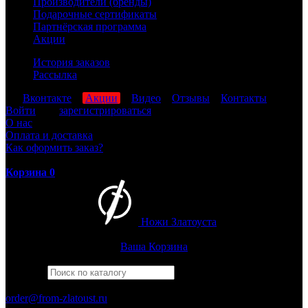
Производители (бренды)
Подарочные сертификаты
Партнёрская программа
Акции
История заказов
Рассылка
мы
Вконтакте
,
Акции
,
Видео
,
Отзывы
,
Контакты
Войти
или
зарегистрироваться
О нас
Оплата и доставка
Как оформить заказ?
Корзина
0
Ножи Златоуста
Интернет-магазин
Златоустовских ножей
Ваша Корзина
Найти
Например,
кузюк
ПН-ПТ: 8:00-17:00 (МСК)
order@from-zlatoust.ru