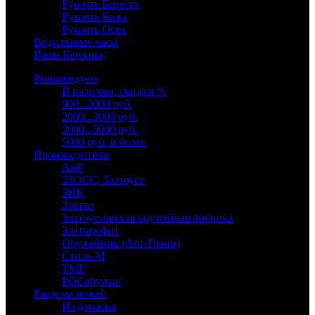
Рукоять Береста
Рукоять Кожа
Рукоять Орех
Водолазные часы
Ваша Корзина
Рекомендуем
В наличии, скидки %
900...2000 руб.
2000...3000 руб.
3000...5000 руб.
5000 руб. и более
Производители
АиР
ЗЗОСС, Златоуст
ЗИК
Златко
Златоустовская оружейная фабрика
Златпрофит
Оружейник (Арт-Грани)
Стиль-М
ТМГ
РОСоружие
Разделы ножей
Из дамаска