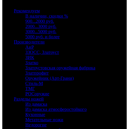
Выберите категорию
Рекомендуем
В наличии, скидки %
900...2000 руб.
2000...3000 руб.
3000...5000 руб.
5000 руб. и более
Производители
АиР
ЗЗОСС, Златоуст
ЗИК
Златко
Златоустовская оружейная фабрика
Златпрофит
Оружейник (Арт-Грани)
Стиль-М
ТМГ
РОСоружие
Разделы ножей
Из дамаска
Из дамаска атмосферостойкого
Кухонные
Метательные ножи
Недорогие