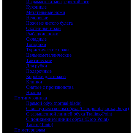
Из дамаска атмосферостойкого
Кухонные
Метательные ножи
Недорогие
Ножи из литого булата
Охотничьи ножи
Рыбацкие ножи
Складные
Топорики
Туристические ножи
Цельнометаллические
Тактические
Для рубки
Подарочные
Коробки для ножей
Клинки
Снятые с производства
Ножны
По типу клинка
Прямой обух (normal-blade)
С вогнутым скосом обуха (Clip-point, финка, Боуи)
С завышенной линией обуха Trailing-Point
С понижением линии обуха (Drop-Point)
Танто (Tanto)
По материалам