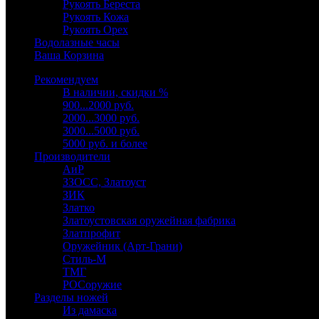
Рукоять Береста
Рукоять Кожа
Рукоять Орех
Водолазные часы
Ваша Корзина
Рекомендуем
В наличии, скидки %
900...2000 руб.
2000...3000 руб.
3000...5000 руб.
5000 руб. и более
Производители
АиР
ЗЗОСС, Златоуст
ЗИК
Златко
Златоустовская оружейная фабрика
Златпрофит
Оружейник (Арт-Грани)
Стиль-М
ТМГ
РОСоружие
Разделы ножей
Из дамаска