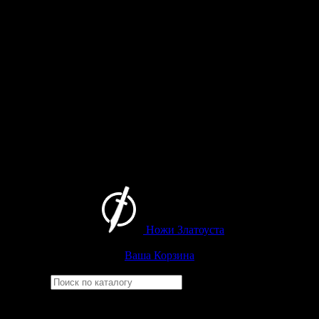
Ножи Златоуста
Интернет-магазин
Златоустовских ножей
Ваша Корзина
Найти
Например,
бекас