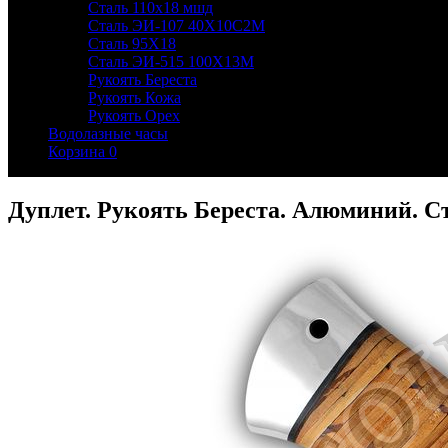
Сталь 110х18 мшд
Сталь ЭИ-107 40Х10С2М
Сталь 95Х18
Сталь ЭИ-515 100Х13М
Рукоять Береста
Рукоять Кожа
Рукоять Орех
Водолазные часы
Корзина
0
Дуплет. Рукоять Береста. Алюминий. С