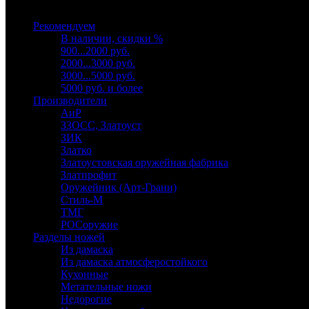
Выберите категорию
Рекомендуем
В наличии, скидки %
900...2000 руб.
2000...3000 руб.
3000...5000 руб.
5000 руб. и более
Производители
АиР
ЗЗОСС, Златоуст
ЗИК
Златко
Златоустовская оружейная фабрика
Златпрофит
Оружейник (Арт-Грани)
Стиль-М
ТМГ
РОСоружие
Разделы ножей
Из дамаска
Из дамаска атмосферостойкого
Кухонные
Метательные ножи
Недорогие