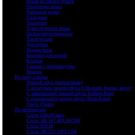
Ножи из литого булата
Охотничьи ножи
Рыбацкие ножи
Складные
Топорики
Туристические ножи
Цельнометаллические
Тактические
Для рубки
Подарочные
Коробки для ножей
Клинки
Снятые с производства
Ножны
По типу клинка
Прямой обух (normal-blade)
С вогнутым скосом обуха (Clip-point, финка, Боуи)
С завышенной линией обуха Trailing-Point
С понижением линии обуха (Drop-Point)
Танто (Tanto)
По материалам
Сталь 110х18 мшд
Сталь ЭИ-107 40Х10С2М
Сталь 95Х18
Сталь ЭИ-515 100Х13М