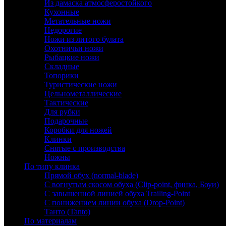
Из дамаска атмосферостойкого
Кухонные
Метательные ножи
Недорогие
Ножи из литого булата
Охотничьи ножи
Рыбацкие ножи
Складные
Топорики
Туристические ножи
Цельнометаллические
Тактические
Для рубки
Подарочные
Коробки для ножей
Клинки
Снятые с производства
Ножны
По типу клинка
Прямой обух (normal-blade)
С вогнутым скосом обуха (Clip-point, финка, Боуи)
С завышенной линией обуха Trailing-Point
С понижением линии обуха (Drop-Point)
Танто (Tanto)
По материалам