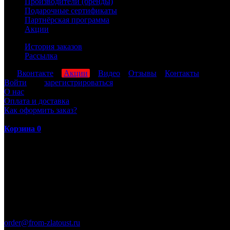
Производители (бренды)
Подарочные сертификаты
Партнёрская программа
Акции
История заказов
Рассылка
мы
Вконтакте
,
Акции
,
Видео
,
Отзывы
,
Контакты
Войти
или
зарегистрироваться
О нас
Оплата и доставка
Как оформить заказ?
Корзина
0
ПН-ПТ: 8:00-17:00 (МСК)
order@from-zlatoust.ru