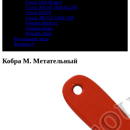
Сталь 110х18 мшд
Сталь ЭИ-107 40Х10С2М
Сталь 95Х18
Сталь ЭИ-515 100Х13М
Рукоять Береста
Рукоять Кожа
Рукоять Орех
Водолазные часы
Корзина
0
Кобра М. Метательный