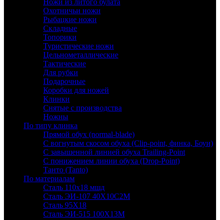
Ножи из литого булата
Охотничьи ножи
Рыбацкие ножи
Складные
Топорики
Туристические ножи
Цельнометаллические
Тактические
Для рубки
Подарочные
Коробки для ножей
Клинки
Снятые с производства
Ножны
По типу клинка
Прямой обух (normal-blade)
С вогнутым скосом обуха (Clip-point, финка, Боуи)
С завышенной линией обуха Trailing-Point
С понижением линии обуха (Drop-Point)
Танто (Tanto)
По материалам
Сталь 110х18 мшд
Сталь ЭИ-107 40Х10С2М
Сталь 95Х18
Сталь ЭИ-515 100Х13М