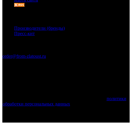
Дополнительно
Производители (бренды)
Пресс-кит
Связаться с нами
order@from-zlatoust.ru
Ножи Златоуста © 2011-2026 гг. (ОГРН 304740403600014)
Вся информация на сайте носит справочный характер и не
является публичной офертой, определяемой положениями
Статьи 437 Гражданского кодекса Российской Федерации.
Технические параметры (спецификация) и комплект поставки
товара могут быть изменены производителем!
Используя этот веб-сайт, вы принимаете условия
политики
обработки персональных данных
и соглашаетесь с тем, что мы
используем cookies.
Поделиться: