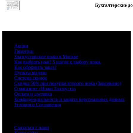
Бухгалтерские д
Информация
Акции
Гарантии
Златоустовские ножи в Москве
Как выбрать нож? 5 шагов к выбору ножа.
Как оформить заказ?
Пункты выдачи
Система скидок
Скидка 50% при покупке второго ножа (Завершено)
О магазине «Ножи Златоуста»
Оплата и доставка
Конфиденциальность и защита персональных данных
Условия и Соглашения
Служба поддержки
Связаться с нами
Карта сайта