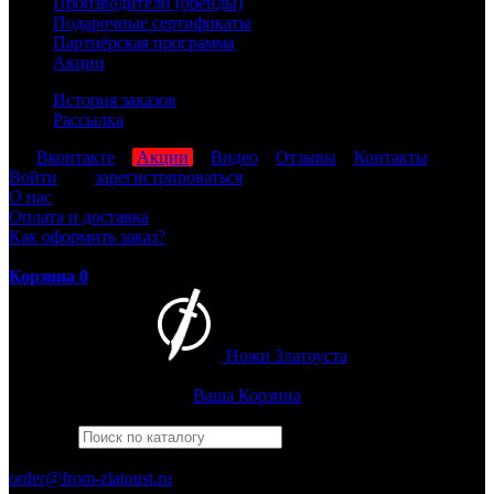
Производители (бренды)
Подарочные сертификаты
Партнёрская программа
Акции
История заказов
Рассылка
мы
Вконтакте
,
Акции
,
Видео
,
Отзывы
,
Контакты
Войти
или
зарегистрироваться
О нас
Оплата и доставка
Как оформить заказ?
Корзина
0
Ножи Златоуста
Интернет-магазин
Златоустовских ножей
Ваша Корзина
Найти
Например,
бекас
ПН-ПТ: 8:00-17:00 (МСК)
order@from-zlatoust.ru