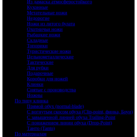
Из дамаска атмосферостойкого
Кухонные
Метательные ножи
Недорогие
Ножи из литого булата
Охотничьи ножи
Рыбацкие ножи
Складные
Топорики
Туристические ножи
Цельнометаллические
Тактические
Для рубки
Подарочные
Коробки для ножей
Клинки
Снятые с производства
Ножны
По типу клинка
Прямой обух (normal-blade)
С вогнутым скосом обуха (Clip-point, финка, Боуи)
С завышенной линией обуха Trailing-Point
С понижением линии обуха (Drop-Point)
Танто (Tanto)
По материалам