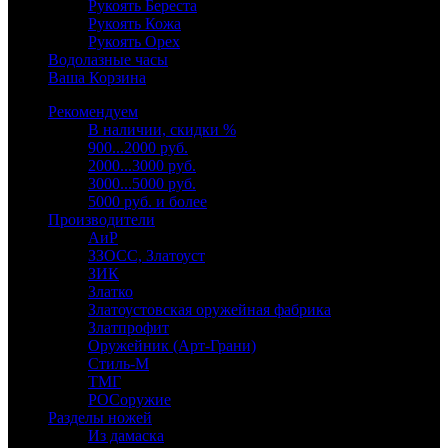
Рукоять Береста
Рукоять Кожа
Рукоять Орех
Водолазные часы
Ваша Корзина
Рекомендуем
В наличии, скидки %
900...2000 руб.
2000...3000 руб.
3000...5000 руб.
5000 руб. и более
Производители
АиР
ЗЗОСС, Златоуст
ЗИК
Златко
Златоустовская оружейная фабрика
Златпрофит
Оружейник (Арт-Грани)
Стиль-М
ТМГ
РОСоружие
Разделы ножей
Из дамаска