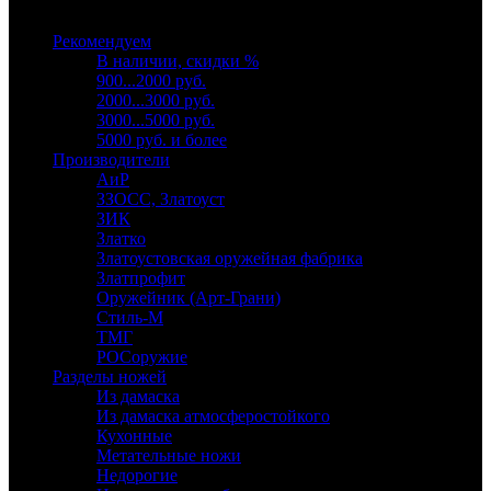
Выберите категорию
Рекомендуем
В наличии, скидки %
900...2000 руб.
2000...3000 руб.
3000...5000 руб.
5000 руб. и более
Производители
АиР
ЗЗОСС, Златоуст
ЗИК
Златко
Златоустовская оружейная фабрика
Златпрофит
Оружейник (Арт-Грани)
Стиль-М
ТМГ
РОСоружие
Разделы ножей
Из дамаска
Из дамаска атмосферостойкого
Кухонные
Метательные ножи
Недорогие