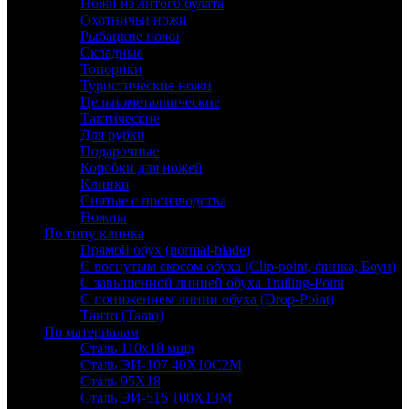
Ножи из литого булата
Охотничьи ножи
Рыбацкие ножи
Складные
Топорики
Туристические ножи
Цельнометаллические
Тактические
Для рубки
Подарочные
Коробки для ножей
Клинки
Снятые с производства
Ножны
По типу клинка
Прямой обух (normal-blade)
С вогнутым скосом обуха (Clip-point, финка, Боуи)
С завышенной линией обуха Trailing-Point
С понижением линии обуха (Drop-Point)
Танто (Tanto)
По материалам
Сталь 110х18 мшд
Сталь ЭИ-107 40Х10С2М
Сталь 95Х18
Сталь ЭИ-515 100Х13М