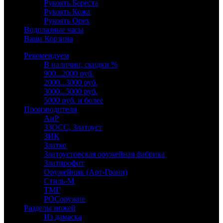
Рукоять Береста
Рукоять Кожа
Рукоять Орех
Водолазные часы
Ваша Корзина
Рекомендуем
В наличии, скидки %
900...2000 руб.
2000...3000 руб.
3000...5000 руб.
5000 руб. и более
Производители
АиР
ЗЗОСС, Златоуст
ЗИК
Златко
Златоустовская оружейная фабрика
Златпрофит
Оружейник (Арт-Грани)
Стиль-М
ТМГ
РОСоружие
Разделы ножей
Из дамаска