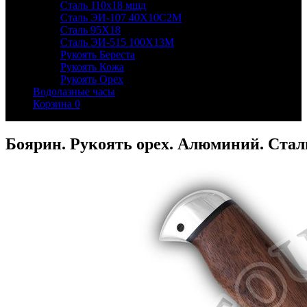
Сталь 110х18 мшд
Сталь ЭИ-107 40Х10С2М
Сталь 95Х18
Сталь ЭИ-515 100Х13М
Рукоять Береста
Рукоять Кожа
Рукоять Орех
Водолазные часы
Корзина
0
Боярин. Рукоять орех. Алюминий. Ста