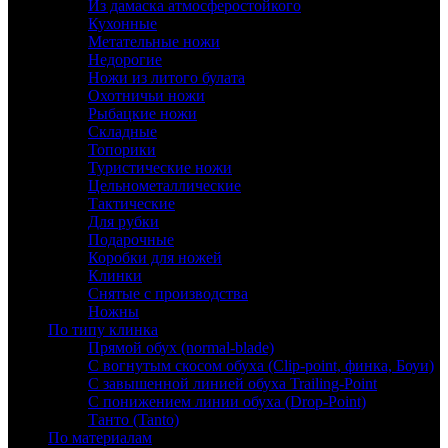
Из дамаска атмосферостойкого
Кухонные
Метательные ножи
Недорогие
Ножи из литого булата
Охотничьи ножи
Рыбацкие ножи
Складные
Топорики
Туристические ножи
Цельнометаллические
Тактические
Для рубки
Подарочные
Коробки для ножей
Клинки
Снятые с производства
Ножны
По типу клинка
Прямой обух (normal-blade)
С вогнутым скосом обуха (Clip-point, финка, Боуи)
С завышенной линией обуха Trailing-Point
С понижением линии обуха (Drop-Point)
Танто (Tanto)
По материалам