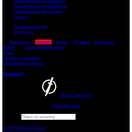
Производители (бренды)
Подарочные сертификаты
Партнёрская программа
Акции
История заказов
Рассылка
мы
Вконтакте
,
Акции
,
Видео
,
Отзывы
,
Контакты
Войти
или
зарегистрироваться
О нас
Оплата и доставка
Как оформить заказ?
Корзина
0
Ножи Златоуста
Интернет-магазин
Златоустовских ножей
Ваша Корзина
Найти
Например,
рысь
ПН-ПТ: 8:00-17:00 (МСК)
order@from-zlatoust.ru