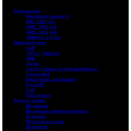
Выберите категорию
Рекомендуем
В наличии, скидки %
900...2000 руб.
2000...3000 руб.
3000...5000 руб.
5000 руб. и более
Производители
АиР
ЗЗОСС, Златоуст
ЗИК
Златко
Златоустовская оружейная фабрика
Златпрофит
Оружейник (Арт-Грани)
Стиль-М
ТМГ
РОСоружие
Разделы ножей
Из дамаска
Из дамаска атмосферостойкого
Кухонные
Метательные ножи
Недорогие