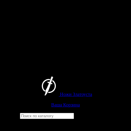
Ножи Златоуста
Интернет-магазин
Златоустовских ножей
Ваша Корзина
Найти
Например,
финка