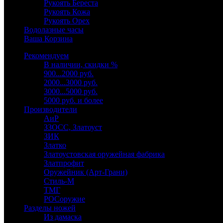
Рукоять Береста
Рукоять Кожа
Рукоять Орех
Водолазные часы
Ваша Корзина
Рекомендуем
В наличии, скидки %
900...2000 руб.
2000...3000 руб.
3000...5000 руб.
5000 руб. и более
Производители
АиР
ЗЗОСС, Златоуст
ЗИК
Златко
Златоустовская оружейная фабрика
Златпрофит
Оружейник (Арт-Грани)
Стиль-М
ТМГ
РОСоружие
Разделы ножей
Из дамаска