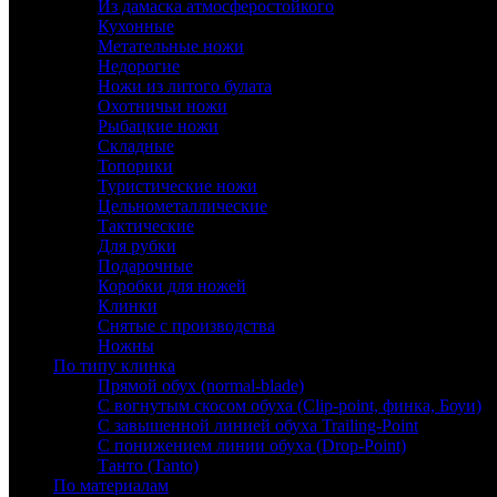
Из дамаска атмосферостойкого
Кухонные
Метательные ножи
Недорогие
Ножи из литого булата
Охотничьи ножи
Рыбацкие ножи
Складные
Топорики
Туристические ножи
Цельнометаллические
Тактические
Для рубки
Подарочные
Коробки для ножей
Клинки
Снятые с производства
Ножны
По типу клинка
Прямой обух (normal-blade)
С вогнутым скосом обуха (Clip-point, финка, Боуи)
С завышенной линией обуха Trailing-Point
С понижением линии обуха (Drop-Point)
Танто (Tanto)
По материалам