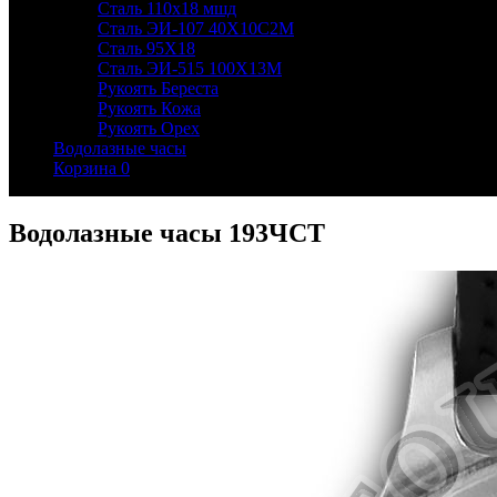
Сталь 110х18 мшд
Сталь ЭИ-107 40Х10С2М
Сталь 95Х18
Сталь ЭИ-515 100Х13М
Рукоять Береста
Рукоять Кожа
Рукоять Орех
Водолазные часы
Корзина
0
Водолазные часы 193ЧСТ