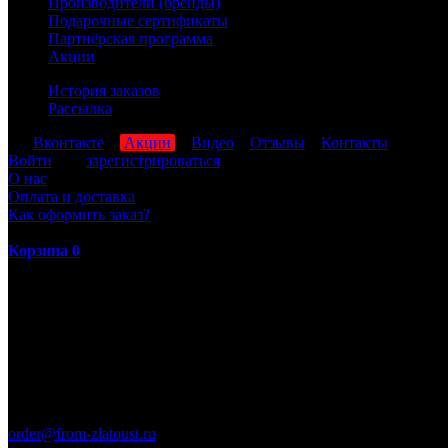
Производители (бренды)
Подарочные сертификаты
Партнёрская программа
Акции
История заказов
Рассылка
мы
Вконтакте
,
Акции
,
Видео
,
Отзывы
,
Контакты
Войти
или
зарегистрироваться
О нас
Оплата и доставка
Как оформить заказ?
Корзина
0
ПН-ПТ: 8:00-17:00 (МСК)
order@from-zlatoust.ru