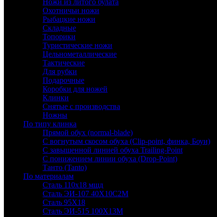
Ножи из литого булата
Охотничьи ножи
Рыбацкие ножи
Складные
Топорики
Туристические ножи
Цельнометаллические
Тактические
Для рубки
Подарочные
Коробки для ножей
Клинки
Снятые с производства
Ножны
По типу клинка
Прямой обух (normal-blade)
С вогнутым скосом обуха (Clip-point, финка, Боуи)
С завышенной линией обуха Trailing-Point
С понижением линии обуха (Drop-Point)
Танто (Tanto)
По материалам
Сталь 110х18 мшд
Сталь ЭИ-107 40Х10С2М
Сталь 95Х18
Сталь ЭИ-515 100Х13М