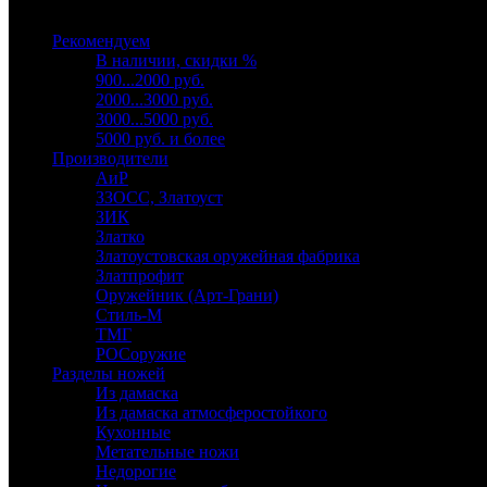
Выберите категорию
Рекомендуем
В наличии, скидки %
900...2000 руб.
2000...3000 руб.
3000...5000 руб.
5000 руб. и более
Производители
АиР
ЗЗОСС, Златоуст
ЗИК
Златко
Златоустовская оружейная фабрика
Златпрофит
Оружейник (Арт-Грани)
Стиль-М
ТМГ
РОСоружие
Разделы ножей
Из дамаска
Из дамаска атмосферостойкого
Кухонные
Метательные ножи
Недорогие