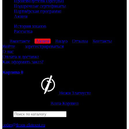
Производители (бренды)
Подарочные сертификаты
Партнёрская программа
Акции
История заказов
Рассылка
мы
Вконтакте
,
Акции
,
Видео
,
Отзывы
,
Контакты
Войти
или
зарегистрироваться
О нас
Оплата и доставка
Как оформить заказ?
Корзина
0
Ножи Златоуста
Интернет-магазин
Златоустовских ножей
Ваша Корзина
Найти
Например,
черный нож
ПН-ПТ: 8:00-17:00 (МСК)
order@from-zlatoust.ru