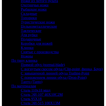
Ножи из литого булата
Охотничьи ножи
Рыбацкие ножи
Складные
Топорики
Туристические ножи
Цельнометаллические
Тактические
Для рубки
Подарочные
Коробки для ножей
Клинки
Снятые с производства
Ножны
По типу клинка
Прямой обух (normal-blade)
С вогнутым скосом обуха (Clip-point, финка, Боуи)
С завышенной линией обуха Trailing-Point
С понижением линии обуха (Drop-Point)
Танто (Tanto)
По материалам
Сталь 110х18 мшд
Сталь ЭИ-107 40Х10С2М
Сталь 95Х18
Сталь ЭИ-515 100Х13М