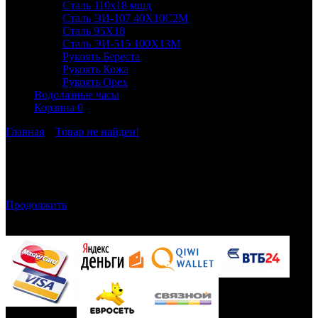
Сталь 110х18 мшд
Сталь ЭИ-107 40Х10С2М
Сталь 95Х18
Сталь ЭИ-515 100Х13М
Рукоять Береста
Рукоять Кожа
Рукоять Орех
Водолазные часы
Корзина
0
Главная
»
Товар не найден!
Товар не найден!
Товар не найден!
Продолжить
Принимаем к оплате
Доставка (от 3-х
дней)