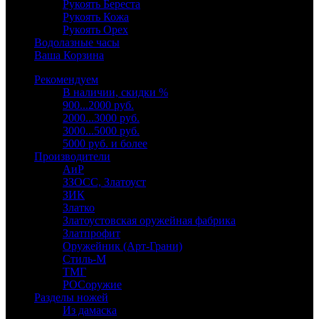
Рукоять Береста
Рукоять Кожа
Рукоять Орех
Водолазные часы
Ваша Корзина
Рекомендуем
В наличии, скидки %
900...2000 руб.
2000...3000 руб.
3000...5000 руб.
5000 руб. и более
Производители
АиР
ЗЗОСС, Златоуст
ЗИК
Златко
Златоустовская оружейная фабрика
Златпрофит
Оружейник (Арт-Грани)
Стиль-М
ТМГ
РОСоружие
Разделы ножей
Из дамаска