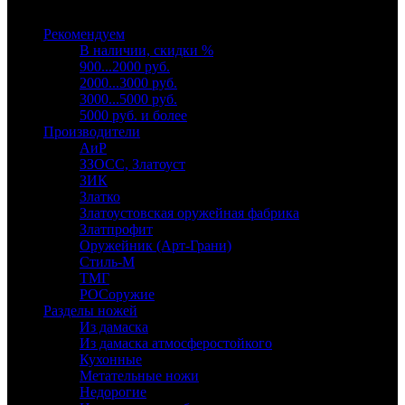
Выберите категорию
Рекомендуем
В наличии, скидки %
900...2000 руб.
2000...3000 руб.
3000...5000 руб.
5000 руб. и более
Производители
АиР
ЗЗОСС, Златоуст
ЗИК
Златко
Златоустовская оружейная фабрика
Златпрофит
Оружейник (Арт-Грани)
Стиль-М
ТМГ
РОСоружие
Разделы ножей
Из дамаска
Из дамаска атмосферостойкого
Кухонные
Метательные ножи
Недорогие