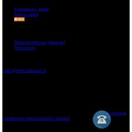
Связаться с нами
Карта сайта
Дополнительно
Производители (бренды)
Пресс-кит
Связаться с нами
order@from-zlatoust.ru
Ножи Златоуста © 2011-2026 гг. (ОГРН 304740403600014)
Вся информация на сайте носит справочный характер и не
является публичной офертой, определяемой положениями
Статьи 437 Гражданского кодекса Российской Федерации.
Технические параметры (спецификация) и комплект поставки
товара могут быть изменены производителем!
Используя этот веб-сайт, вы принимаете условия
политики
обработки персональных данных
и соглашаетесь с тем, что мы
используем cookies.