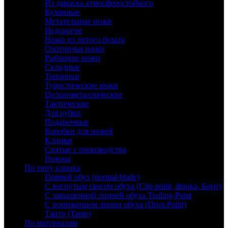
Из дамаска атмосферостойкого
Кухонные
Метательные ножи
Недорогие
Ножи из литого булата
Охотничьи ножи
Рыбацкие ножи
Складные
Топорики
Туристические ножи
Цельнометаллические
Тактические
Для рубки
Подарочные
Коробки для ножей
Клинки
Снятые с производства
Ножны
По типу клинка
Прямой обух (normal-blade)
С вогнутым скосом обуха (Clip-point, финка, Боуи)
С завышенной линией обуха Trailing-Point
С понижением линии обуха (Drop-Point)
Танто (Tanto)
По материалам